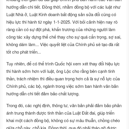
hướng dẫn chi tiết. Đồng thời, nhằm đồng bộ với các luật như
Luật Nhà ở, Luật Kinh doanh bất động sản sửa đổi cũng có
hiệu lực thi hành từ ngày 1-1-2025. Với bối cảnh hiện nay rõ
ràng cần có sự đột phá, khẩn trương của những người làm
công tác xây dựng thể chế thay cho sự quá cẩn trọng, sợ sai,
không dám làm... Việc quyết liệt của Chính phủ sẽ tạo đà rất
tốt cho phát triển...
Tuy nhiên, để có thể trình Quốc hội xem xét thay đổi hiệu lực
thi hành sớm hơn với luật, ông Lộc cho rằng bên cạnh tinh
thần, trách nhiệm thì điều quan trọng hơn cả là sự nỗ lực của
Chính phủ, các bộ, ngành trong việc sớm ban hành văn bản
hướng dẫn chi tiết đảm bảo chất lượng.
Trong đó, các nghị định, thông tư, văn bản phải đảm bảo phản
ánh trung thành được tinh thần của Luật Đất đai, giúp triển
khai một cách đồng bộ, không có sự mâu thuẫn, chồng chéo
giữa chỗ này, chỗ kia. Đồng thời, qua đó phải tháo gỡ được