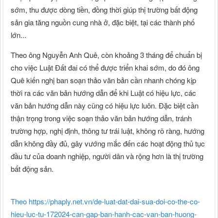
sớm, thu được dòng tiền, đồng thời giúp thị trường bất động
sản gia tăng nguồn cung nhà ở, đặc biệt, tại các thành phố
lớn...
Theo ông Nguyễn Anh Quê, còn khoảng 3 tháng để chuẩn bị
cho việc Luật Đất đai có thể được triển khai sớm, do đó ông
Quê kiến nghị ban soạn thảo văn bản cần nhanh chóng kịp
thời ra các văn bản hướng dẫn để khi Luật có hiệu lực, các
văn bản hướng dẫn này cũng có hiệu lực luôn. Đặc biệt cần
thận trọng trong việc soạn thảo văn bản hướng dẫn, tránh
trường hợp, nghị định, thông tư trái luật, không rõ ràng, hướng
dẫn không đầy đủ, gây vướng mắc đến các hoạt động thủ tục
đầu tư của doanh nghiệp, người dân và rộng hơn là thị trường
bất động sản.
Theo https://phaply.net.vn/de-luat-dat-dai-sua-doi-co-the-co-
hieu-luc-tu-172024-can-gap-ban-hanh-cac-van-ban-huong-