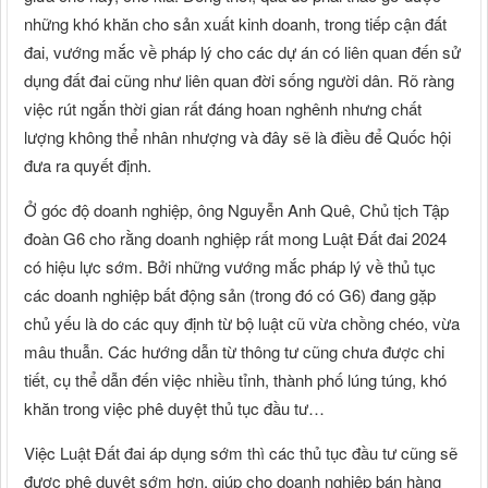
những khó khăn cho sản xuất kinh doanh, trong tiếp cận đất
đai, vướng mắc về pháp lý cho các dự án có liên quan đến sử
dụng đất đai cũng như liên quan đời sống người dân. Rõ ràng
việc rút ngắn thời gian rất đáng hoan nghênh nhưng chất
lượng không thể nhân nhượng và đây sẽ là điều để Quốc hội
đưa ra quyết định.
Ở góc độ doanh nghiệp, ông Nguyễn Anh Quê, Chủ tịch Tập
đoàn G6 cho rằng doanh nghiệp rất mong Luật Đất đai 2024
có hiệu lực sớm. Bởi những vướng mắc pháp lý về thủ tục
các doanh nghiệp bất động sản (trong đó có G6) đang gặp
chủ yếu là do các quy định từ bộ luật cũ vừa chồng chéo, vừa
mâu thuẫn. Các hướng dẫn từ thông tư cũng chưa được chi
tiết, cụ thể dẫn đến việc nhiều tỉnh, thành phố lúng túng, khó
khăn trong việc phê duyệt thủ tục đầu tư…
Việc Luật Đất đai áp dụng sớm thì các thủ tục đầu tư cũng sẽ
được phê duyệt sớm hơn, giúp cho doanh nghiệp bán hàng