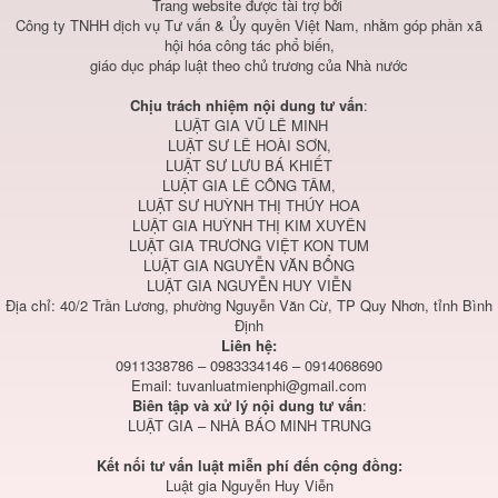
Trang website được tài trợ bởi
Công ty TNHH dịch vụ Tư vấn & Ủy quyền Việt Nam, nhằm góp phần xã
hội hóa công tác phổ biến,
giáo dục pháp luật theo chủ trương của Nhà nước
Chịu trách nhiệm nội dung tư vấn
:
LUẬT GIA VŨ LÊ MINH
LUẬT SƯ LÊ HOÀI SƠN,
LUẬT SƯ LƯU BÁ KHIẾT
LUẬT GIA LÊ CÔNG TÂM,
LUẬT SƯ HUỲNH THỊ THÚY HOA
LUẬT GIA HUỲNH THỊ KIM XUYÊN
LUẬT GIA TRƯƠNG VIỆT KON TUM
LUẬT GIA NGUYỄN VĂN BỔNG
LUẬT GIA NGUYỄN HUY VIỄN
Địa chỉ: 40/2 Trần Lương, phường Nguyễn Văn Cừ, TP Quy Nhơn, tỉnh Bình
Định
Liên hệ:
0911338786 – 0983334146 – 0914068690
Email:
tuvanluatmienphi@gmail.com
Biên tập và xử lý nội dung tư vấn
:
LUẬT GIA – NHÀ BÁO MINH TRUNG
Kết nối tư vấn luật miễn phí đến cộng đồng:
Luật gia Nguyễn Huy Viễn