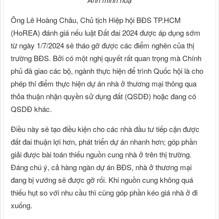
Ông Lê Hoàng Châu, Chủ tịch Hiệp hội BĐS TP.HCM
(HoREA) đánh giá nếu luật Đất đai 2024 được áp dụng sớm
từ ngày 1/7/2024 sẽ tháo gỡ được các điểm nghẽn của thị
trường BĐS. Bởi có một nghị quyết rất quan trọng mà Chính
phủ đã giao các bộ, ngành thực hiện để trình Quốc hội là cho
phép thí điểm thực hiện dự án nhà ở thương mại thông qua
thỏa thuận nhận quyền sử dụng đất (QSDĐ) hoặc đang có
QSDĐ khác.
Điều này sẽ tạo điều kiện cho các nhà đầu tư tiếp cận được
đất đai thuận lợi hơn, phát triển dự án nhanh hơn; góp phần
giải được bài toán thiếu nguồn cung nhà ở trên thị trường.
Đáng chú ý, cả hàng ngàn dự án BĐS, nhà ở thương mại
đang bị vướng sẽ được gỡ rối. Khi nguồn cung không quá
thiếu hụt so với nhu cầu thì cũng góp phần kéo giá nhà ở đi
xuống.