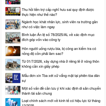
Thu hồi tiền trợ cấp nghỉ hưu sai quy định được
thực hiện như thế nào?
Ngành học khát nhân lực, sinh viên ra trường gần
như có việc làm ngay
Bình luận Án lệ số 78/2025/AL về xác định mục
đích góp vốn vào công ty
Hôn người uống rượu bia, bị công an kiểm tra có
nồng độ cồn phải làm sao?
Từ 01/7/2026, xây dựng nhà ở riêng lẻ ở nông thôn
không cần xin giấy phép
Mẫu đơn xin Tòa xét xử vắng mặt tại phiên tòa dân
sự
Một số vấn đề cần lưu ý khi xác định di sản chuyển
thành tài sản chung
Loạt chính sách mới về kinh tế có hiệu lực từ tháng
12/2025