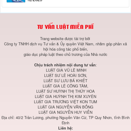
Trang website được tài trợ bởi
Công ty TNHH dịch vụ Tư vấn & Ủy quyền Việt Nam, nhằm góp phần xã
hội hóa công tác phổ biến,
giáo dục pháp luật theo chủ trương của Nhà nước
Chịu trách nhiệm nội dung tư vấn
:
LUẬT GIA VŨ LÊ MINH
LUẬT SƯ LÊ HOÀI SƠN,
LUẬT SƯ LƯU BÁ KHIẾT
LUẬT GIA LÊ CÔNG TÂM,
LUẬT SƯ HUỲNH THỊ THÚY HOA
LUẬT GIA HUỲNH THỊ KIM XUYÊN
LUẬT GIA TRƯƠNG VIỆT KON TUM
LUẬT GIA NGUYỄN VĂN BỔNG
LUẬT GIA NGUYỄN HUY VIỄN
Địa chỉ: 40/2 Trần Lương, phường Nguyễn Văn Cừ, TP Quy Nhơn, tỉnh Bình
Định
Liên hệ: