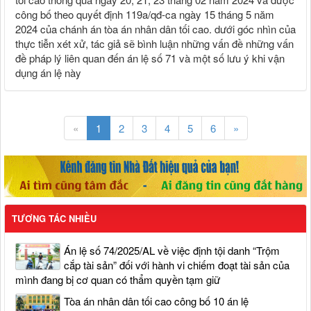
công bố theo quyết định 119a/qđ-ca ngày 15 tháng 5 năm
2024 của chánh án tòa án nhân dân tối cao. dưới góc nhìn của
thực tiễn xét xử, tác giả sẽ bình luận những vấn đề những vấn
đề pháp lý liên quan đến án lệ số 71 và một số lưu ý khi vận
dụng án lệ này
«
1
2
3
4
5
6
»
TƯƠNG TÁC NHIỀU
Án lệ số 74/2025/AL về việc định tội danh “Trộm
cắp tài sản” đối với hành vi chiếm đoạt tài sản của
mình đang bị cơ quan có thẩm quyền tạm giữ
Tòa án nhân dân tối cao công bố 10 án lệ