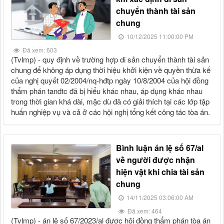
chuyển thành tài sản
chung
10/12/2025 11:00:00 PM
Đã xem: 603
(tvlmp) - quy định về trường hợp di sản chuyển thành tài sản
chung để không áp dụng thời hiệu khởi kiện về quyền thừa kế
của nghị quyết 02/2004/nq-hđtp ngày 10/8/2004 của hội đồng
thẩm phán tandtc đã bị hiểu khác nhau, áp dụng khác nhau
trong thời gian khá dài, mặc dù đã có giải thích tại các lớp tập
huấn nghiệp vụ và cả ở các hội nghị tổng kết công tác tòa án.
bình luận án lệ số 67/al
về người được nhận
hiện vật khi chia tài sản
chung
14/11/2025 03:06:00 AM
Đã xem: 464
(tvlmp) - án lệ số 67/2023/al được hội đồng thẩm phán tòa án