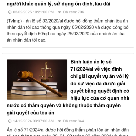
người khác quản lý, sử dụng ổn định, lâu dài
03/02/2025 10:21:00 PM
Đã xem: 796
(tvlmp) - án lệ số 33/2020/al được hội đồng thẩm phán tòa án
nhân dân tối cao thông qua ngày 05/02/2020 và được công bố
theo quyết định 50/qđ-ca ngày 25/02/2020 của chánh án tòa
án nhân dân tối cao.
bình luận án lệ số
71/2024/al về việc đình
chỉ giải quyết vụ án với lý
do sự việc đã được giải
quyết bằng quyết định có
hiệu lực của cơ quan nhà
nước có thẩm quyền và không thuộc thẩm quyền
giải quyết của tòa án
14/12/2024 03:37:00 AM
Đã xem: 844
án lệ số 71/2024/al được hội đồng thẩm phán tòa án nhân dân
tối cao thông qua ngày 20, 21, 23 tháng 02 năm 2024 và được