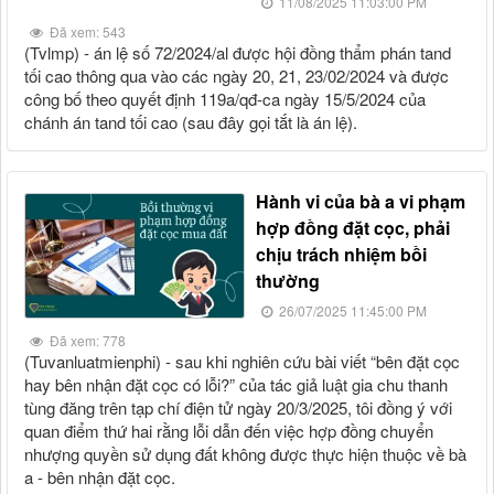
11/08/2025 11:03:00 PM
Đã xem: 543
(tvlmp) - án lệ số 72/2024/al được hội đồng thẩm phán tand
tối cao thông qua vào các ngày 20, 21, 23/02/2024 và được
công bố theo quyết định 119a/qđ-ca ngày 15/5/2024 của
chánh án tand tối cao (sau đây gọi tắt là án lệ).
hành vi của bà a vi phạm
hợp đồng đặt cọc, phải
chịu trách nhiệm bồi
thường
26/07/2025 11:45:00 PM
Đã xem: 778
(tuvanluatmienphi) - sau khi nghiên cứu bài viết “bên đặt cọc
hay bên nhận đặt cọc có lỗi?” của tác giả luật gia chu thanh
tùng đăng trên tạp chí điện tử ngày 20/3/2025, tôi đồng ý với
quan điểm thứ hai rằng lỗi dẫn đến việc hợp đồng chuyển
nhượng quyền sử dụng đất không được thực hiện thuộc về bà
a - bên nhận đặt cọc.