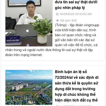
đưa tin sai sự thật dưới
góc nhìn pháp lý
09/09/2025 03:43:00 AM
Đã xem: 600
(tvlmp) - tập đoàn vingroupp
vừa khởi kiện dân sự, trình
báo cơ quan chức năng và
gửi văn bản tới các đại sứ
quán về việc 68 tổ chức, cá
nhân trong và ngoài nước đưa thông tin sai sự thật về tập
đoàn trên mạng internet.
bình luận án lệ số
72/2024/al về xác định di
sản thừa kế là quyền sử
dụng đất trong trường
hợp di chúc không thể
hiện diện tích đất cụ thể