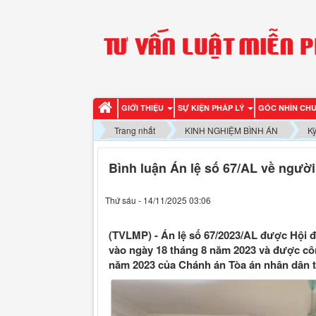
GIỚI THIỆU
SỰ KIỆN PHÁP LÝ
GÓC NHÌN CH
Trang nhất
KINH NGHIỆM BÌNH ÁN
Kỳ
Bình luận Án lệ số 67/AL về người
Thứ sáu - 14/11/2025 03:06
(TVLMP) - Án lệ số 67/2023/AL được Hội 
vào ngày 18 tháng 8 năm 2023 và được cô
năm 2023 của Chánh án Tòa án nhân dân t