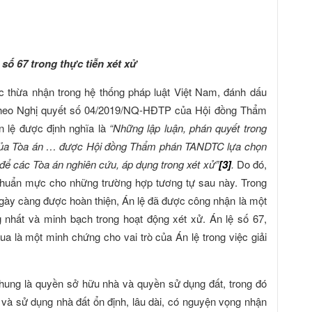
 số 67 trong thực tiễn xét xử
c thừa nhận trong hệ thống pháp luật Việt Nam, đánh dấu
heo Nghị quyết số 04/2019/NQ-HĐTP của Hội đồng Thẩm
 lệ được định nghĩa là
“Những lập luận, phán quyết trong
ật của Tòa án … được Hội đồng Thẩm phán TANDTC lựa chọn
ể các Tòa án nghiên cứu, áp dụng trong xét xử”
[3]
.
Do đó,
 chuẩn mực cho những trường hợp tương tự sau này. Trong
gày càng được hoàn thiện, Án lệ đã được công nhận là một
 nhất và minh bạch trong hoạt động xét xử. Án lệ số 67,
là một minh chứng cho vai trò của Án lệ trong việc giải
 chung là quyền sở hữu nhà và quyền sử dụng đất, trong đó
ý và sử dụng nhà đất ổn định, lâu dài, có nguyện vọng nhận