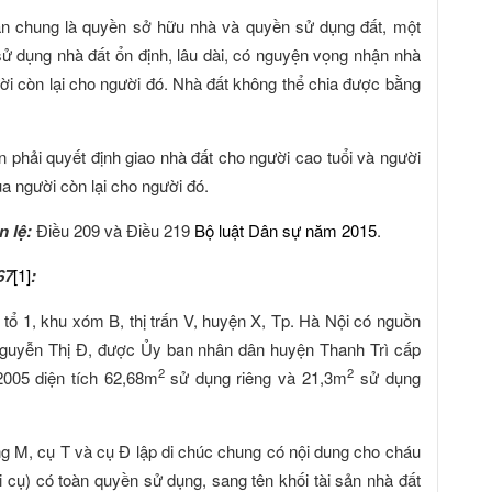
sản chung là quyền sở hữu nhà và quyền sử dụng đất, một
 sử dụng nhà đất ổn định, lâu dài, có nguyện vọng nhận nhà
gười còn lại cho người đó. Nhà đất không thể chia được bằng
 phải quyết định giao nhà đất cho người cao tuổi và người
của người còn lại cho người đó.
n lệ:
Điều 209 và Điều 219
Bộ luật Dân sự năm 2015
.
67
[1]
:
i tổ 1, khu xóm B, thị trấn V, huyện X, Tp. Hà Nội có nguồn
guyễn Thị Đ, được Ủy ban nhân dân huyện Thanh Trì cấp
2
2
005 diện tích 62,68m
sử dụng riêng và 21,3m
sử dụng
g M, cụ T và cụ Đ lập di chúc chung có nội dung cho cháu
i cụ) có toàn quyền sử dụng, sang tên khối tài sản nhà đất