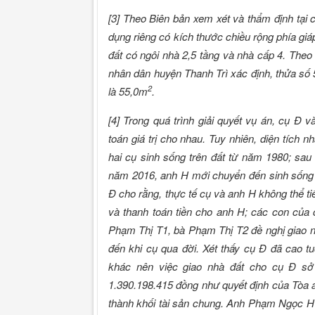
[3] Theo Biên bản xem xét và thẩm định tại 
dụng riêng có kích thước chiều rộng phía giá
đất có ngôi nhà 2,5 tầng và nhà cấp 4. T
nhân dân huyện Thanh Trì xác định, thửa số 5
2
là 55,0m
.
[4] Trong quá trình giải quyết vụ án, cụ Đ
toán giá trị cho nhau. Tuy nhiên, diện tích 
hai cụ sinh sống trên đất từ năm 1980; sau 
năm 2016, anh H mới chuyển đến sinh sống c
Đ cho rằng, thực tế cụ và anh H không thể 
và thanh toán tiền cho anh H; các con của
Phạm Thị T1, bà Phạm Thị T2 đề nghị giao n
đến khi cụ qua đời. Xét thấy cụ Đ đã cao tu
khác nên việc giao nhà đất cho cụ Đ sở
1.390.198.415 đồng như quyết định của Tòa á
thành khối tài sản chung. Anh Phạm Ngọc H đ