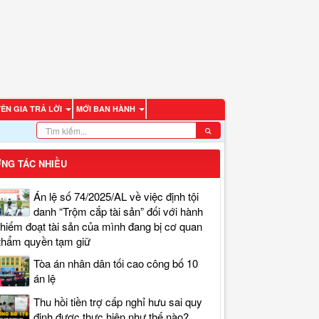
ÊN GIA TRẢ LỜI
MỚI BAN HÀNH
NG TÁC NHIỀU
Án lệ số 74/2025/AL về việc định tội
danh “Trộm cắp tài sản” đối với hành
chiếm đoạt tài sản của mình đang bị cơ quan
thẩm quyền tạm giữ
Tòa án nhân dân tối cao công bố 10
án lệ
Thu hồi tiền trợ cấp nghỉ hưu sai quy
định được thực hiện như thế nào?