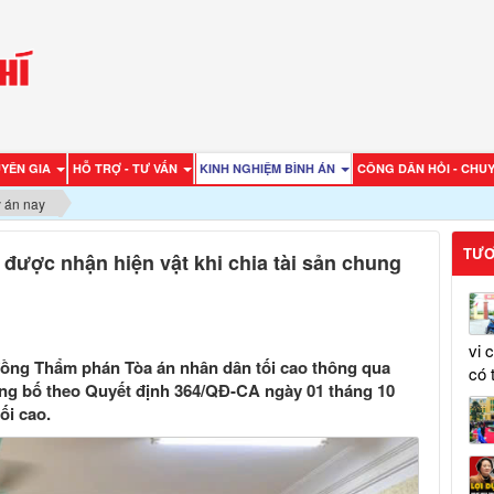
UYÊN GIA
HỖ TRỢ - TƯ VẤN
KINH NGHIỆM BÌNH ÁN
CÔNG DÂN HỎI - CHUY
 án nay
TƯƠ
 được nhận hiện vật khi chia tài sản chung
vi 
đồng Thẩm phán Tòa án nhân dân tối cao thông qua
có 
ng bố theo Quyết định 364/QĐ-CA ngày 01 tháng 10
ối cao.