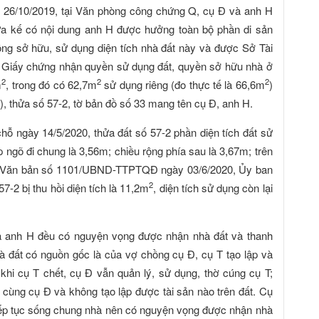
ày 26/10/2019, tại Văn phòng công chứng Q, cụ Đ và anh H
hừa kế có nội dung anh H được hưởng toàn bộ phần di sản
ồng sở hữu, sử dụng diện tích nhà đất này và được Sở Tài
 Giấy chứng nhận quyền sử dụng đất, quyền sở hữu nhà ở
2
2
2
m
, trong đó có 62,7m
sử dụng riêng (đo thực tế là 66,6m
)
), thửa số 57-2, tờ bản đồ số 33 mang tên cụ Đ, anh H.
chỗ ngày 14/5/2020, thửa đất số 57-2 phần diện tích đất sử
p ngõ đi chung là 3,56m; chiều rộng phía sau là 3,67m; trên
heo Văn bản số 1101/UBND-TTPTQĐ ngày 03/6/2020, Ủy ban
2
7-2 bị thu hồi diện tích là 11,2m
, diện tích sử dụng còn lại
 và anh H đều có nguyện vọng được nhận nhà đất và thanh
nhà đất có nguồn gốc là của vợ chồng cụ Đ, cụ T tạo lập và
khi cụ T chết, cụ Đ vẫn quản lý, sử dụng, thờ cúng cụ T;
ùng cụ Đ và không tạo lập được tài sản nào trên đất. Cụ
tiếp tục sống chung nhà nên có nguyện vọng được nhận nhà