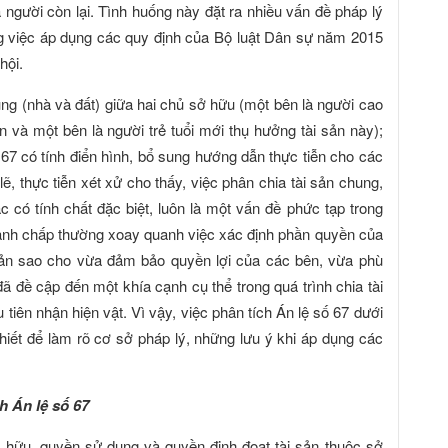
a người còn lại. Tình huống này đặt ra nhiều vấn đề pháp lý
ng việc áp dụng các quy định của Bộ luật Dân sự năm 2015
hội.
ung (nhà và đất) giữa hai chủ sở hữu (một bên là người cao
ản và một bên là người trẻ tuổi mới thụ hưởng tài sản này);
 67 có tính điển hình, bổ sung hướng dẫn thực tiễn cho các
ẽ, thực tiễn xét xử cho thấy, việc phân chia tài sản chung,
oặc có tính chất đặc biệt, luôn là một vấn đề phức tạp trong
tranh chấp thường xoay quanh việc xác định phần quyền của
sản sao cho vừa đảm bảo quyền lợi của các bên, vừa phù
đã đề cập đến một khía cạnh cụ thể trong quá trình chia tài
tiên nhận hiện vật. Vì vậy, việc phân tích Án lệ số 67 dưới
hiết để làm rõ cơ sở pháp lý, những lưu ý khi áp dụng các
h Án lệ số 67
ữu, quyền sử dụng và quyền định đoạt tài sản thuộc sở