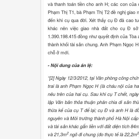
và thanh toán tiền cho anh H; các con của
Phạm Thị T1, bà Phạm Thị T2 đề nghị giao n
đến khi cụ qua đời. Xét thấy cụ Đ đã cao tu
khác nên việc giao nhà đất cho cụ Đ sở
1.390.198.415 đồng như quyết định của Tòa á
thành khối tài sản chung. Anh Phạm Ngọc H đ
chỗ ở mới.
- Nội dung của án lệ:
“[2] Ngày 12/3/2012, tại Văn phòng công chứ
trai là anh Phạm Ngọc H (là cháu nội của ha
nêu trên của hai cụ. Sau khi cụ T chết, ng
lập Văn bản thỏa thuận phân chia di sản t
thừa kế của cụ T để lại; cụ Đ và anh H là đ
nguyên và Môi trường thành phố Hà Nội cấp
và tài sản khác gắn liền với đất diện tích 84
2
2
và 21,3m
ngõ đi chung (đo thực tế là 22,2m