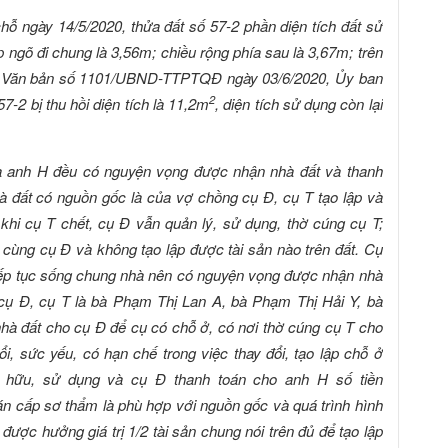
chỗ ngày 14/5/2020, thửa đất số 57-2 phần diện tích đất sử
p ngõ đi chung là 3,56m; chiều rộng phía sau là 3,67m; trên
heo Văn bản số 1101/UBND-TTPTQĐ ngày 03/6/2020, Ủy ban
2
7-2 bị thu hồi diện tích là 11,2m
, diện tích sử dụng còn lại
 và anh H đều có nguyện vọng được nhận nhà đất và thanh
nhà đất có nguồn gốc là của vợ chồng cụ Đ, cụ T tạo lập và
khi cụ T chết, cụ Đ vẫn quản lý, sử dụng, thờ cúng cụ T;
ùng cụ Đ và không tạo lập được tài sản nào trên đất. Cụ
tiếp tục sống chung nhà nên có nguyện vọng được nhận nhà
 cụ Đ, cụ T là bà Phạm Thị Lan A, bà Phạm Thị Hải Y, bà
hà đất cho cụ Đ để cụ có chỗ ở, có nơi thờ cúng cụ T cho
ổi, sức yếu, có hạn chế trong việc thay đổi, tạo lập chỗ ở
 hữu, sử dụng và cụ Đ thanh toán cho anh H số tiền
n cấp sơ thẩm là phù hợp với nguồn gốc và quá trình hình
ược hưởng giá trị 1/2 tài sản chung nói trên đủ để tạo lập