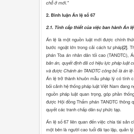
chỗ ở mới."
2. Bình luận Án lệ số 67
2.1. Tính cấp thiết của việc ban hành Án lệ
Án lệ là một nguồn luật mới được chính thứ
bước ngoặt lớn trong cải cách tư pháp
[2]
. T
phán Tòa án nhân dân tối cao (TANDTC), Án
bản án, quyết định đã có hiệu lực pháp lu
và được Chánh án TANDTC công bố là án lệ đ
Án lệ trở thành khuôn mẫu pháp lý có tính
bối cảnh hệ thống pháp luật Việt Nam đang n
nguồn pháp luật quan trọng, góp phần thống
được Hội đồng Thẩm phán TANDTC thông qua 
quyết các tranh chấp dân sự phức tạp.
Án lệ số 67 liên quan đến việc chia tài sản
một bên là người cao tuổi đã tạo lập, quản l