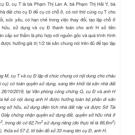
 cụ Đ, cụ T là bà Phạm Thị Lan A, bà Phạm Thị Hải Y, bà
hà đất cho cụ Đ để cụ có chỗ ở, có nơi thờ cúng cụ T cho
ổi, sức yếu, có hạn chế trong việc thay đổi, tạo lập chỗ ở
 hữu, sử dụng và cụ Đ thanh toán cho anh H số tiền
n cấp sơ thẩm là phù hợp với nguồn gốc và quá trình hình
ược hưởng giá trị 1/2 tài sản chung nói trên đủ để tạo lập
ng M, cụ T và cụ Đ lập di chúc chung có nội dung cho cháu
i cụ) có toàn quyền sử dụng, sang tên khối tài sản nhà đất
ày 26/10/2019, tại Văn phòng công chứng Q, cụ Đ và anh H
hừa kế có nội dung anh H được hưởng toàn bộ phần di sản
ồng sở hữu, sử dụng diện tích nhà đất này và được Sở Tài
 Giấy chứng nhận quyền sử dụng đất, quyền sở hữu nhà ở
2
2
2
m
, trong đó có 62,7m
sử dụng riêng (đo thực tế là 66,6m
)
), thửa số 57-2, tờ bản đồ số 33 mang tên cụ Đ, anh H.