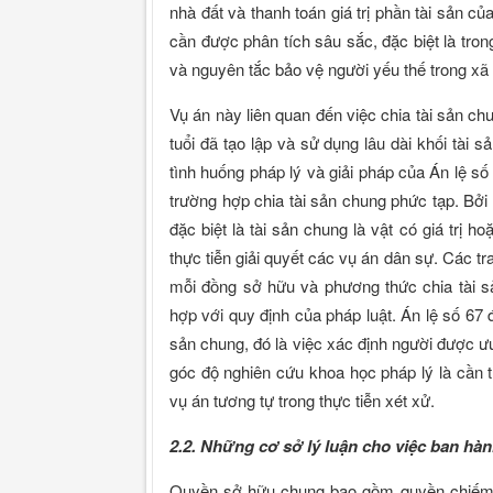
nhà đất và thanh toán giá trị phần tài sản củ
cần được phân tích sâu sắc, đặc biệt là tro
và nguyên tắc bảo vệ người yếu thế trong xã 
Vụ án này liên quan đến việc chia tài sản ch
tuổi đã tạo lập và sử dụng lâu dài khối tài s
tình huống pháp lý và giải pháp của Án lệ số
trường hợp chia tài sản chung phức tạp. Bởi l
đặc biệt là tài sản chung là vật có giá trị h
thực tiễn giải quyết các vụ án dân sự. Các 
mỗi đồng sở hữu và phương thức chia tài 
hợp với quy định của pháp luật. Án lệ số 67 
sản chung, đó là việc xác định người được ưu 
góc độ nghiên cứu khoa học pháp lý là cần t
vụ án tương tự trong thực tiễn xét xử.
2.2. Những cơ sở lý luận cho việc ban hàn
Quyền sở hữu chung bao gồm quyền chiếm h