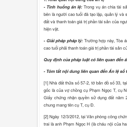
- Tình huống án lệ:
Trong vụ án chia tài 
bên là người cao tuổi đã tạo lập, quản lý và
đất và thanh toán giá trị phần tài sản của n
hiện vật.
- Giải pháp pháp lý:
Trường hợp này, Tòa án
cao tuổi phải thanh toán giá trị phần tài sản 
Quy định của pháp luật có liên quan đến á
- Tóm tắt nội dung liên quan đến Án lệ số 
[1] Nhà đất thửa số 57-2, tờ bản đồ số 33, tạ
gốc là của vợ chồng cụ Phạm Ngọc T, cụ N
Giấy chứng nhận quyền sử dụng đất năm 2
chung mang tên cụ T, cụ Đ.
[2] Ngày 12/3/2012, tại Văn phòng công chứn
trai là anh Phạm Ngọc H (là cháu nội của ha