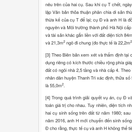
nêu trên của hai cụ. Sau khi cụ T chết, ng
lập Văn bản thỏa thuận phân chia di sản t
thừa kế của cụ T để lại; cụ Đ và anh H là đ
nguyên và Môi trường thành phố Hà Nội cấp
và tài sản khác gắn liền với đất diện tích 84
2
2
và 21,3m
ngõ đi chung (đo thực tế là 22,2m
[3] Theo Biên bản xem xét và thẩm định tại 
dụng riêng có kích thước chiều rộng phía giá
đất có ngôi nhà 2,5 tầng và nhà cấp 4. T
nhân dân huyện Thanh Trì xác định, thửa số 5
2
là 55,0m
.
[4] Trong quá trình giải quyết vụ án, cụ Đ
toán giá trị cho nhau. Tuy nhiên, diện tích 
hai cụ sinh sống trên đất từ năm 1980; sau 
năm 2016, anh H mới chuyển đến sinh sống c
Đ cho rằng, thực tế cụ và anh H không thể 