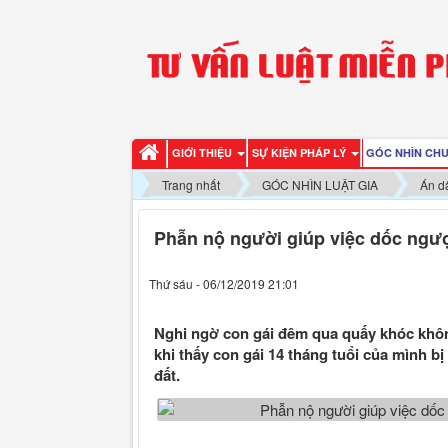
GIỚI THIỆU
SỰ KIỆN PHÁP LÝ
GÓC NHÌN CH
Trang nhất
GÓC NHÌN LUẬT GIA
Án d
Phẫn nộ người giúp việc dốc ngượ
Thứ sáu - 06/12/2019 21:01
Nghi ngờ con gái đêm qua quấy khóc không
khi thấy con gái 14 tháng tuổi của mình 
đất.