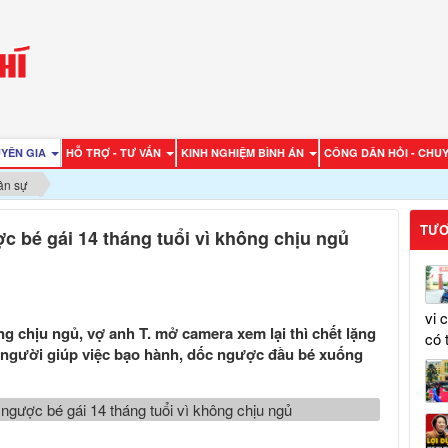
UYÊN GIA
HỖ TRỢ - TƯ VẤN
KINH NGHIỆM BÌNH ÁN
CÔNG DÂN HỎI - CHUY
ân sự
TƯƠ
c bé gái 14 tháng tuổi vì không chịu ngủ
vi 
 chịu ngủ, vợ anh T. mở camera xem lại thì chết lặng
có 
bị người giúp việc bạo hành, dốc ngược đầu bé xuống