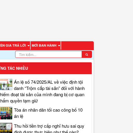
ÊN GIA TRẢ LỜI
MỚI BAN HÀNH
NG TÁC NHIỀU
Án lệ số 74/2025/AL về việc định tội
danh “Trộm cắp tài sản” đối với hành
chiếm đoạt tài sản của mình đang bị cơ quan
thẩm quyền tạm giữ
Tòa án nhân dân tối cao công bố 10
án lệ
Thu hồi tiền trợ cấp nghỉ hưu sai quy
định được thực hiện như thế nào?