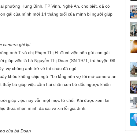
tại phường Hưng Bình, TP Vinh, Nghệ An, cho biết, đã có
con gái của mình mới 14 tháng tuổi của mình bị người giúp
 camera ghi lại
chồng anh T và chị Phạm Thị H. đi có việc nên gửi con gái
ời giúp việc là bà Nguyễn Thị Doan (SN 1971, trú huyện Đô
y, vợ chồng anh trở về thì cháu đã ngủ.
ấy khóc không chịu ngủ. "Lo lắng nên vợ tôi mở camera an
ốt thấy bà giúp việc cầm hai chân con bé dốc ngược khiến
ười giúp việc này vẫn một mực từ chối. Khi được xem lại
ịu thừa nhận mình đã sai và xin lỗi gia đình.
ộng của bà Doan