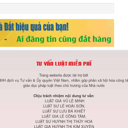
Trang website được tài trợ bởi
HH dịch vụ Tư vấn & Ủy quyền Việt Nam, nhằm góp phần xã hội hóa công tá
giáo dục pháp luật theo chủ trương của Nhà nước
Chịu trách nhiệm nội dung tư vấn
:
LUẬT GIA VŨ LÊ MINH
LUẬT SƯ LÊ HOÀI SƠN,
LUẬT SƯ LƯU BÁ KHIẾT
LUẬT GIA LÊ CÔNG TÂM,
LUẬT SƯ HUỲNH THỊ THÚY HOA
LUẬT GIA HUỲNH THỊ KIM XUYÊN