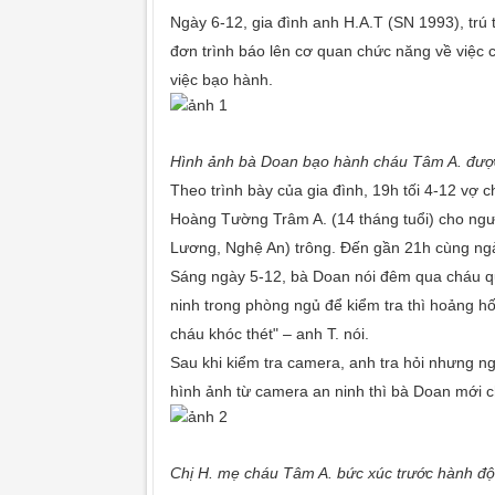
Ngày 6-12, gia đình anh H.A.T (SN 1993), trú 
đơn trình báo lên cơ quan chức năng về việc 
việc bạo hành.
Hình ảnh bà Doan bạo hành cháu Tâm A. được
Theo trình bày của gia đình, 19h tối 4-12 vợ 
Hoàng Tường Trâm A. (14 tháng tuổi) cho ngư
Lương, Nghệ An) trông. Đến gần 21h cùng ngà
Sáng ngày 5-12, bà Doan nói đêm qua cháu qu
ninh trong phòng ngủ để kiểm tra thì hoảng h
cháu khóc thét" – anh T. nói.
Sau khi kiểm tra camera, anh tra hỏi nhưng ng
hình ảnh từ camera an ninh thì bà Doan mới ch
Chị H. mẹ cháu Tâm A. bức xúc trước hành đ