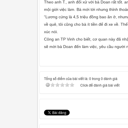
Theo anh T., anh đối xử với bà Doan rất tốt.
mội giới việc làm. Bà mới tới nhưng thỉnh th
“Lương cứng là 4,5 triệu đồng bao ăn ở, nhưng
về quê, tôi cũng cho bà ít tiền để đi xe về. Th
xúc nói.
Công an TP Vinh cho biết, cơ quan này đã nhậ
sẽ mời bà Doan đến làm việc, yêu cầu người n
Tổng số điểm của bài viết là: 0 trong 0 đánh giá
Click để đánh giá bài viết