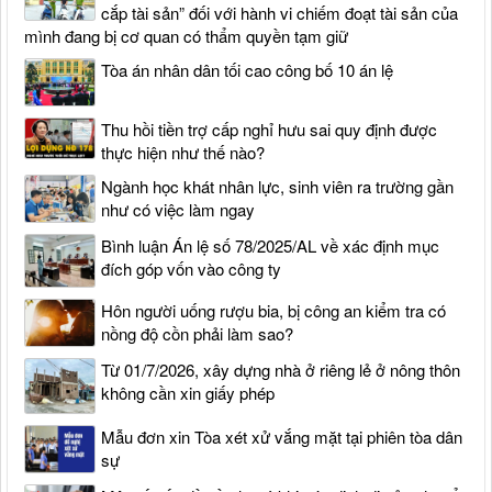
cắp tài sản” đối với hành vi chiếm đoạt tài sản của
mình đang bị cơ quan có thẩm quyền tạm giữ
Tòa án nhân dân tối cao công bố 10 án lệ
Thu hồi tiền trợ cấp nghỉ hưu sai quy định được
thực hiện như thế nào?
Ngành học khát nhân lực, sinh viên ra trường gần
như có việc làm ngay
Bình luận Án lệ số 78/2025/AL về xác định mục
đích góp vốn vào công ty
Hôn người uống rượu bia, bị công an kiểm tra có
nồng độ cồn phải làm sao?
Từ 01/7/2026, xây dựng nhà ở riêng lẻ ở nông thôn
không cần xin giấy phép
Mẫu đơn xin Tòa xét xử vắng mặt tại phiên tòa dân
sự