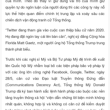
của mình. Theo đó thay vì giữ đúng vai trò của mình giữ
quyền tự do ngôn luận của người dùng thì các công ty này nỗ
lực thể hiện quan điểm chính trị trung lập và xoáy sâu các
chiến dịch vận động tranh cử Tổng thống.
“Twitter đang tham gia vào cuộc can thiệp bầu cử năm 2020.
Họ đang đặt ngón tay cái lên bàn cân”, nghị sỹ đảng Cộng hòa
Florida Matt Gaetz, một người ủng hộ Tổng thống Trump trung
thành phát biểu.
Trước khi các nghị sĩ Mỹ và Bộ Tư pháp Mỹ đệ trình đề xuất
lên Quốc hội Mỹ nhằm loại bỏ các biện pháp bảo vệ pháp lý
với các ông lớn công nghệ Facebook, Google, Twitter, ngày
28/5, căn cứ vào Đạo luật Truyền thông Đứng đắn
(Communications Decency Act), Tổng thống Mỹ Donald
Trump đã ký ban hành sắc lệnh hành pháp cáo buộc các nền
tảng truyền thông xã hội “viện dẫn những lời biện minh không
nhất quán, không hợp lý và không có căn cứ để kiểm duyệt