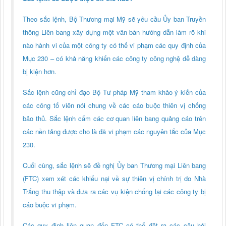
Theo sắc lệnh, Bộ Thương mại Mỹ sẽ yêu cầu Ủy ban Truyền
thông Liên bang xây dựng một văn bản hướng dẫn làm rõ khi
nào hành vi của một công ty có thể vi phạm các quy định của
Mục 230 – có khả năng khiến các công ty công nghệ dễ dàng
bị kiện hơn.
Sắc lệnh cũng chỉ đạo Bộ Tư pháp Mỹ tham khảo ý kiến của
các công tố viên nói chung về các cáo buộc thiên vị chống
bảo thủ. Sắc lệnh cấm các cơ quan liên bang quảng cáo trên
các nền tảng được cho là đã vi phạm các nguyên tắc của Mục
230.
Cuối cùng, sắc lệnh sẽ đề nghị Ủy ban Thương mại Liên bang
(FTC) xem xét các khiếu nại về sự thiên vị chính trị do Nhà
Trắng thu thập và đưa ra các vụ kiện chống lại các công ty bị
cáo buộc vi phạm.
Các quy định liên quan đến FTC có thể đặt ra các câu hỏi