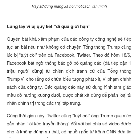
Hãy sử dụng mạng xã hội một cách văn minh
Lung lay vì bị quy kết “đi quá giới hạn”
Quyền bất khả xâm phạm của các công ty công nghệ sẽ tiếp
tục an bài nếu như không có chuyện Tổng thống Trump cùng
lúc bị “tuýt còi” trên cả Facebook, Twitter. Theo đó hôm 18/6,
Facebook bất ngờ thông báo gỡ bỏ quảng cáo (đã tiếp cận 1
triệu người dùng) từ chiến dịch tranh cử của Tổng thống
Trump vì cho rằng có chứa biểu tượng phát xít, vi phạm chính
sách của công ty. Các quảng cáo này sử dụng hình tam giác
màu đỏ hướng xuống dưới, được phát xít dùng để phân loại tù
nhân chính trị trong các trại tập trung.
Cùng thời gian này, Twitter cũng “tuýt còi” ông Trump qua việc
gắn nhãn “lôi kéo truyền thông” đối với bài chia sẻ video được
cho là không đúng sự thật, có nguồn gốc từ kênh CNN đưa tin