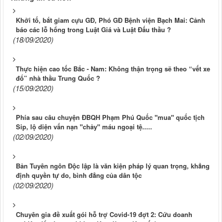
Khởi tố, bắt giam cựu GĐ, Phó GĐ Bệnh viện Bạch Mai: Cảnh
báo các lỗ hổng trong Luật Giá và Luật Đấu thầu ?
(18/09/2020)
Thực hiện cao tốc Bắc - Nam: Không thận trọng sẽ theo “vết xe
đổ” nhà thầu Trung Quốc ?
(15/09/2020)
Phía sau câu chuyện ĐBQH Phạm Phú Quốc "mua" quốc tịch
Sip, lộ diện vấn nạn "chảy" máu ngoại tệ.....
(02/09/2020)
Bản Tuyên ngôn Độc lập là văn kiện pháp lý quan trọng, khẳng
định quyền tự do, bình đẳng của dân tộc
(02/09/2020)
Chuyên gia đề xuất gói hỗ trợ Covid-19 đợt 2: Cứu doanh