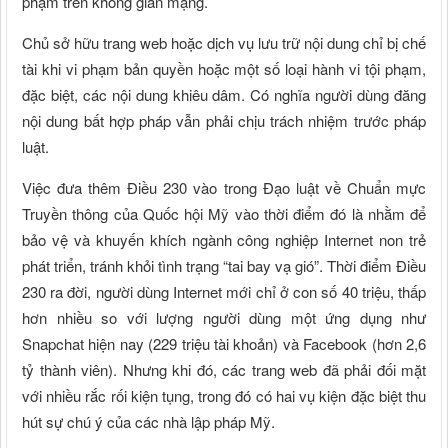
phạm trên không gian mạng.
Chủ sở hữu trang web hoặc dịch vụ lưu trữ nội dung chỉ bị chế
tài khi vi phạm bản quyền hoặc một số loại hành vi tội phạm,
đặc biệt, các nội dung khiêu dâm. Có nghĩa người dùng đăng
nội dung bất hợp pháp vẫn phải chịu trách nhiệm trước pháp
luật.
Việc đưa thêm Điều 230 vào trong Đạo luật về Chuẩn mực
Truyền thông của Quốc hội Mỹ vào thời điểm đó là nhằm để
bảo vệ và khuyến khích ngành công nghiệp Internet non trẻ
phát triển, tránh khỏi tình trạng “tai bay vạ gió”. Thời điểm Điều
230 ra đời, người dùng Internet mới chỉ ở con số 40 triệu, thấp
hơn nhiều so với lượng người dùng một ứng dụng như
Snapchat hiện nay (229 triệu tài khoản) và Facebook (hơn 2,6
tỷ thành viên). Nhưng khi đó, các trang web đã phải đối mặt
với nhiều rắc rối kiện tụng, trong đó có hai vụ kiện đặc biệt thu
hút sự chú ý của các nhà lập pháp Mỹ.