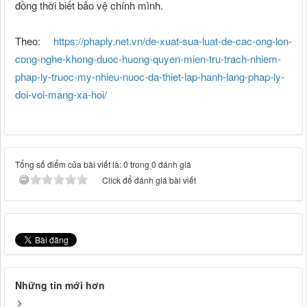
đồng thời biết bảo vệ chính mình.
Theo:
https://phaply.net.vn/de-xuat-sua-luat-de-cac-ong-lon-
cong-nghe-khong-duoc-huong-quyen-mien-tru-trach-nhiem-
phap-ly-truoc-my-nhieu-nuoc-da-thiet-lap-hanh-lang-phap-ly-
doi-voi-mang-xa-hoi/
Tổng số điểm của bài viết là: 0 trong 0 đánh giá
Click để đánh giá bài viết
Những tin mới hơn