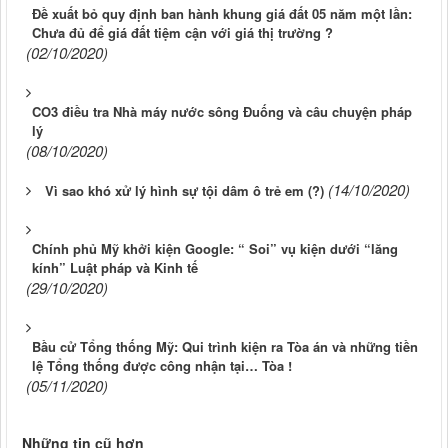
Đề xuất bỏ quy định ban hành khung giá đất 05 năm một lần:
Chưa đủ để giá đất tiệm cận với giá thị trường ?
(02/10/2020)
CO3 điều tra Nhà máy nước sông Đuống và câu chuyện pháp
lý
(08/10/2020)
(14/10/2020)
Vì sao khó xử lý hình sự tội dâm ô trẻ em (?)
Chính phủ Mỹ khởi kiện Google: “ Soi” vụ kiện dưới “lăng
kính” Luật pháp và Kinh tế
(29/10/2020)
Bầu cử Tổng thống Mỹ: Qui trình kiện ra Tòa án và những tiền
lệ Tổng thống được công nhận tại… Tòa !
(05/11/2020)
Những tin cũ hơn