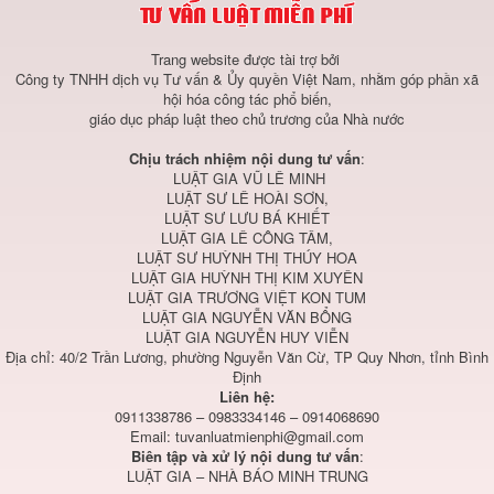
Trang website được tài trợ bởi
Công ty TNHH dịch vụ Tư vấn & Ủy quyền Việt Nam, nhằm góp phần xã
hội hóa công tác phổ biến,
giáo dục pháp luật theo chủ trương của Nhà nước
Chịu trách nhiệm nội dung tư vấn
:
LUẬT GIA VŨ LÊ MINH
LUẬT SƯ LÊ HOÀI SƠN,
LUẬT SƯ LƯU BÁ KHIẾT
LUẬT GIA LÊ CÔNG TÂM,
LUẬT SƯ HUỲNH THỊ THÚY HOA
LUẬT GIA HUỲNH THỊ KIM XUYÊN
LUẬT GIA TRƯƠNG VIỆT KON TUM
LUẬT GIA NGUYỄN VĂN BỔNG
LUẬT GIA NGUYỄN HUY VIỄN
Địa chỉ: 40/2 Trần Lương, phường Nguyễn Văn Cừ, TP Quy Nhơn, tỉnh Bình
Định
Liên hệ:
0911338786 – 0983334146 – 0914068690
Email:
tuvanluatmienphi@gmail.com
Biên tập và xử lý nội dung tư vấn
:
LUẬT GIA – NHÀ BÁO MINH TRUNG