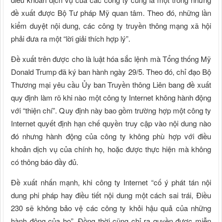
đề xuất được Bộ Tư pháp Mỹ quan tâm. Theo đó, những lần
kiểm duyệt nội dung, các công ty truyền thông mạng xã hội
phải đưa ra một “lời giải thích hợp lý”.
Đề xuất trên được cho là luật hóa sắc lệnh mà Tổng thống Mỹ
Donald Trump đã ký ban hành ngày 29/5. Theo đó, chỉ đạo Bộ
Thương mại yêu cầu Ủy ban Truyền thông Liên bang đề xuất
quy định làm rõ khi nào một công ty Internet không hành động
với “thiện chí”. Quy định này bao gồm trường hợp một công ty
Internet quyết định hạn chế quyền truy cập vào nội dung nào
đó nhưng hành động của công ty không phù hợp với điều
khoản dịch vụ của chính họ, hoặc được thực hiện mà không
có thông báo đầy đủ.
Đề xuất nhấn mạnh, khi công ty Internet “cố ý phát tán nội
dung phi pháp hay điều tiết nội dung một cách sai trái, Điều
230 sẽ không bảo vệ các công ty khỏi hậu quả của những
hành động của họ”. Đồng thời cũng chỉ ra quyền được miễn