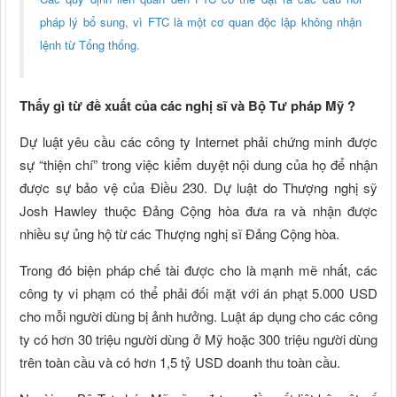
pháp lý bổ sung, vì FTC là một cơ quan độc lập không nhận
lệnh từ Tổng thống.
Thấy gì từ đề xuất của các nghị sĩ và Bộ Tư pháp Mỹ ?
Dự luật yêu cầu các công ty Internet phải chứng minh được
sự “thiện chí” trong việc kiểm duyệt nội dung của họ để nhận
được sự bảo vệ của Điều 230. Dự luật do Thượng nghị sỹ
Josh Hawley thuộc Đảng Cộng hòa đưa ra và nhận được
nhiều sự ủng hộ từ các Thượng nghị sĩ Đảng Cộng hòa.
Trong đó biện pháp chế tài được cho là mạnh mẽ nhất, các
công ty vi phạm có thể phải đối mặt với án phạt 5.000 USD
cho mỗi người dùng bị ảnh hưởng. Luật áp dụng cho các công
ty có hơn 30 triệu người dùng ở Mỹ hoặc 300 triệu người dùng
trên toàn cầu và có hơn 1,5 tỷ USD doanh thu toàn cầu.