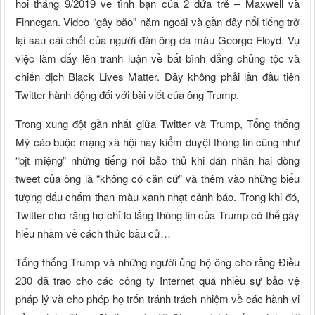
hồi tháng 9/2019 về tình bạn của 2 đứa trẻ – Maxwell và
Finnegan. Video “gây bão” năm ngoái và gần đây nổi tiếng trở
lại sau cái chết của người đàn ông da màu George Floyd. Vụ
việc làm dấy lên tranh luận về bất bình đẳng chủng tộc và
chiến dịch Black Lives Matter. Đây không phải lần đầu tiên
Twitter hành động đối với bài viết của ông Trump.
Trong xung đột gần nhất giữa Twitter và Trump, Tổng thống
Mỹ cáo buộc mạng xã hội này kiểm duyệt thông tin cũng như
“bịt miệng” những tiếng nói bảo thủ khi dán nhãn hai dòng
tweet của ông là “không có căn cứ” và thêm vào những biểu
tượng dấu chấm than màu xanh nhạt cảnh báo. Trong khi đó,
Twitter cho rằng họ chỉ lo lắng thông tin của Trump có thể gây
hiểu nhầm về cách thức bầu cử…
Tổng thống Trump và những người ủng hộ ông cho rằng Điều
230 đã trao cho các công ty Internet quá nhiều sự bảo vệ
pháp lý và cho phép họ trốn tránh trách nhiệm về các hành vi