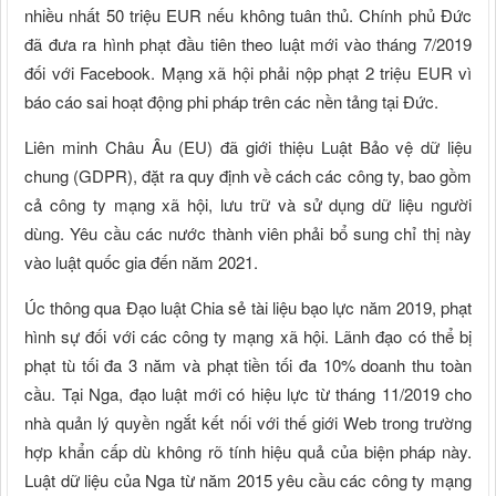
nhiều nhất 50 triệu EUR nếu không tuân thủ. Chính phủ Đức
đã đưa ra hình phạt đầu tiên theo luật mới vào tháng 7/2019
đối với Facebook. Mạng xã hội phải nộp phạt 2 triệu EUR vì
báo cáo sai hoạt động phi pháp trên các nền tảng tại Đức.
Liên minh Châu Âu (EU) đã giới thiệu Luật Bảo vệ dữ liệu
chung (GDPR), đặt ra quy định về cách các công ty, bao gồm
cả công ty mạng xã hội, lưu trữ và sử dụng dữ liệu người
dùng. Yêu cầu các nước thành viên phải bổ sung chỉ thị này
vào luật quốc gia đến năm 2021.
Úc thông qua Đạo luật Chia sẻ tài liệu bạo lực năm 2019, phạt
hình sự đối với các công ty mạng xã hội. Lãnh đạo có thể bị
phạt tù tối đa 3 năm và phạt tiền tối đa 10% doanh thu toàn
cầu. Tại Nga, đạo luật mới có hiệu lực từ tháng 11/2019 cho
nhà quản lý quyền ngắt kết nối với thế giới Web trong trường
hợp khẩn cấp dù không rõ tính hiệu quả của biện pháp này.
Luật dữ liệu của Nga từ năm 2015 yêu cầu các công ty mạng