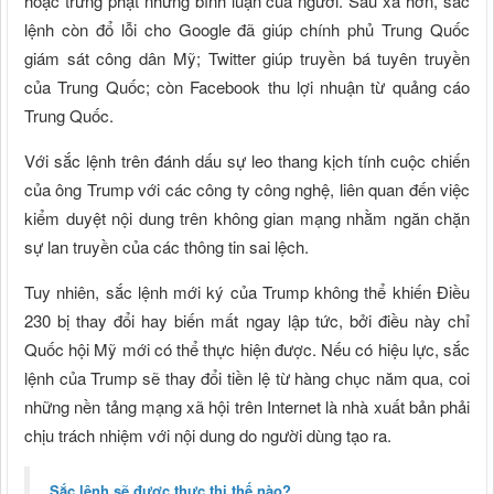
hoặc trừng phạt những bình luận của người. Sâu xa hơn, sắc
lệnh còn đổ lỗi cho Google đã giúp chính phủ Trung Quốc
giám sát công dân Mỹ; Twitter giúp truyền bá tuyên truyền
của Trung Quốc; còn Facebook thu lợi nhuận từ quảng cáo
Trung Quốc.
Với sắc lệnh trên đánh dấu sự leo thang kịch tính cuộc chiến
của ông Trump với các công ty công nghệ, liên quan đến việc
kiểm duyệt nội dung trên không gian mạng nhằm ngăn chặn
sự lan truyền của các thông tin sai lệch.
Tuy nhiên, sắc lệnh mới ký của Trump không thể khiến Điều
230 bị thay đổi hay biến mất ngay lập tức, bởi điều này chỉ
Quốc hội Mỹ mới có thể thực hiện được. Nếu có hiệu lực, sắc
lệnh của Trump sẽ thay đổi tiền lệ từ hàng chục năm qua, coi
những nền tảng mạng xã hội trên Internet là nhà xuất bản phải
chịu trách nhiệm với nội dung do người dùng tạo ra.
Sắc lệnh sẽ được thực thi thế nào?