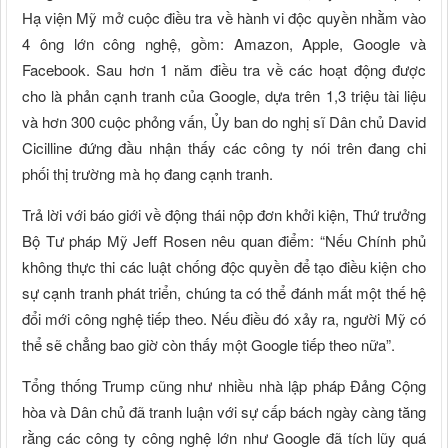
Hạ viện Mỹ mở cuộc điều tra về hành vi độc quyền nhằm vào
4 ông lớn công nghệ, gồm: Amazon, Apple, Google và
Facebook. Sau hơn 1 năm điều tra về các hoạt động được
cho là phản cạnh tranh của Google, dựa trên 1,3 triệu tài liệu
và hơn 300 cuộc phỏng vấn, Ủy ban do nghị sĩ Dân chủ David
Cicilline đứng đầu nhận thấy các công ty nói trên đang chi
phối thị trường mà họ đang cạnh tranh.
Trả lời với báo giới về động thái nộp đơn khởi kiện, Thứ trưởng
Bộ Tư pháp Mỹ Jeff Rosen nêu quan điểm: “Nếu Chính phủ
không thực thi các luật chống độc quyền để tạo điều kiện cho
sự cạnh tranh phát triển, chúng ta có thể đánh mất một thế hệ
đổi mới công nghệ tiếp theo. Nếu điều đó xảy ra, người Mỹ có
thể sẽ chẳng bao giờ còn thấy một Google tiếp theo nữa”.
Tổng thống Trump cũng như nhiều nhà lập pháp Đảng Cộng
hòa và Dân chủ đã tranh luận với sự cấp bách ngày càng tăng
rằng các công ty công nghệ lớn như Google đã tích lũy quá