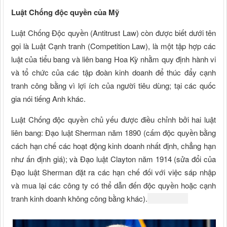
Luật Chống độc quyền của Mỹ
Luật Chống Độc quyền (Antitrust Law) còn được biết dưới tên
gọi là Luật Cạnh tranh (Competition Law), là một tập hợp các
luật của tiểu bang và liên bang Hoa Kỳ nhằm quy định hành vi
và tổ chức của các tập đoàn kinh doanh để thúc đẩy cạnh
tranh công bằng vì lợi ích của người tiêu dùng; tại các quốc
gia nói tiếng Anh khác.
Luật Chống độc quyền chủ yếu được điều chỉnh bởi hai luật
liên bang: Đạo luật Sherman năm 1890 (cấm độc quyền bằng
cách hạn chế các hoạt động kinh doanh nhất định, chẳng hạn
như ấn định giá); và Đạo luật Clayton năm 1914 (sửa đổi của
Đạo luật Sherman đặt ra các hạn chế đối với việc sáp nhập
và mua lại các công ty có thể dẫn đến độc quyền hoặc cạnh
tranh kinh doanh không công bằng khác).