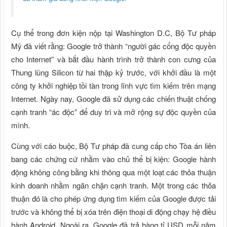
Cụ thể trong đơn kiện nộp tại Washington D.C, Bộ Tư pháp
Mỹ đã viết rằng: Google trở thành “người gác cổng độc quyền
cho Internet” và bắt đầu hành trình trở thành con cưng của
Thung lũng Silicon từ hai thập kỷ trước, với khởi đầu là một
công ty khởi nghiệp tồi tàn trong lĩnh vực tìm kiếm trên mạng
Internet. Ngày nay, Google đã sử dụng các chiến thuật chống
cạnh tranh “ác độc” để duy trì và mở rộng sự độc quyền của
mình.
Cùng với cáo buộc, Bộ Tư pháp đã cung cấp cho Tòa án liên
bang các chứng cứ nhằm vào chủ thể bị kiện: Google hành
động không công bằng khi thông qua một loạt các thỏa thuận
kinh doanh nhằm ngăn chặn cạnh tranh. Một trong các thỏa
thuận đó là cho phép ứng dụng tìm kiếm của Google được tải
trước và không thể bị xóa trên điện thoại di động chạy hệ điều
hành Android. Ngoài ra, Google đã trả hàng tỉ USD mỗi năm