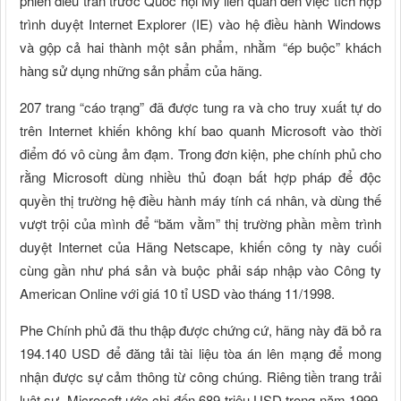
phiên điều trần trước Quốc hội Mỹ liên quan đến việc tích hợp
trình duyệt Internet Explorer (IE) vào hệ điều hành Windows
và gộp cả hai thành một sản phẩm, nhằm “ép buộc” khách
hàng sử dụng những sản phẩm của hãng.
207 trang “cáo trạng” đã được tung ra và cho truy xuất tự do
trên Internet khiến không khí bao quanh Microsoft vào thời
điểm đó vô cùng ảm đạm. Trong đơn kiện, phe chính phủ cho
rằng Microsoft dùng nhiều thủ đoạn bất hợp pháp để độc
quyền thị trường hệ điều hành máy tính cá nhân, và dùng thế
vượt trội của mình để “băm vằm” thị trường phần mềm trình
duyệt Internet của Hãng Netscape, khiến công ty này cuối
cùng gần như phá sản và buộc phải sáp nhập vào Công ty
American Online với giá 10 tỉ USD vào tháng 11/1998.
Phe Chính phủ đã thu thập được chứng cứ, hãng này đã bỏ ra
194.140 USD để đăng tải tài liệu tòa án lên mạng để mong
nhận được sự cảm thông từ công chúng. Riêng tiền trang trải
luật sư, Microsoft ước chi đến 689 triệu USD trong năm 1999,