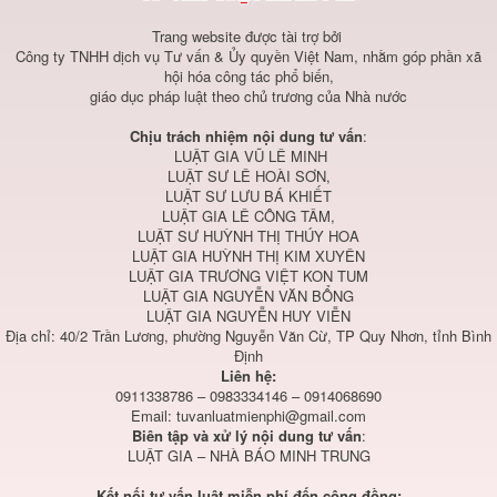
Trang website được tài trợ bởi
Công ty TNHH dịch vụ Tư vấn & Ủy quyền Việt Nam, nhằm góp phần xã
hội hóa công tác phổ biến,
giáo dục pháp luật theo chủ trương của Nhà nước
Chịu trách nhiệm nội dung tư vấn
:
LUẬT GIA VŨ LÊ MINH
LUẬT SƯ LÊ HOÀI SƠN,
LUẬT SƯ LƯU BÁ KHIẾT
LUẬT GIA LÊ CÔNG TÂM,
LUẬT SƯ HUỲNH THỊ THÚY HOA
LUẬT GIA HUỲNH THỊ KIM XUYÊN
LUẬT GIA TRƯƠNG VIỆT KON TUM
LUẬT GIA NGUYỄN VĂN BỔNG
LUẬT GIA NGUYỄN HUY VIỄN
Địa chỉ: 40/2 Trần Lương, phường Nguyễn Văn Cừ, TP Quy Nhơn, tỉnh Bình
Định
Liên hệ:
0911338786 – 0983334146 – 0914068690
Email:
tuvanluatmienphi@gmail.com
Biên tập và xử lý nội dung tư vấn
:
LUẬT GIA – NHÀ BÁO MINH TRUNG
Kết nối tư vấn luật miễn phí đến cộng đồng: