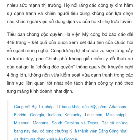
nhiều sức mạnh thị trường. Họ nói rằng các công ty kìm hãm
sự cạnh tranh và khiến người tiêu dùng không còn lựa chọn
nào khác ngoài việc sử dụng dịch vụ của họ khi họ trực tuyến
Tiểu ban chống độc quyền Hạ viện Mỹ công bố báo cáo dài
449 trang – kết quả của cuộc xem xét đầu tiên của Quốc hội
về ngành công nghệ. Cũng tương tự như các vụ kiện từng xảy
ra trước đây, phe Chính phủ không giấu diếm ý đồ thực sự
của cái gọi là “chống độc quyền” thông qua việc khuyến nghị
4 ông lớn, không nên vừa kiểm soát vừa cạnh tranh trong các
lĩnh vực liên quan, tốt nhất nên tách thành công ty nhỏ theo
từng mảng kinh doanh nhất định.
Cùng với Bộ Tư pháp, 11 bang khác của Mỹ, gồm: Arkansas,
Florida, Georgia, Indiana, Kentucky, Louisiana, Mississippi,
Missouri, Montana, South Carolina và Texas. Tất cả những
bang này đều có tổng chưởng lý là thành viên Đảng Cộng hòa)
đã tham gia đồng khởi kiện Google.