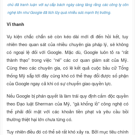
chủ đã tranh luận với sự cấp bách ngày càng tăng rằng các công ty công
nghệ lớn như Google đã tích lũy quá nhiều sức mạnh thị trường.
Vĩ thanh
Vụ kiện chắc chắn sẽ còn kéo dài mới đi đến hồi kết, tuy
nhiên theo quan sát của nhiều chuyên gia pháp lý, sẽ không
có ngoại lệ đối với Google. Mặc dù, Google luôn tỏ ra “rất
thành thạo” trong việc “né” các cơ quan giám sát của Mỹ.
Cũng theo các chuyên gia, có lẽ kết quả cuộc bầu cử Tổng
thống Mỹ sắp tới đây cũng khó có thể thay đổi được số phận
của Google ngay cả khi có sự chuyển giao quyền lực.
Nếu Google bị phán quyết là làm trái quy định cấm độc quyền
theo Đạo luật Sherman của Mỹ, “gã khổng lồ” công nghệ có
thể phải đối mặt với các khoản tiền phạt và yêu cầu bồi
thường thiệt hại lớn chưa từng có.
Tuy nhiên điều đó có thể sẽ rất khó xảy ra. Bởi mục tiêu chính