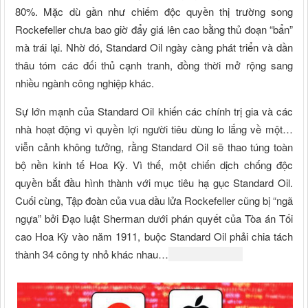
80%. Mặc dù gần như chiếm độc quyền thị trường song
Rockefeller chưa bao giờ đẩy giá lên cao bằng thủ đoạn “bẩn”
mà trái lại. Nhờ đó, Standard Oil ngày càng phát triển và dần
thâu tóm các đối thủ cạnh tranh, đồng thời mở rộng sang
nhiều ngành công nghiệp khác.
Sự lớn mạnh của Standard Oil khiến các chính trị gia và các
nhà hoạt động vì quyền lợi người tiêu dùng lo lắng về một…
viễn cảnh không tưởng, rằng Standard Oil sẽ thao túng toàn
bộ nền kinh tế Hoa Kỳ. Vì thế, một chiến dịch chống độc
quyền bắt đầu hình thành với mục tiêu hạ gục Standard Oil.
Cuối cùng, Tập đoàn của vua dầu lửa Rockefeller cũng bị “ngã
ngựa” bởi Đạo luật Sherman dưới phán quyết của Tòa án Tối
cao Hoa Kỳ vào năm 1911, buộc Standard Oil phải chia tách
thành 34 công ty nhỏ khác nhau…