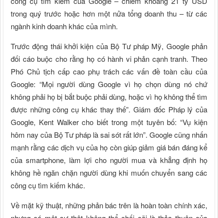
công cụ tìm kiếm của Google – chiếm khoảng 21 tỷ USD
trong quý trước hoặc hơn một nửa tổng doanh thu – từ các
ngành kinh doanh khác của mình.
Trước động thái khởi kiện của Bộ Tư pháp Mỹ, Google phản
đối cáo buộc cho rằng họ có hành vi phản cạnh tranh. Theo
Phó Chủ tịch cấp cao phụ trách các vấn đề toàn cầu của
Google: “Mọi người dùng Google vì họ chọn dùng nó chứ
không phải họ bị bắt buộc phải dùng, hoặc vì họ không thể tìm
được những công cụ khác thay thế”. Giám đốc Pháp lý của
Google, Kent Walker cho biết trong một tuyên bố: “Vụ kiện
hôm nay của Bộ Tư pháp là sai sót rất lớn”. Google cũng nhấn
mạnh rằng các dịch vụ của họ còn giúp giảm giá bán đáng kể
của smartphone, làm lợi cho người mua và khẳng định họ
không hề ngăn chặn người dùng khi muốn chuyển sang các
công cụ tìm kiếm khác.
Về mặt kỹ thuật, những phản bác trên là hoàn toàn chính xác,
nhưng có một sự thật không thể chối cãi là thỏa thuận của