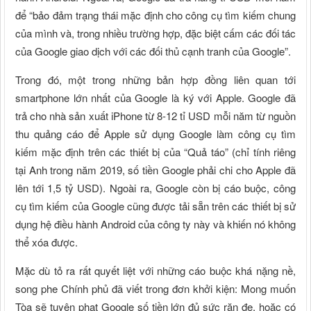
để “bảo đảm trạng thái mặc định cho công cụ tìm kiếm chung
của mình và, trong nhiều trường hợp, đặc biệt cấm các đối tác
của Google giao dịch với các đối thủ cạnh tranh của Google”.
Trong đó, một trong những bản hợp đồng liên quan tới
smartphone lớn nhất của Google là ký với Apple. Google đã
trả cho nhà sản xuất iPhone từ 8-12 tỉ USD mỗi năm từ nguồn
thu quảng cáo để Apple sử dụng Google làm công cụ tìm
kiếm mặc định trên các thiết bị của “Quả táo” (chỉ tính riêng
tại Anh trong năm 2019, số tiền Google phải chi cho Apple đã
lên tới 1,5 tỷ USD). Ngoài ra, Google còn bị cáo buộc, công
cụ tìm kiếm của Google cũng được tải sẵn trên các thiết bị sử
dụng hệ điều hành Android của công ty này và khiến nó không
thể xóa được.
Mặc dù tỏ ra rất quyết liệt với những cáo buộc khá nặng nề,
song phe Chính phủ đã viết trong đơn khởi kiện: Mong muốn
Tòa sẽ tuyên phạt Google số tiền lớn đủ sức răn đe, hoặc có