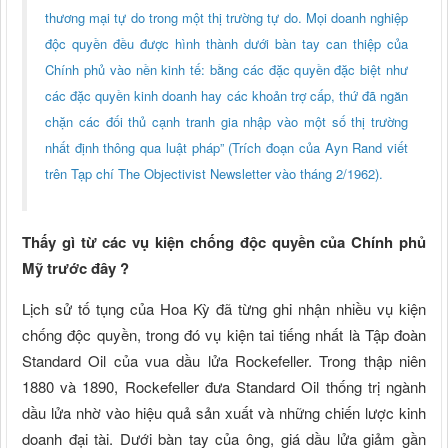
thương mại tự do trong một thị trường tự do. Mọi doanh nghiệp
độc quyền đều được hình thành dưới bàn tay can thiệp của
Chính phủ vào nền kinh tế: bằng các đặc quyền đặc biệt như
các đặc quyền kinh doanh hay các khoản trợ cấp, thứ đã ngăn
chặn các đối thủ cạnh tranh gia nhập vào một số thị trường
nhất định thông qua luật pháp” (Trích đoạn của Ayn Rand viết
trên Tạp chí The Objectivist Newsletter vào tháng 2/1962).
Thấy gì từ các vụ kiện chống độc quyền của Chính phủ
Mỹ trước đây ?
Lịch sử tố tụng của Hoa Kỳ đã từng ghi nhận nhiều vụ kiện
chống độc quyền, trong đó vụ kiện tai tiếng nhất là Tập đoàn
Standard Oil của vua dầu lửa Rockefeller. Trong thập niên
1880 và 1890, Rockefeller đưa Standard Oil thống trị ngành
dầu lửa nhờ vào hiệu quả sản xuất và những chiến lược kinh
doanh đại tài. Dưới bàn tay của ông, giá dầu lửa giảm gần