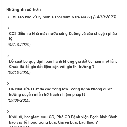
Những tin cũ hơn
(14/10/2020)
Vì sao khó xử lý hình sự tội dâm ô trẻ em (?)
CO3 điều tra Nhà máy nước sông Đuống và câu chuyện pháp
lý
(08/10/2020)
Đề xuất bỏ quy định ban hành khung giá đất 05 năm một lần:
Chưa đủ để giá đất tiệm cận với giá thị trường ?
(02/10/2020)
Đề xuất sửa Luật để các “ông lớn” công nghệ không được
hưởng quyền miễn trừ trách nhiệm pháp lý
(29/09/2020)
Khởi tố, bắt giam cựu GĐ, Phó GĐ Bệnh viện Bạch Mai: Cảnh
báo các lỗ hổng trong Luật Giá và Luật Đấu thầu ?