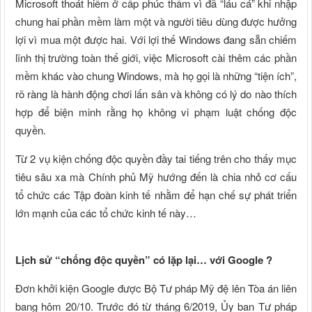
Microsoft thoát hiểm ở cấp phúc thẩm vì đã “láu cá” khi nhập
chung hai phần mềm làm một và người tiêu dùng được hưởng
lợi vì mua một được hai. Với lợi thế Windows đang sẵn chiếm
lĩnh thị trường toàn thế giới, việc Microsoft cài thêm các phần
mềm khác vào chung Windows, mà họ gọi là những “tiện ích”,
rõ ràng là hành động chơi lấn sân và không có lý do nào thích
hợp để biện minh rằng họ không vi phạm luật chống độc
quyền.
Từ 2 vụ kiện chống độc quyền đầy tai tiếng trên cho thấy mục
tiêu sâu xa mà Chính phủ Mỹ hướng đến là chia nhỏ cơ cấu
tổ chức các Tập đoàn kinh tế nhằm để hạn chế sự phát triển
lớn mạnh của các tổ chức kinh tế này…
Lịch sử “chống độc quyền” có lặp lại… với Google ?
Đơn khởi kiện Google được Bộ Tư pháp Mỹ đệ lên Tòa án liên
bang hôm 20/10. Trước đó từ tháng 6/2019, Ủy ban Tư pháp