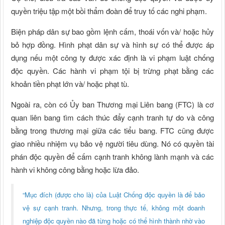
quyền triệu tập một bồi thẩm đoàn để truy tố các nghi phạm.
Biện pháp dân sự bao gồm lệnh cấm, thoái vốn và/ hoặc hủy
bỏ hợp đồng. Hình phạt dân sự và hình sự có thể được áp
dụng nếu một công ty được xác định là vi phạm luật chống
độc quyền. Các hành vi phạm tội bị trừng phạt bằng các
khoản tiền phạt lớn và/ hoặc phạt tù.
Ngoài ra, còn có Ủy ban Thương mại Liên bang (FTC) là cơ
quan liên bang tìm cách thúc đẩy cạnh tranh tự do và công
bằng trong thương mại giữa các tiểu bang. FTC cũng được
giao nhiều nhiệm vụ bảo vệ người tiêu dùng. Nó có quyền tài
phán độc quyền để cấm cạnh tranh không lành mạnh và các
hành vi không công bằng hoặc lừa đảo.
“Mục đích (được cho là) của Luật Chống độc quyền là để bảo
vệ sự cạnh tranh. Nhưng, trong thực tế, không một doanh
nghiệp độc quyền nào đã từng hoặc có thể hình thành nhờ vào