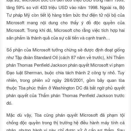
tăng 59% so với 433 triệu USD vào năm 1998. Ngoài ra, Bộ
Tư pháp Mỹ còn tiết lộ hàng trăm bức thư điện tử nội bộ của
Microsoft mang nội dung cho thấy ý đồ độc quyền của
Microsoft. Trong khi đó, Microsoft cho rằng việc tích hợp hai
sản phẩm là thành quả của sự cải tiến và cạnh tranh…
Số phận của Microsoft tưởng chừng sẽ được định đoạt giống
như Tập đoàn Standard Oil (cách 87 năm về trước), khi Thẩm
phán Thomas Penfield Jackson phán quyết Microsoft vi phạm
Đạo luật Sherman, buộc chia tách thành 2 công ty nhỏ. Tuy
nhiên, trong phiên xử ngày 28/6/2001, gồm bảy quan tòa
thuộc Tòa phúc thẩm ở Washington DC đã bất ngờ phủ quyết
phán quyết của Thẩm phán Thomas Penfield Jackson trước
đó.
Mặc dù vậy, Tòa cũng phán quyết Microsoft đã phạm tội
chống độc quyền trong thị trường hệ điều hành máy tính cá
nhân, nhưng hành vi này chỉ được xử ở cấp sơ thẩm. Sau