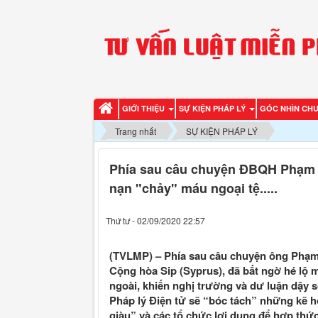
GIỚI THIỆU
SỰ KIỆN PHÁP LÝ
GÓC NHÌN CH
Trang nhất
SỰ KIỆN PHÁP LÝ
Phía sau câu chuyện ĐBQH Phạm P
nạn "chảy" máu ngoại tệ.....
Thứ tư - 02/09/2020 22:57
(TVLMP) – Phía sau câu chuyện ông Phạ
Cộng hòa Sip (Syprus), đã bất ngờ hé lộ 
ngoài, khiến nghị trường và dư luận dậy só
Pháp lý Điện tử sẽ “bóc tách” những kẽ h
giàu” và các tổ chức lợi dụng để hợp thứ