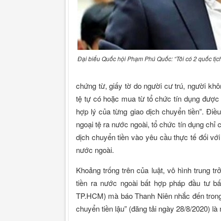
Đại biểu Quốc hội Phạm Phú Quốc: “Tôi có 2 quốc tịch
chứng từ, giấy tờ do người cư trú, người kh
tệ tự có hoặc mua từ tổ chức tín dụng được
hợp lý của từng giao dịch chuyển tiền”. Đi
ngoại tệ ra nước ngoài, tổ chức tín dụng chỉ 
dịch chuyển tiền vào yêu cầu thực tế đối vớ
nước ngoài.
Khoảng trống trên của luật, vô hình trung tr
tiền ra nước ngoài bất hợp pháp đầu tư b
TP.HCM) mà báo Thanh Niên nhắc đến trong b
chuyển tiền lậu” (đăng tải ngày 28/8/2020) là 