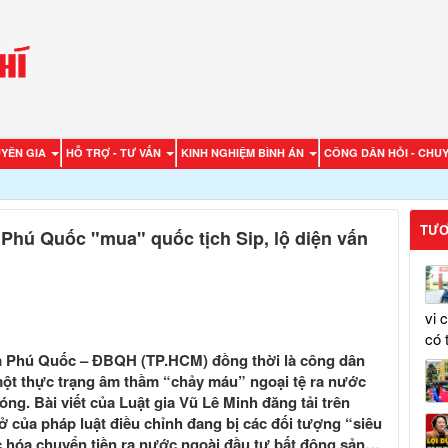
UYÊN GIA
HỖ TRỢ - TƯ VẤN
KINH NGHIỆM BÌNH ÁN
CÔNG DÂN HỎI - CHUY
TƯƠ
hú Quốc "mua" quốc tịch Sip, lộ diện vấn
vi 
có 
m Phú Quốc – ĐBQH (TP.HCM) đồng thời là công dân
một thực trạng âm thầm “chảy máu” ngoại tệ ra nước
ng. Bài viết của Luật gia Vũ Lê Minh đăng tải trên
ở của pháp luật điều chỉnh đang bị các đối tượng “siêu
c hóa chuyển tiền ra nước ngoài đầu tư bất động sản…