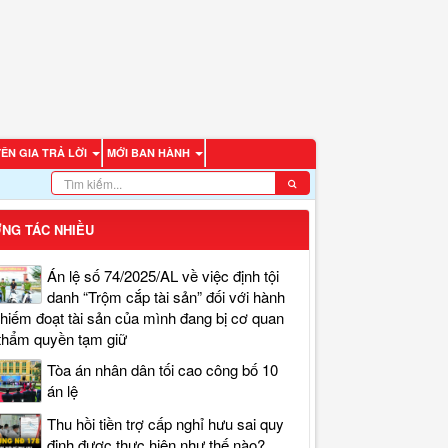
ÊN GIA TRẢ LỜI
MỚI BAN HÀNH
NG TÁC NHIỀU
Án lệ số 74/2025/AL về việc định tội
danh “Trộm cắp tài sản” đối với hành
chiếm đoạt tài sản của mình đang bị cơ quan
thẩm quyền tạm giữ
Tòa án nhân dân tối cao công bố 10
án lệ
Thu hồi tiền trợ cấp nghỉ hưu sai quy
định được thực hiện như thế nào?