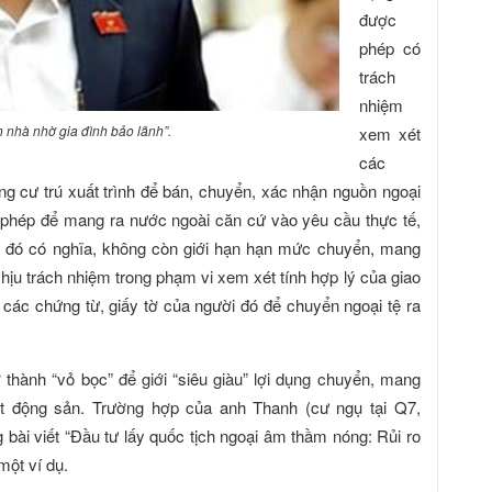
được
phép có
trách
nhiệm
 nhà nhờ gia đình bảo lãnh”.
xem xét
các
ông cư trú xuất trình để bán, chuyển, xác nhận nguồn ngoại
 phép để mang ra nước ngoài căn cứ vào yêu cầu thực tế,
ều đó có nghĩa, không còn giới hạn hạn mức chuyển, mang
chịu trách nhiệm trong phạm vi xem xét tính hợp lý của giao
i các chứng từ, giấy tờ của người đó để chuyển ngoại tệ ra
ở thành “vỏ bọc” để giới “siêu giàu” lợi dụng chuyển, mang
ất động sản. Trường hợp của anh Thanh (cư ngụ tại Q7,
ài viết “Đầu tư lấy quốc tịch ngoại âm thầm nóng: Rủi ro
một ví dụ.