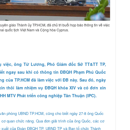
yên giáo Thành ủy TP.HCM, đã chủ trì buổi họp báo thông tin về việc
i quốc tịch Việt Nam và Cộng hòa Cyprus.
vụ việc, ông Từ Lương, Phó Giám đốc Sở TT&TT TP,
biết ngay sau khi có thông tin ĐBQH Phạm Phú Quốc
ng của TP.HCM đã làm việc với ĐB này. Sau đó, ngày
in thôi làm nhiệm vụ ĐBQH khóa XIV và có đơn xin
HH MTV Phát triển công nghiệp Tân Thuận (IPC).
 văn phòng UBND TP.HCM, cũng cho biết ngày 27-8 ông Quốc
ác cơ quan chức năng. Qua đơn giải trình của ông Quốc, các cơ
 đề xuất của Đoàn ĐBQH TP, UBND TP và Ban tổ chức Thành