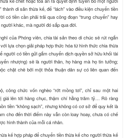
n thừa kế chết hoặc tòa án ra quyết định tuyên bố một người
 thành di sản thừa kế, để “lách” vào điều kiện chuyển tiền
i có tiền cần phải trải qua công đoạn “trung chuyển” hay
t người khác, mà người đó sắp qua đời.
ĩ của Phóng viên, chia tài sản theo di chúc sẽ rút ngắn
 với lựa chọn giải pháp hợp thức hóa từ hình thức chia thừa
 để người có tiền gửi gắm chuyển dịch quyền sở hữu khối tài
yển nhượng) sẽ là người thân, họ hàng mà họ tin tưởng;
ộc chặt chẽ bỡi một thỏa thuận dân sự có liên quan đến
ộ, công chức vốn nghèo “rớt mồng tơi”, chỉ sau một hai
rị giá lên tới hàng chục, thậm chí hằng trăm tỷ… Rõ ràng
uồn tiền “không sạch”, nhưng không có cơ sở để quy kết là
Nam cho đến thời điểm này vẫn còn loay hoay, chưa có chế
ược hình thành của mỗi cá nhân.
hừa kế hợp pháp để chuyển tiền thừa kế cho người thừa kế