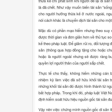
thừa kế chỉ phát sinh khi người để lại di sả
là đã chết. Như vậy muốn biến tài sản “sống”
cho người hưởng thừa kế ở nước ngoài, ngườ
nói cách khác là chuyển dịch tài sản cho mộ
Mặc dù có phần mạo hiểm nhưng theo suy ngh
được thời gian và đơn giản hơn về thủ tục so
kế theo pháp luật. Để giảm rủi ro, đối tượng
sản (thông qua hợp đồng tặng cho hoặc chu
hoặc là người ngoài nhưng sẽ được ràng bu
quyền lợi người thân của người sắp chết.
Thực tế cho thấy, không hiếm những cán b
nhiệm kỳ làm việc đã sở hữu khối tài sản t
những khối tài sản đó được hình thành từ ng
bất hợp pháp. Trong khi đó, pháp luật Việt 
định kiểm soát hữu hiệu nguồn gốc tài sản đ
Vậy nên việc chứng minh nguồn gốc di sản t