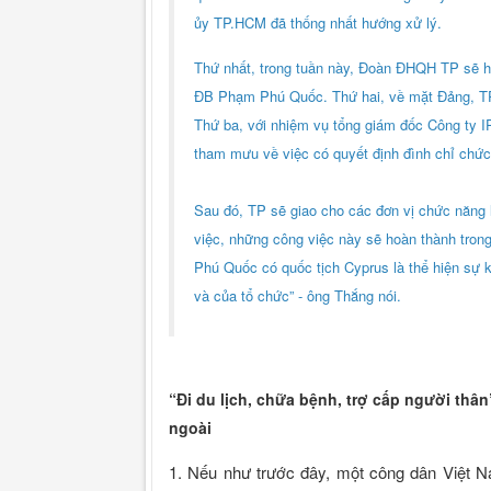
ủy TP.HCM đã thống nhất hướng xử lý.
Thứ nhất, trong tuần này, Đoàn ĐHQH TP sẽ 
ĐB Phạm Phú Quốc. Thứ hai, về mặt Đảng, TP.
Thứ ba, với nhiệm vụ tổng giám đốc Công ty
tham mưu về việc có quyết định đình chỉ chứ
Sau đó, TP sẽ giao cho các đơn vị chức năng 
việc, những công việc này sẽ hoàn thành tron
Phú Quốc có quốc tịch Cyprus là thể hiện sự
và của tổ chức” - ông Thắng nói.
“Đi du lịch, chữa bệnh, trợ cấp người thâ
ngoài
1. Nếu như trước đây, một công dân Việt N