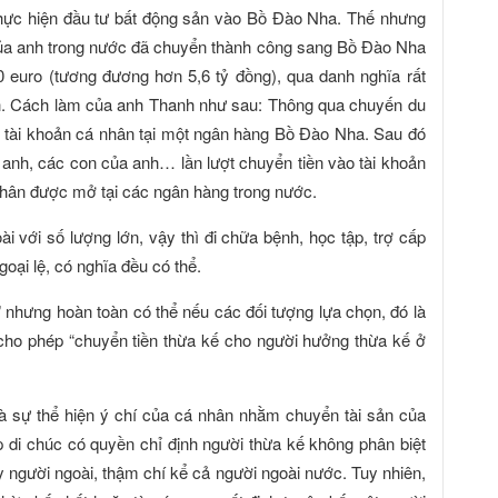
thực hiện đầu tư bất động sản vào Bồ Đào Nha. Thế nhưng
 của anh trong nước đã chuyển thành công sang Bồ Đào Nha
00 euro (tương đương hơn 5,6 tỷ đồng), qua danh nghĩa rất
ịch. Cách làm của anh Thanh như sau: Thông qua chuyến du
ở tài khoản cá nhân tại một ngân hàng Bồ Đào Nha. Sau đó
 anh, các con của anh… lần lượt chuyển tiền vào tài khoản
nhân được mở tại các ngân hàng trong nước.
i với số lượng lớn, vậy thì đi chữa bệnh, học tập, trợ cấp
ại lệ, có nghĩa đều có thể.
” nhưng hoàn toàn có thể nếu các đối tượng lựa chọn, đó là
cho phép “chuyển tiền thừa kế cho người hưởng thừa kế ở
là sự thể hiện ý chí của cá nhân nhằm chuyển tài sản của
 di chúc có quyền chỉ định người thừa kế không phân biệt
ay người ngoài, thậm chí kể cả người ngoài nước. Tuy nhiên,