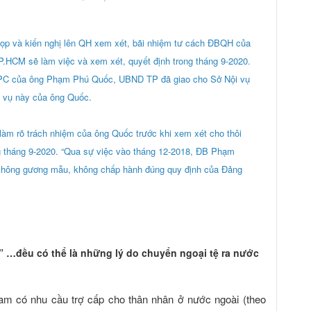
họp và
kiến nghị
lên QH xem xét, bãi nhiệm tư cách ĐBQH của
HCM sẽ làm việc và xem xét, quyết định trong tháng 9-2020.
 IPC của ông Phạm Phú Quốc, UBND TP đã giao cho Sở Nội vụ
c vụ này của ông Quốc.
làm rõ trách nhiệm của ông Quốc trước khi xem xét cho thôi
g tháng 9-2020. “Qua sự việc vào tháng 12-2018, ĐB Phạm
 không gương mẫu, không chấp hành đúng quy định của Đảng
n” …đều có thể là những lý do chuyển ngoại tệ ra nước
am có nhu cầu trợ cấp cho thân nhân ở nước ngoài (theo