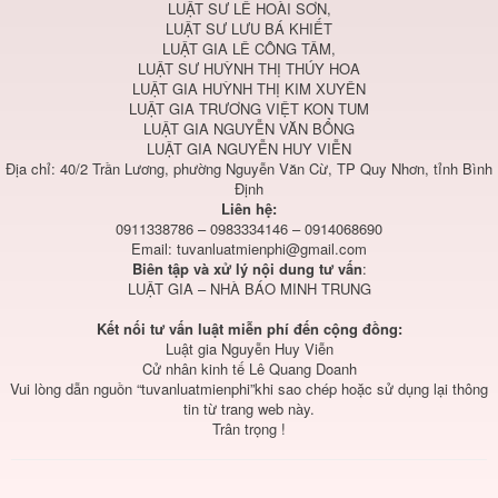
LUẬT SƯ LÊ HOÀI SƠN,
LUẬT SƯ LƯU BÁ KHIẾT
LUẬT GIA LÊ CÔNG TÂM,
LUẬT SƯ HUỲNH THỊ THÚY HOA
LUẬT GIA HUỲNH THỊ KIM XUYÊN
LUẬT GIA TRƯƠNG VIỆT KON TUM
LUẬT GIA NGUYỄN VĂN BỔNG
LUẬT GIA NGUYỄN HUY VIỄN
Địa chỉ: 40/2 Trần Lương, phường Nguyễn Văn Cừ, TP Quy Nhơn, tỉnh Bình
Định
Liên hệ:
0911338786 – 0983334146 – 0914068690
Email:
tuvanluatmienphi@gmail.com
Biên tập và xử lý nội dung tư vấn
:
LUẬT GIA – NHÀ BÁO MINH TRUNG
Kết nối tư vấn luật miễn phí đến cộng đồng:
Luật gia Nguyễn Huy Viễn
Cử nhân kinh tế Lê Quang Doanh
Vui lòng dẫn nguồn “tuvanluatmienphi”khi sao chép hoặc sử dụng lại thông
tin từ trang web này.
Trân trọng !