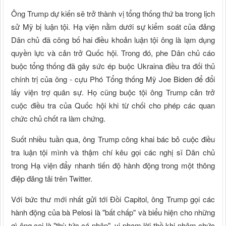
Ông Trump dự kiến sẽ trở thành vị tổng thống thứ ba trong lịch
sử Mỹ bị luận tội. Hạ viện nằm dưới sự kiểm soát của đảng
Dân chủ đã công bố hai điều khoản luận tội ông là lạm dụng
quyền lực và cản trở Quốc hội. Trong đó, phe Dân chủ cáo
buộc tổng thống đã gây sức ép buộc Ukraina điều tra đối thủ
chính trị của ông - cựu Phó Tổng thống Mỹ Joe Biden để đổi
lấy viện trợ quân sự. Họ cũng buộc tội ông Trump cản trở
cuộc điều tra của Quốc hội khi từ chối cho phép các quan
chức chủ chốt ra làm chứng.
Suốt nhiều tuần qua, ông Trump công khai bác bỏ cuộc điều
tra luận tội mình và thậm chí kêu gọi các nghị sĩ Dân chủ
trong Hạ viện đẩy nhanh tiến độ hành động trong một thông
điệp đăng tải trên Twitter.
Với bức thư mới nhất gửi tới Đồi Capitol, ông Trump gọi các
hành động của bà Pelosi là "bất chấp" và biểu hiện cho những
gì ông coi là "thù tức cá nhân", vi phạm lời thề khi nhậm chức