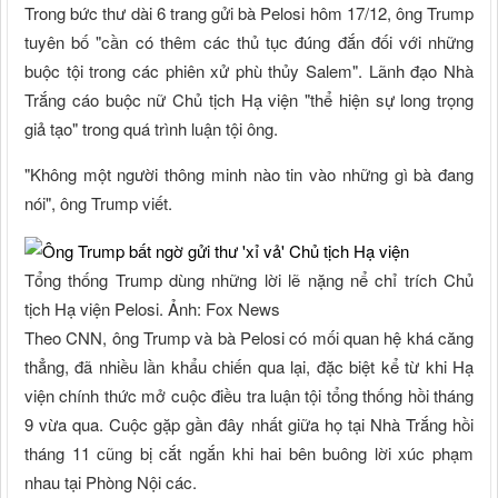
Trong bức thư dài 6 trang gửi bà Pelosi hôm 17/12, ông Trump
tuyên bố "cần có thêm các thủ tục đúng đắn đối với những
buộc tội trong các phiên xử phù thủy Salem". Lãnh đạo Nhà
Trắng cáo buộc nữ Chủ tịch Hạ viện "thể hiện sự long trọng
giả tạo" trong quá trình luận tội ông.
"Không một người thông minh nào tin vào những gì bà đang
nói", ông Trump viết.
Tổng thống Trump dùng những lời lẽ nặng nể chỉ trích Chủ
tịch Hạ viện Pelosi. Ảnh: Fox News
Theo CNN, ông Trump và bà Pelosi có mối quan hệ khá căng
thẳng, đã nhiều lần khẩu chiến qua lại, đặc biệt kể từ khi Hạ
viện chính thức mở cuộc điều tra luận tội tổng thống hồi tháng
9 vừa qua. Cuộc gặp gần đây nhất giữa họ tại Nhà Trắng hồi
tháng 11 cũng bị cắt ngắn khi hai bên buông lời xúc phạm
nhau tại Phòng Nội các.