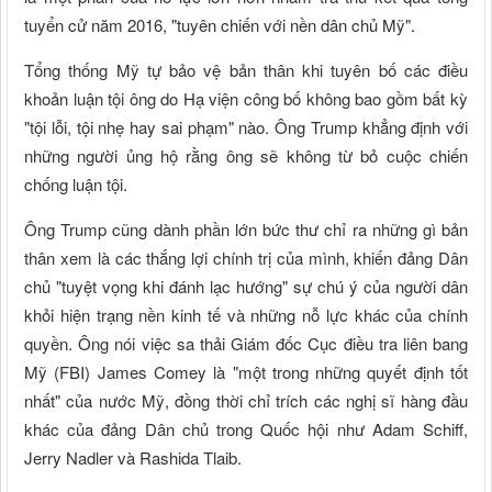
tuyển cử năm 2016, "tuyên chiến với nền dân chủ Mỹ".
Tổng thống Mỹ tự bảo vệ bản thân khi tuyên bố các điều
khoản luận tội ông do Hạ viện công bố không bao gồm bất kỳ
"tội lỗi, tội nhẹ hay sai phạm" nào. Ông Trump khẳng định với
những người ủng hộ rằng ông sẽ không từ bỏ cuộc chiến
chống luận tội.
Ông Trump cũng dành phần lớn bức thư chỉ ra những gì bản
thân xem là các thắng lợi chính trị của mình, khiến đảng Dân
chủ "tuyệt vọng khi đánh lạc hướng" sự chú ý của người dân
khỏi hiện trạng nền kinh tế và những nỗ lực khác của chính
quyền. Ông nói việc sa thải Giám đốc Cục điều tra liên bang
Mỹ (FBI) James Comey là "một trong những quyết định tốt
nhất" của nước Mỹ, đồng thời chỉ trích các nghị sĩ hàng đầu
khác của đảng Dân chủ trong Quốc hội như Adam Schiff,
Jerry Nadler và Rashida Tlaib.