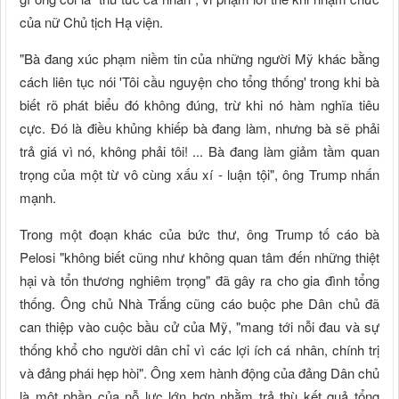
của nữ Chủ tịch Hạ viện.
"Bà đang xúc phạm niềm tin của những người Mỹ khác bằng
cách liên tục nói 'Tôi cầu nguyện cho tổng thống' trong khi bà
biết rõ phát biểu đó không đúng, trừ khi nó hàm nghĩa tiêu
cực. Đó là điều khủng khiếp bà đang làm, nhưng bà sẽ phải
trả giá vì nó, không phải tôi! ... Bà đang làm giảm tầm quan
trọng của một từ vô cùng xấu xí - luận tội", ông Trump nhấn
mạnh.
Trong một đoạn khác của bức thư, ông Trump tố cáo bà
Pelosi "không biết cũng như không quan tâm đến những thiệt
hại và tổn thương nghiêm trọng" đã gây ra cho gia đình tổng
thống. Ông chủ Nhà Trắng cũng cáo buộc phe Dân chủ đã
can thiệp vào cuộc bầu cử của Mỹ, "mang tới nỗi đau và sự
thống khổ cho người dân chỉ vì các lợi ích cá nhân, chính trị
và đảng phái hẹp hòi". Ông xem hành động của đảng Dân chủ
là một phần của nỗ lực lớn hơn nhằm trả thù kết quả tổng