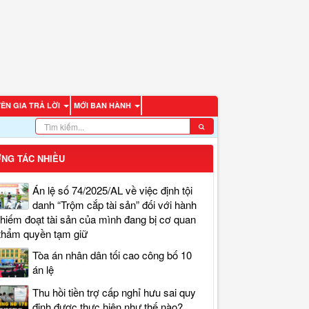
ÊN GIA TRẢ LỜI
MỚI BAN HÀNH
NG TÁC NHIỀU
Án lệ số 74/2025/AL về việc định tội
danh “Trộm cắp tài sản” đối với hành
chiếm đoạt tài sản của mình đang bị cơ quan
thẩm quyền tạm giữ
Tòa án nhân dân tối cao công bố 10
án lệ
Thu hồi tiền trợ cấp nghỉ hưu sai quy
định được thực hiện như thế nào?