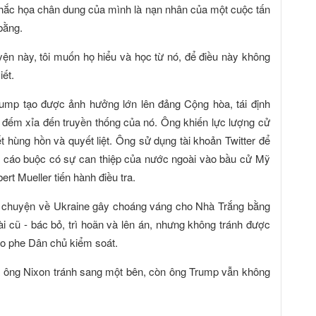
 khắc họa chân dung của mình là nạn nhân của một cuộc tấn
bằng.
uyện này, tôi muốn họ hiểu và học từ nó, để điều này không
iết.
rump tạo được ảnh hưởng lớn lên đảng Cộng hòa, tái định
đếm xỉa đến truyền thống của nó. Ông khiến lực lượng cử
ết hùng hồn và quyết liệt. Ông sử dụng tài khoản Twitter để
ng cáo buộc có sự can thiệp của nước ngoài vào bầu cử Mỹ
ert Mueller tiến hành điều tra.
u chuyện về Ukraine gây choáng váng cho Nhà Trắng bằng
i cũ - bác bỏ, trì hoãn và lên án, nhưng không tránh được
 do phe Dân chủ kiểm soát.
và ông Nixon tránh sang một bên, còn ông Trump vẫn không