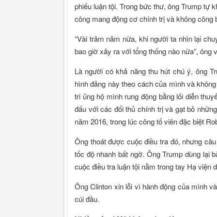
phiếu luận tội. Trong bức thư, ông Trump tự
công mang động cơ chính trị và không công 
“Vài trăm năm nữa, khi người ta nhìn lại ch
bao giờ xảy ra với tổng thống nào nữa”, ông v
Là người có khả năng thu hút chú ý, ông T
hình đảng này theo cách của mình và không 
tri ủng hộ mình rung động bằng lối diễn thuy
đấu với các đối thủ chính trị và gạt bỏ nhữ
năm 2016, trong lúc công tố viên đặc biệt Rob
Ông thoát được cuộc điều tra đó, nhưng câ
tốc độ nhanh bất ngờ. Ông Trump dùng lại bà
cuộc điều tra luận tội nằm trong tay Hạ viện
Ông Clinton xin lỗi vì hành động của mình 
cúi đầu.