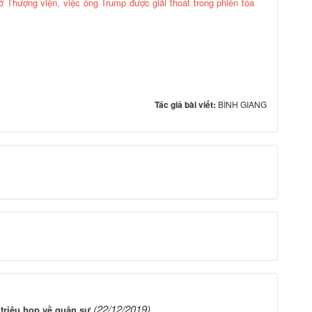
ở Thượng viện, việc ông Trump được giải thoát trong phiên tòa
Tác giả bài viết:
BÌNH GIANG
(22/12/2019)
triệu họp về quân sự