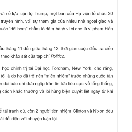
i nỗ lực luận tội Trump, một ban của Hạ viện tổ chức 30
n truyền hình, với sự tham gia của nhiều nhà ngoại giao và
uộc “dội bom” nhằm tô đậm hành vi bị cho là vi phạm hiến
u tháng 11 đến giữa tháng 12, thời gian cuộc điều tra diễn
 theo khảo sát của tạp chí
Politico.
học chính trị tại Đại học Fordham, New York, cho rằng,
 tội là do họ đã trở nên “miễn nhiễm” trước những cuộc tấn
dài báo chí đưa ngập tràn tin tức tiêu cực về tổng thống,
cách khác thường và lối hùng biện quyết liệt ngay từ khi
 tái tranh cử, còn 2 người tiền nhiệm Clinton và Nixon đều
 đối diện với chuyện luận tội.