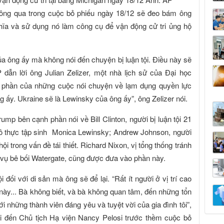
hông qua trong cuộc bỏ phiếu ngày 18/12 sẽ đeo bám ông
ĩa và sử dụng nó làm công cụ để vận động cử tri ủng hộ
ủa ông ấy mà không nói đến chuyện bị luận tội. Điều này sẽ
 dẫn lời ông Julian Zelizer, một nhà lịch sử của Đại học
t phần của những cuộc nói chuyện về lạm dụng quyền lực
 ấy. Ukraine sẽ là Lewinsky của ông ấy”, ông Zelizer nói.
mp bên cạnh phần nói về Bill Clinton, người bị luận tội 21
 cô thực tập sinh Monica Lewinsky; Andrew Johnson, người
ội trong vấn đề tái thiết. Richard Nixon, vị tổng thống tránh
 vụ bê bối Watergate, cũng được đưa vào phần này.
đối với di sản mà ông sẽ để lại. “Rất ít người ở vị trí cao
 này... Bà không biết, và bà không quan tâm, đến những tổn
ới những thành viên đáng yêu và tuyệt vời của gia đình tôi”,
ửi đến Chủ tịch Hạ viện Nancy Pelosi trước thềm cuộc bỏ