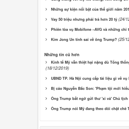
Những sự kiện nổi bật của thế giới năm 20
(24/1
Vay 50 triệu nhưng phải trả hơn 20 tỷ
Phiên tòa vụ Mobifone –AVG và những chi t
(25/1
Kim Jong Un tính sai về ông Trump?
Những tin cũ hơn
Kinh tế Mỹ vẫn thiệt hại nặng dù Tổng th
(18/12/2019)
UBND TP. Hà Nội cung cấp tài liệu gì về v
Bị cáo Nguyễn Bắc Son: 'Phạm tội mới hiể
Ông Trump bất ngờ gửi thư 'xỉ vả' Chủ tịch
Ông Trump nói Mỹ đang theo dõi chặt chẽ T