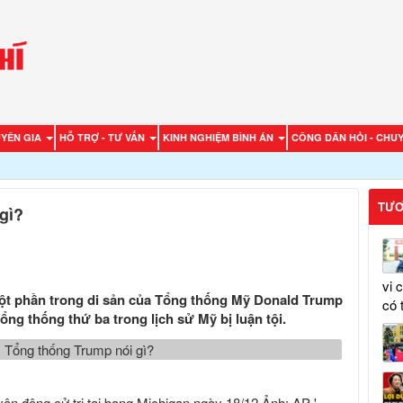
UYÊN GIA
HỖ TRỢ - TƯ VẤN
KINH NGHIỆM BÌNH ÁN
CÔNG DÂN HỎI - CHUY
TƯƠ
 gì?
vi 
ột phần trong di sản của Tổng thống Mỹ Donald Trump
có 
tổng thống thứ ba trong lịch sử Mỹ bị luận tội.