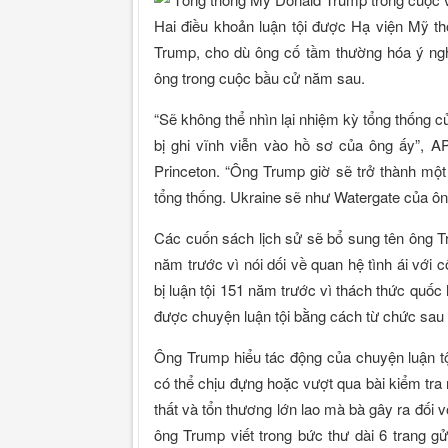
Hai điều khoản luận tội được Hạ viện Mỹ t
Trump, cho dù ông cố tầm thường hóa ý ngh
ông trong cuộc bầu cử năm sau.
“Sẽ không thể nhìn lại nhiệm kỳ tổng thống c
bị ghi vĩnh viễn vào hồ sơ của ông ấy”, AP
Princeton. “Ông Trump giờ sẽ trở thành mộ
tổng thống. Ukraine sẽ như Watergate của ông
Các cuốn sách lịch sử sẽ bổ sung tên ông Tru
năm trước vì nói dối về quan hệ tình ái với
bị luận tội 151 năm trước vì thách thức quốc h
được chuyện luận tội bằng cách từ chức sau
Ông Trump hiểu tác động của chuyện luận tội 
có thể chịu đựng hoặc vượt qua bài kiểm tra
thất và tổn thương lớn lao mà bà gây ra đối v
ông Trump viết trong bức thư dài 6 trang g