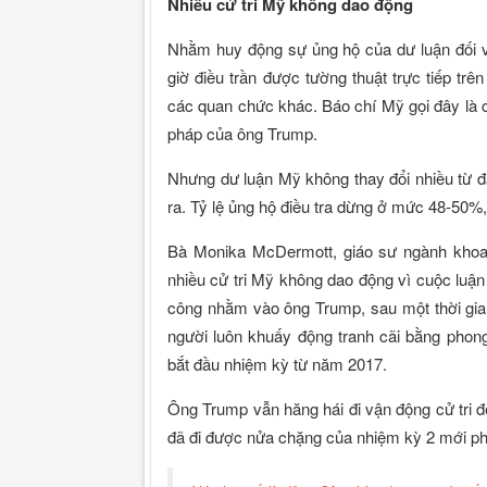
Nhiều cử tri Mỹ
không dao động
Nhằm huy động sự ủng hộ của dư luận đối vớ
giờ điều trần được tường thuật trực tiếp trê
các quan chức khác. Báo chí Mỹ gọi đây là c
pháp của ông Trump.
Nhưng dư luận Mỹ không thay đổi nhiều từ đầ
ra. Tỷ lệ ủng hộ điều tra dừng ở mức 48-50%,
Bà Monika McDermott, giáo sư ngành khoa 
nhiều cử tri Mỹ không dao động vì cuộc luận
công nhằm vào ông Trump, sau một thời gian 
người luôn khuấy động tranh cãi bằng phong 
bắt đầu nhiệm kỳ từ năm 2017.
Ông Trump vẫn hăng hái đi vận động cử tri để
đã đi được nửa chặng của nhiệm kỳ 2 mới phải