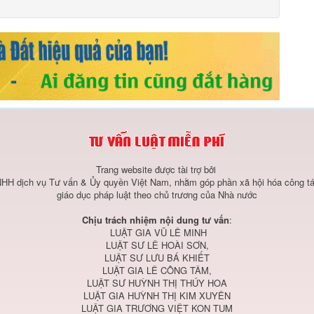
Trang website được tài trợ bởi
HH dịch vụ Tư vấn & Ủy quyền Việt Nam, nhằm góp phần xã hội hóa công tá
giáo dục pháp luật theo chủ trương của Nhà nước
Chịu trách nhiệm nội dung tư vấn
:
LUẬT GIA VŨ LÊ MINH
LUẬT SƯ LÊ HOÀI SƠN,
LUẬT SƯ LƯU BÁ KHIẾT
LUẬT GIA LÊ CÔNG TÂM,
LUẬT SƯ HUỲNH THỊ THÚY HOA
LUẬT GIA HUỲNH THỊ KIM XUYÊN
LUẬT GIA TRƯƠNG VIỆT KON TUM