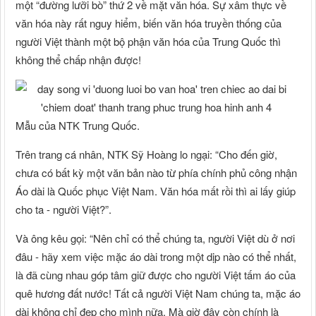
một “đường lưỡi bò” thứ 2 về mặt văn hóa. Sự xâm thực về
văn hóa này rất nguy hiểm, biến văn hóa truyền thống của
người Việt thành một bộ phận văn hóa của Trung Quốc thì
không thể chấp nhận được!
Mẫu của NTK Trung Quốc.
Trên trang cá nhân, NTK Sỹ Hoàng lo ngại: “Cho đến giờ,
chưa có bất kỳ một văn bản nào từ phía chính phủ công nhận
Áo dài là Quốc phục Việt Nam. Văn hóa mất rồi thì ai lấy giúp
cho ta - người Việt?”.
Và ông kêu gọi: “Nên chỉ có thể chúng ta, người Việt dù ở nơi
đâu - hãy xem việc mặc áo dài trong một dịp nào có thể nhất,
là đã cùng nhau góp tâm giữ được cho người Việt tấm áo của
quê hương đất nước! Tất cả người Việt Nam chúng ta, mặc áo
dài không chỉ đẹp cho mình nữa. Mà giờ đây còn chính là