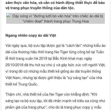
xâm thực văn hóa, và cần có hành động thiết thực để bảo
vệ trang phục truyền thống của dân tộc.
Ngang nhiên copy áo dài Việt
Vài ngày qua, bộ sưu tập được gọi là “cách tân” những kiểu áo
dài của thương hiệu thời trang Ne·Tiger từng công bố tại Tuần
lễ thời trang xuân hè 2019 tại Bắc Kinh khai mạc ngày
25/10/2018 đã thu hút sự chú ý và gây bức xúc với người Việt,
vì trong đó có những mẫu thiết kế giống áo dài truyền thống
Việt Nam, nhưng lại được giới thiệu là "sự sáng tạo" của nhà
thiết kế Trung Quốc.
Thậm chí, nhà thiết kế của Ne·Tiger còn khẳng định: "Khi
sáng tạo ra bộ sưu tập, tôi đã nhấn mạnh vẻ kiêu sa cũng như
phẩm giá của trang phục”, cho dù là trang phục copy y mẫu