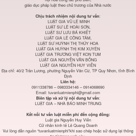
giáo dục pháp luật theo chủ trương của Nhà nước
Chịu trách nhiệm nội dung tư vấn
:
LUẬT GIA VŨ LÊ MINH
LUẬT SƯ LÊ HOÀI SƠN,
LUẬT SƯ LƯU BÁ KHIẾT
LUẬT GIA LÊ CÔNG TÂM,
LUẬT SƯ HUỲNH THỊ THÚY HOA
LUẬT GIA HUỲNH THỊ KIM XUYÊN
LUẬT GIA TRƯƠNG VIỆT KON TUM
LUẬT GIA NGUYỄN VĂN BỔNG
LUẬT GIA NGUYỄN HUY VIỄN
Địa chỉ: 40/2 Trần Lương, phường Nguyễn Văn Cừ, TP Quy Nhơn, tỉnh Bình
Định
Liên hệ:
0911338786 – 0983334146 – 0914068690
Email:
tuvanluatmienphi@gmail.com
Biên tập và xử lý nội dung tư vấn
:
LUẬT GIA – NHÀ BÁO MINH TRUNG
Kết nối tư vấn luật miễn phí đến cộng đồng:
Luật gia Nguyễn Huy Viễn
Cử nhân kinh tế Lê Quang Doanh
Vui lòng dẫn nguồn “tuvanluatmienphi”khi sao chép hoặc sử dụng lại thông