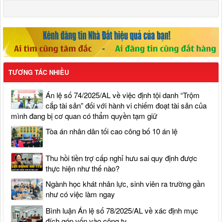
TƯƠNG TÁC NHIỀU
Án lệ số 74/2025/AL về việc định tội danh “Trộm
cắp tài sản” đối với hành vi chiếm đoạt tài sản của
mình đang bị cơ quan có thẩm quyền tạm giữ
Tòa án nhân dân tối cao công bố 10 án lệ
Thu hồi tiền trợ cấp nghỉ hưu sai quy định được
thực hiện như thế nào?
Ngành học khát nhân lực, sinh viên ra trường gần
như có việc làm ngay
Bình luận Án lệ số 78/2025/AL về xác định mục
đích góp vốn vào công ty