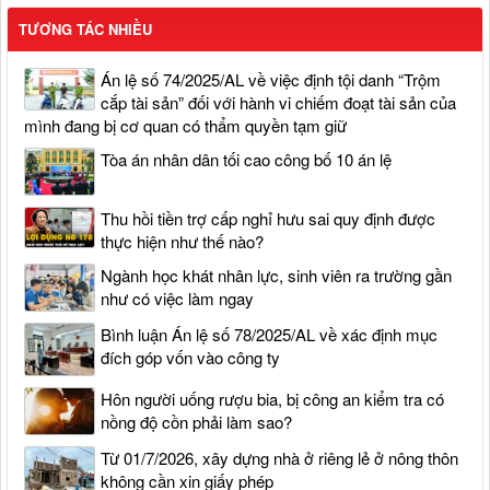
TƯƠNG TÁC NHIỀU
Án lệ số 74/2025/AL về việc định tội danh “Trộm
cắp tài sản” đối với hành vi chiếm đoạt tài sản của
mình đang bị cơ quan có thẩm quyền tạm giữ
Tòa án nhân dân tối cao công bố 10 án lệ
Thu hồi tiền trợ cấp nghỉ hưu sai quy định được
thực hiện như thế nào?
Ngành học khát nhân lực, sinh viên ra trường gần
như có việc làm ngay
Bình luận Án lệ số 78/2025/AL về xác định mục
đích góp vốn vào công ty
Hôn người uống rượu bia, bị công an kiểm tra có
nồng độ cồn phải làm sao?
Từ 01/7/2026, xây dựng nhà ở riêng lẻ ở nông thôn
không cần xin giấy phép