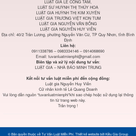
LUẬT GIA LÊ CÔNG TÂM,
LUẬT SƯ HUỲNH THỊ THÚY HOA
LUẬT GIA HUỲNH THỊ KIM XUYÊN
LUẬT GIA TRƯƠNG VIỆT KON TUM
LUẬT GIA NGUYỄN VĂN BỔNG
LUẬT GIA NGUYỄN HUY VIỄN
Địa chỉ: 40/2 Trần Lương, phường Nguyễn Văn Cừ, TP Quy Nhơn, tỉnh Bình
Định
Liên hệ:
0911338786 – 0983334146 – 0914068690
Email:
tuvanluatmienphi@gmail.com
Biên tập và xử lý nội dung tư vấn
:
LUẬT GIA – NHÀ BÁO MINH TRUNG
Kết nối tư vấn luật miễn phí đến cộng đồng:
Luật gia Nguyễn Huy Viễn
Cử nhân kinh tế Lê Quang Doanh
Vui lòng dẫn nguồn “tuvanluatmienphi”khi sao chép hoặc sử dụng lại thông
tin từ trang web này.
Trân trọng !
© Bản quyền thuộc về
Tư Vấn Luật Miễn Phí
.
Thiết kế website
bởi
Kiều Gia Group