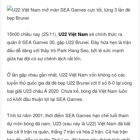
15h00 chiều nay (25/11),
U22 Việt Nam
sẽ chính thức ra
quân ở SEA Games 30, gặp U22 Brunei. Đây hứa hẹn là trận
đấu dễ dàng với thầy trò Park Hang Seo, bởi lẽ sức mạnh
giữa hai đội có sự chênh lệch rất lớn.
Ở lần gặp nhau gần nhất, U22 Việt Nam vốn không có các
tuyển thủ quốc gia đã đè bẹp U22 Brunei với tỉ số 6-0 tại vòng
loại giải U23 châu Á 2020. Chưa kể, bóng đá Việt Nam luôn
có khởi đầu thuận lợi tại SEA Games.
Tính từ năm 2001, thời điểm SEA Games hạn chế tuổi tham
dự môn bóng đá nam, U23 (sau này là U22) Việt Nam đã bất
bại cả 9 trận ra quân, thắng 7 trận và hòa 2 trận. Cả hai trận
hòa đều diễn ra trước Thái Lan, đội bóng giàu thành tích nhất