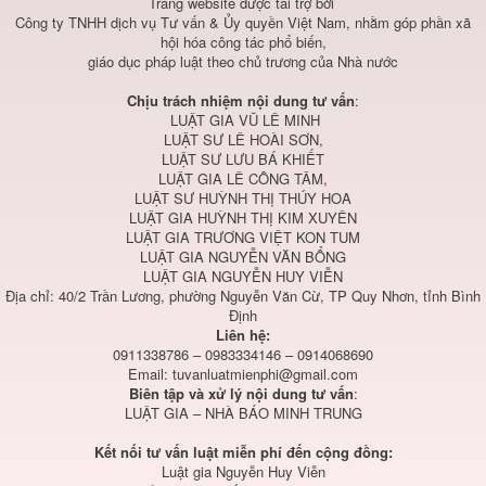
Trang website được tài trợ bởi
Công ty TNHH dịch vụ Tư vấn & Ủy quyền Việt Nam, nhằm góp phần xã
hội hóa công tác phổ biến,
giáo dục pháp luật theo chủ trương của Nhà nước
Chịu trách nhiệm nội dung tư vấn
:
LUẬT GIA VŨ LÊ MINH
LUẬT SƯ LÊ HOÀI SƠN,
LUẬT SƯ LƯU BÁ KHIẾT
LUẬT GIA LÊ CÔNG TÂM,
LUẬT SƯ HUỲNH THỊ THÚY HOA
LUẬT GIA HUỲNH THỊ KIM XUYÊN
LUẬT GIA TRƯƠNG VIỆT KON TUM
LUẬT GIA NGUYỄN VĂN BỔNG
LUẬT GIA NGUYỄN HUY VIỄN
Địa chỉ: 40/2 Trần Lương, phường Nguyễn Văn Cừ, TP Quy Nhơn, tỉnh Bình
Định
Liên hệ:
0911338786 – 0983334146 – 0914068690
Email:
tuvanluatmienphi@gmail.com
Biên tập và xử lý nội dung tư vấn
:
LUẬT GIA – NHÀ BÁO MINH TRUNG
Kết nối tư vấn luật miễn phí đến cộng đồng:
Luật gia Nguyễn Huy Viễn