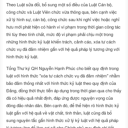
Theo Luật sửa đổi, bổ sung một số điều của Luật Cán bộ,
công chức và Luật Viên chức vừa thông qua, bên cạnh việc
xử lý hình sự, cán bộ, công chức sau khi nghỉ việc hoặc nghỉ
hưu mới phát hiện có hành vi vi phạm trong thời gian công tác
thì tùy theo tính chất, mức độ vi phạm phải chịu một trong
những hình thức kỷ luật khiển trách, cảnh cáo, xóa tư cách
chức vụ đã đảm nhiệm gắn với hệ quả pháp lý tương ứng với
hình thức kỷ luật.
Tổng Thư ký QH Nguyễn Hạnh Phúc cho biết quy định trong
luật với hình thức "xóa tư cách chức vụ đã đảm nhiệm" nhằm
bảo đảm thống nhất với hình thức kỷ luật theo quy định của
Đảng, đồng thời thực tiễn áp dụng trong thời gian qua cho thấy
đã có hiệu quả nhất định, đáp ứng được nguyện vọng của
đông đảo nhân dân. Bên cạnh đó, để thể hiện rõ hình thức kỷ
luật gắn với hệ quả về vật chất, tinh thần, luật cũng đã bổ
sung nguyên tắc gắn hình thức xử lý kỷ luật với hệ quả pháp
lý tương ứng để làm cơ sở cho Chính phủ quy định chi tiết,