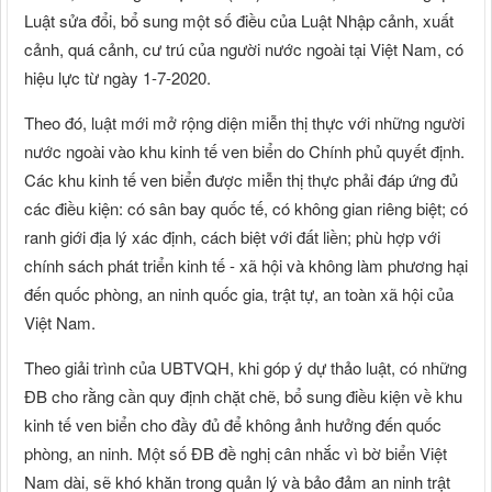
Luật sửa đổi, bổ sung một số điều của Luật Nhập cảnh, xuất
cảnh, quá cảnh, cư trú của người nước ngoài tại Việt Nam, có
hiệu lực từ ngày 1-7-2020.
Theo đó, luật mới mở rộng diện miễn thị thực với những người
nước ngoài vào khu kinh tế ven biển do Chính phủ quyết định.
Các khu kinh tế ven biển được miễn thị thực phải đáp ứng đủ
các điều kiện: có sân bay quốc tế, có không gian riêng biệt; có
ranh giới địa lý xác định, cách biệt với đất liền; phù hợp với
chính sách phát triển kinh tế - xã hội và không làm phương hại
đến quốc phòng, an ninh quốc gia, trật tự, an toàn xã hội của
Việt Nam.
Theo giải trình của UBTVQH, khi góp ý dự thảo luật, có những
ĐB cho rằng cần quy định chặt chẽ, bổ sung điều kiện về khu
kinh tế ven biển cho đầy đủ để không ảnh hưởng đến quốc
phòng, an ninh. Một số ĐB đề nghị cân nhắc vì bờ biển Việt
Nam dài, sẽ khó khăn trong quản lý và bảo đảm an ninh trật