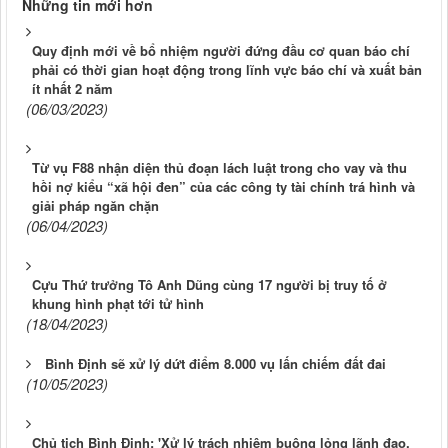
Những tin mới hơn
Quy định mới về bổ nhiệm người đứng đầu cơ quan báo chí
phải có thời gian hoạt động trong lĩnh vực báo chí và xuất bản
ít nhất 2 năm
(06/03/2023)
Từ vụ F88 nhận diện thủ đoạn lách luật trong cho vay và thu
hồi nợ kiểu “xã hội đen” của các công ty tài chính trá hình và
giải pháp ngăn chặn
(06/04/2023)
Cựu Thứ trưởng Tô Anh Dũng cùng 17 người bị truy tố ở
khung hình phạt tới tử hình
(18/04/2023)
Bình Định sẽ xử lý dứt điểm 8.000 vụ lấn chiếm đất đai
(10/05/2023)
Chủ tịch Bình Định: 'Xử lý trách nhiệm buông lỏng lãnh đạo,