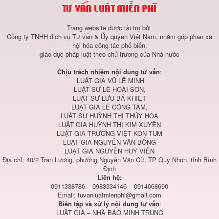
Trang website được tài trợ bởi
Công ty TNHH dịch vụ Tư vấn & Ủy quyền Việt Nam, nhằm góp phần xã
hội hóa công tác phổ biến,
giáo dục pháp luật theo chủ trương của Nhà nước
Chịu trách nhiệm nội dung tư vấn
:
LUẬT GIA VŨ LÊ MINH
LUẬT SƯ LÊ HOÀI SƠN,
LUẬT SƯ LƯU BÁ KHIẾT
LUẬT GIA LÊ CÔNG TÂM,
LUẬT SƯ HUỲNH THỊ THÚY HOA
LUẬT GIA HUỲNH THỊ KIM XUYÊN
LUẬT GIA TRƯƠNG VIỆT KON TUM
LUẬT GIA NGUYỄN VĂN BỔNG
LUẬT GIA NGUYỄN HUY VIỄN
Địa chỉ: 40/2 Trần Lương, phường Nguyễn Văn Cừ, TP Quy Nhơn, tỉnh Bình
Định
Liên hệ:
0911338786 – 0983334146 – 0914068690
Email:
tuvanluatmienphi@gmail.com
Biên tập và xử lý nội dung tư vấn
:
LUẬT GIA – NHÀ BÁO MINH TRUNG