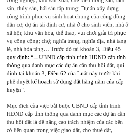
công nghiệp; khu sản xuất, chế biến nông sản, lâm
sản, thủy sản, hải sản tập trung
;
Dự án xây dựng
công trình phục vụ sinh hoạt chung của cộng đồng
dân cư; dự án tái định cư, nhà ở cho sinh viên, nhà ở
xã hội; khu văn hóa, thể thao, vui chơi giải trí phục
vụ công cộng; chợ; nghĩa trang, nghĩa địa, nhà tang
lễ, nhà hỏa táng
… Trước đó tại khoản 3, Đ
iều 45
quy định: “…UBND cấp tỉnh trình HĐND cấp tỉnh
thông qua danh mục các dự án cần thu hồi đất, qui
định tại khoản 3, Điều 62 của Luật này trước khi
phê duyệt kế hoạch sử dụng đất hàng năm của cấp
huyện”.
Mục đích của việc bắt buộc UBND cấp tỉnh trình
HĐND cấp tỉnh thông qua danh mục các dự án cần
thu hồi đất là để nâng cao trách nhiệm của các bên
có liên quan trong việc giao đất, cho thuê đất,