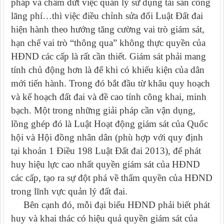
pháp và chấm dứt việc quản lý sử dụng tài sản công
lãng phí…thì việc điều chỉnh sửa đổi Luật Đất đai
hiện hành theo hướng tăng cường vai trò giám sát,
hạn chế vai trò “thông qua” không thực quyền của
HĐND các cấp là rất cần thiết. Giám sát phải
mang
tính chủ động hơn là để khi có khiếu kiện của dân
mới tiến hành. Trong đó bắt đầu từ khâu quy hoạch
và kế hoạch đất đai và đề cao tính công khai, minh
bạch.
Một trong những giải pháp cần vận dụng,
lồng ghép đó là
Luật Hoạt động giám sát của Quốc
hội và Hội đồng nhân dân (phù hợp với quy định
tại khoản 1 Điều 198 Luật Đất đai 2013), để phát
huy hiệu lực cao nhất quyền giám sát của HĐND
các cấp,
tạo ra sự đột phá về thẩm quyền của HĐND
trong lĩnh vực quản lý đất đai.
Bên cạnh đó, mỗi đại biểu HĐND phải biết phát
huy và khai thác có hiệu quả quyền giám sát của