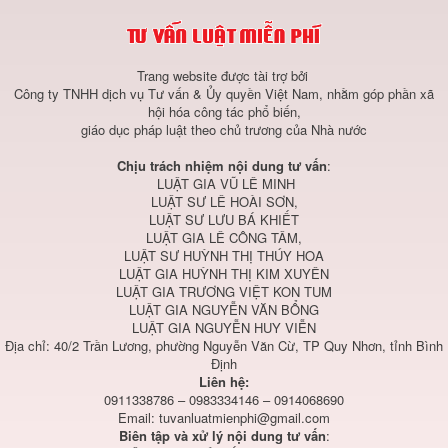
Trang website được tài trợ bởi
Công ty TNHH dịch vụ Tư vấn & Ủy quyền Việt Nam, nhằm góp phần xã
hội hóa công tác phổ biến,
giáo dục pháp luật theo chủ trương của Nhà nước
Chịu trách nhiệm nội dung tư vấn
:
LUẬT GIA VŨ LÊ MINH
LUẬT SƯ LÊ HOÀI SƠN,
LUẬT SƯ LƯU BÁ KHIẾT
LUẬT GIA LÊ CÔNG TÂM,
LUẬT SƯ HUỲNH THỊ THÚY HOA
LUẬT GIA HUỲNH THỊ KIM XUYÊN
LUẬT GIA TRƯƠNG VIỆT KON TUM
LUẬT GIA NGUYỄN VĂN BỔNG
LUẬT GIA NGUYỄN HUY VIỄN
Địa chỉ: 40/2 Trần Lương, phường Nguyễn Văn Cừ, TP Quy Nhơn, tỉnh Bình
Định
Liên hệ:
0911338786 – 0983334146 – 0914068690
Email:
tuvanluatmienphi@gmail.com
Biên tập và xử lý nội dung tư vấn
: