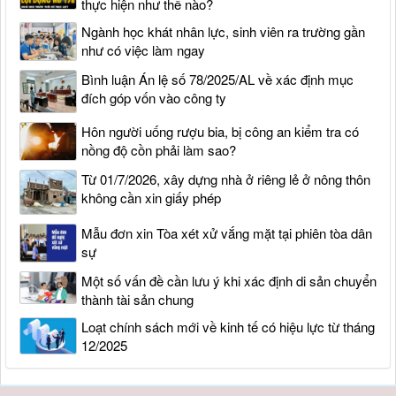
thực hiện như thế nào?
Ngành học khát nhân lực, sinh viên ra trường gần
như có việc làm ngay
Bình luận Án lệ số 78/2025/AL về xác định mục
đích góp vốn vào công ty
Hôn người uống rượu bia, bị công an kiểm tra có
nồng độ cồn phải làm sao?
Từ 01/7/2026, xây dựng nhà ở riêng lẻ ở nông thôn
không cần xin giấy phép
Mẫu đơn xin Tòa xét xử vắng mặt tại phiên tòa dân
sự
Một số vấn đề cần lưu ý khi xác định di sản chuyển
thành tài sản chung
Loạt chính sách mới về kinh tế có hiệu lực từ tháng
12/2025