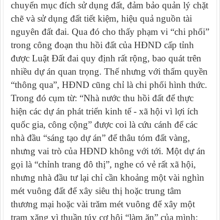
chuyển mục đích sử dụng đất, đảm bảo quản lý chặt
chẽ và sử dụng đất tiết kiệm, hiệu quả nguồn tài
nguyên đất đai.
Qua đó cho thấy phạm vi “chi phối”
trong công đoạn thu hồi đất của HĐND cấp tỉnh
được Luật Đất đai quy định rất rộng, bao quát trên
nhiều dự án quan trọng. Thế nhưng với thẩm quyền
“thông qua”, HĐND cũng chỉ là chi phối hình thức.
Trong đó cụm từ: “
Nhà nước
t
hu hồi đất để
thực
hiện các dự án
phát triển kinh tế - xã hội vì lợi ích
quốc gia, công cộng
” được coi là cứu cánh để các
nhà đầu “sáng tạo dự án” để thâu tóm đất vàng,
nhưng vai trò của HĐND không với tới.
Một dự án
gọi là “chỉnh trang đô thị”, nghe có vẻ rất xã hội,
nhưng nhà đầu tư lại chỉ cần khoảng một vài nghìn
mét vuông đất để xây siêu thị hoặc trung tâm
thương mại hoặc vài trăm mét vuông để xây một
trạm xăng vì thuần túy cơ hội “làm ăn” của mình;