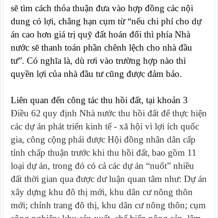
sẽ tìm cách thỏa thuận đưa vào hợp đồng các nội
dung có lợi, chẳng hạn cụm từ “nếu chi phí cho dự
án cao hơn giá trị quỹ đất hoán đổi thì phía Nhà
nước sẽ thanh toán phần chênh lệch cho nhà đầu
tư”. Có nghĩa là, dù rơi vào trường hợp nào thì
quyền lợi của nhà đầu tư cũng được đảm bảo.
Liên quan đến công tác thu hồi đất, tại khoản 3
Điều 62
quy định
Nhà nước
t
hu hồi đất để
thực hiện
các dự án
phát triển kinh tế - xã hội vì lợi ích quốc
gia, công cộng
phải được
Hội đồng nhân dân cấp
tỉnh chấp thuận
trước khi
thu hồi đất
,
bao gồm 11
loại dự án, trong đó có cả các dự án “nuốt” nhiều
đất thời gian qua được dư luận quan tâm như:
Dự án
xây dựng khu đô thị mới, khu dân cư nông thôn
mới; chỉnh trang đô thị, khu dân cư nông thôn; cụm