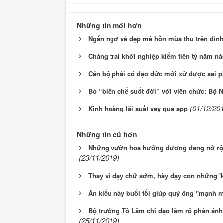
Những tin mới hơn
Ngẩn ngơ vẻ đẹp mê hồn mùa thu trên đỉnh
Chàng trai khởi nghiệp kiếm tiền tỷ năm nà
Cán bộ phải có đạo đức mới xử được sai 
Bỏ “biên chế suốt đời” với viên chức: Bộ N
(01/12/20
Kinh hoàng lãi suất vay qua app
Những tin cũ hơn
Những vườn hoa hướng dương đang nở rộ lạ
(23/11/2019)
Thay vì dạy chữ sớm, hãy dạy con những 'k
Ăn kiểu này buổi tối giúp quý ông "mạnh 
Bộ trưởng Tô Lâm chỉ đạo làm rõ phản ánh v
(25/11/2019)