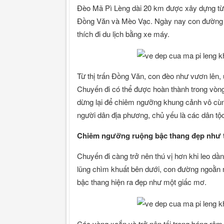
Đèo Mã Pì Lèng dài 20 km được xây dựng từ n
Đồng Văn và Mèo Vạc. Ngày nay con đường n
thích đi du lịch bằng xe máy.
Từ thị trấn Đồng Văn, con đèo như vươn lên,
Chuyến đi có thể được hoàn thành trong vòng
dừng lại để chiêm ngưỡng khung cảnh vô cùn
người dân địa phương, chủ yếu là các dân tộ
Chiêm ngưỡng ruộng bậc thang đẹp như 
Chuyến đi càng trở nên thú vị hơn khi leo d
lũng chìm khuất bên dưới, con đường ngoằn 
bậc thang hiện ra đẹp như một giấc mơ.
Các vòng xoắn và trở nên tối trong bóng râm 