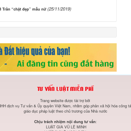
(25/11/2019)
B Trần “chặt đẹp” mẫu nữ
Trang website được tài trợ bởi
HH dịch vụ Tư vấn & Ủy quyền Việt Nam, nhằm góp phần xã hội hóa công tá
giáo dục pháp luật theo chủ trương của Nhà nước
Chịu trách nhiệm nội dung tư vấn
:
LUẬT GIA VŨ LÊ MINH