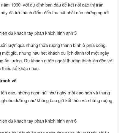
ăm 1960 với dự định ban đầu để kết nối các thị trấn
ày đã trở thành điểm đến thu hút nhất của những người
 uốn lượn qua những thửa ruộng thanh bình ở phía đông.
 một giờ, nhưng hầu hết khách du lịch dành tới một ngày
g ấn tượng. Du khách nước ngoài thường thích lên đèo với
c thiểu số khác nhau.
tranh vẽ
ần lên cao, những ngọn núi như ngày một cao hơn và thung
nghoèo dường như không bao giờ kết thúc và những ruộng
trước khi đột nhiên tràn ngập ánh sáng khi mặt trời chiếu