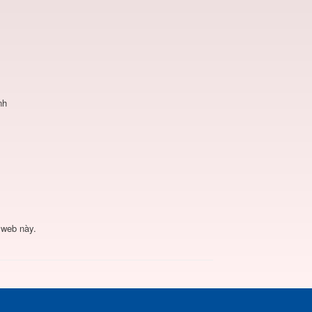
nh
 web này.