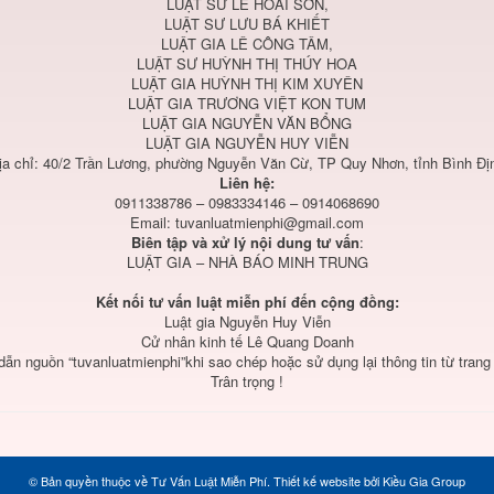
LUẬT SƯ LÊ HOÀI SƠN,
LUẬT SƯ LƯU BÁ KHIẾT
LUẬT GIA LÊ CÔNG TÂM,
LUẬT SƯ HUỲNH THỊ THÚY HOA
LUẬT GIA HUỲNH THỊ KIM XUYÊN
LUẬT GIA TRƯƠNG VIỆT KON TUM
LUẬT GIA NGUYỄN VĂN BỔNG
LUẬT GIA NGUYỄN HUY VIỄN
ịa chỉ: 40/2 Trần Lương, phường Nguyễn Văn Cừ, TP Quy Nhơn, tỉnh Bình Đị
Liên hệ:
0911338786 – 0983334146 – 0914068690
Email:
tuvanluatmienphi@gmail.com
Biên tập và xử lý nội dung tư vấn
:
LUẬT GIA – NHÀ BÁO MINH TRUNG
Kết nối tư vấn luật miễn phí đến cộng đồng:
Luật gia Nguyễn Huy Viễn
Cử nhân kinh tế Lê Quang Doanh
 dẫn nguồn “tuvanluatmienphi”khi sao chép hoặc sử dụng lại thông tin từ trang
Trân trọng !
© Bản quyền thuộc về
Tư Vấn Luật Miễn Phí
.
Thiết kế website
bởi
Kiều Gia Group