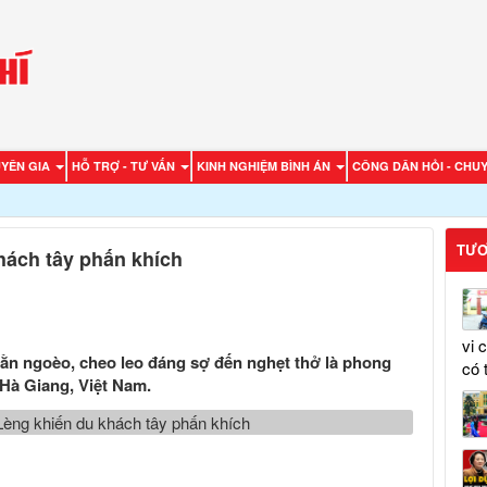
UYÊN GIA
HỖ TRỢ - TƯ VẤN
KINH NGHIỆM BÌNH ÁN
CÔNG DÂN HỎI - CHUY
TƯƠ
hách tây phấn khích
vi 
n ngoèo, cheo leo đáng sợ đến nghẹt thở là phong
có 
 Hà Giang, Việt Nam.