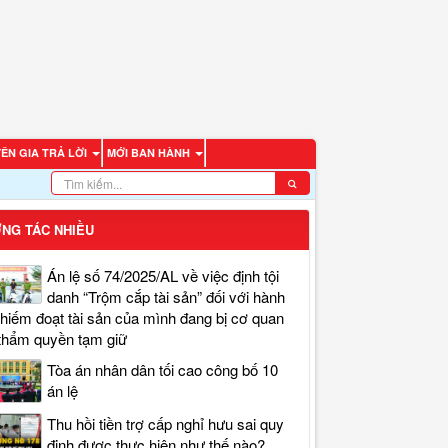
ÊN GIA TRẢ LỜI
MỚI BAN HÀNH
NG TÁC NHIỀU
Án lệ số 74/2025/AL về việc định tội
danh “Trộm cắp tài sản” đối với hành
chiếm đoạt tài sản của mình đang bị cơ quan
thẩm quyền tạm giữ
Tòa án nhân dân tối cao công bố 10
án lệ
Thu hồi tiền trợ cấp nghỉ hưu sai quy
định được thực hiện như thế nào?