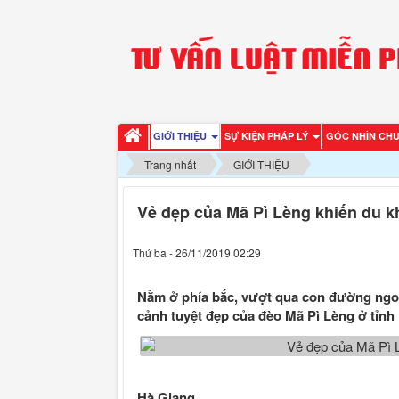
GIỚI THIỆU
SỰ KIỆN PHÁP LÝ
GÓC NHÌN CH
Trang nhất
GIỚI THIỆU
Vẻ đẹp của Mã Pì Lèng khiến du k
Thứ ba - 26/11/2019 02:29
Nằm ở phía bắc, vượt qua con đường ngoằ
cảnh tuyệt đẹp của đèo Mã Pì Lèng ở tỉnh
Hà Giang