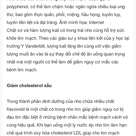
polyphenol, có thể làm chậm hoặc ngăn ngừa nhiều loại ung
thư, bao gồm thực quản, phổi, miệng, hầu họng, tuyến tụy,
tuyến tiền liệt và đại tràng. Ảnh minh họa: Internet
Chất xơ và hàm lượng kali có trong trái nho cũng hỗ trợ sức
khỏe tim mạch. Theo các giáo sư y khoa liên kết của y học tại
trường Y Vanderbilt, lượng kali tăng lên cùng với việc giảm
lượng muối ăn vào là sự thay đổi chế độ ăn uống quan trọng
nhất mà một người có thể làm để giảm nguy cơ mắc các
bệnh tim mạch.
Giảm cholesterol xấu
Trong thành phần dinh dưỡng của nho chứa nhiều chất
flavonoid là một chất có trong nho tím giúp giảm nguy cơ bị
đau tim đặc biệt ở những bệnh nhân mắc bệnh mạch vành vô
cùng hiệu quả. Khi bạn uống một ly nước ép nho tím làm hạn
chế quá trình oxy hóa cholesterol LDL giúp cho tim mạch