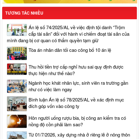
TƯƠNG TÁC NHIỀU
Án lệ số 74/2025/AL về việc định tội danh “Trộm
cắp tài sản” đối với hành vi chiếm đoạt tài sản của
mình đang bị cơ quan có thẩm quyền tạm giữ
Tòa án nhân dân tối cao công bố 10 án lệ
Thu hồi tiền trợ cấp nghỉ hưu sai quy định được
thực hiện như thế nào?
Ngành học khát nhân lực, sinh viên ra trường gần
như có việc làm ngay
Bình luận Án lệ số 78/2025/AL về xác định mục
đích góp vốn vào công ty
Hôn người uống rượu bia, bị công an kiểm tra có
nồng độ cồn phải làm sao?
Từ 01/7/2026, xây dựng nhà ở riêng lẻ ở nông thôn