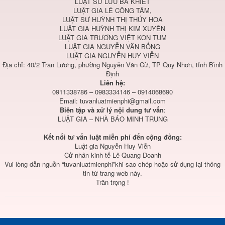
LUẬT SƯ LƯU BÁ KHIẾT
LUẬT GIA LÊ CÔNG TÂM,
LUẬT SƯ HUỲNH THỊ THÚY HOA
LUẬT GIA HUỲNH THỊ KIM XUYÊN
LUẬT GIA TRƯƠNG VIỆT KON TUM
LUẬT GIA NGUYỄN VĂN BỔNG
LUẬT GIA NGUYỄN HUY VIỄN
Địa chỉ: 40/2 Trần Lương, phường Nguyễn Văn Cừ, TP Quy Nhơn, tỉnh Bình
Định
Liên hệ:
0911338786 – 0983334146 – 0914068690
Email:
tuvanluatmienphi@gmail.com
Biên tập và xử lý nội dung tư vấn
:
LUẬT GIA – NHÀ BÁO MINH TRUNG
Kết nối tư vấn luật miễn phí đến cộng đồng:
Luật gia Nguyễn Huy Viễn
Cử nhân kinh tế Lê Quang Doanh
Vui lòng dẫn nguồn “tuvanluatmienphi”khi sao chép hoặc sử dụng lại thông
tin từ trang web này.
Trân trọng !