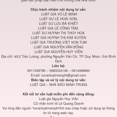
Chịu trách nhiệm nội dung tư vấn
:
LUẬT GIA VŨ LÊ MINH
LUẬT SƯ LÊ HOÀI SƠN,
LUẬT SƯ LƯU BÁ KHIẾT
LUẬT GIA LÊ CÔNG TÂM,
LUẬT SƯ HUỲNH THỊ THÚY HOA
LUẬT GIA HUỲNH THỊ KIM XUYÊN
LUẬT GIA TRƯƠNG VIỆT KON TUM
LUẬT GIA NGUYỄN VĂN BỔNG
LUẬT GIA NGUYỄN HUY VIỄN
Địa chỉ: 40/2 Trần Lương, phường Nguyễn Văn Cừ, TP Quy Nhơn, tỉnh Bình
Định
Liên hệ:
0911338786 – 0983334146 – 0914068690
Email:
tuvanluatmienphi@gmail.com
Biên tập và xử lý nội dung tư vấn
:
LUẬT GIA – NHÀ BÁO MINH TRUNG
Kết nối tư vấn luật miễn phí đến cộng đồng:
Luật gia Nguyễn Huy Viễn
Cử nhân kinh tế Lê Quang Doanh
Vui lòng dẫn nguồn “tuvanluatmienphi”khi sao chép hoặc sử dụng lại thông
tin từ trang web này.