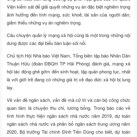
Viện kiểm sát để giải quyết những vụ án đặc biệt nghiêm trọng
ảnh hưởng đến tính mạng, sức khoẻ, tài sản của người dân;
giảm thiểu những vụ án nghiêm trọng.
Câu chuyện quản lý mạng xã hội cũng là một trong những nội
dung được các đại biểu bàn luận sôi nổi.
Chủ tịch Hội Nhà báo Việt Nam, Tổng biên tập báo Nhân Dân
Thuận Hữu (đoàn ĐBQH TP Hải Phòng) đánh giá, mạng xã
hội tác động ghê gớm đến sinh hoạt, tập quán phong tục, nhất
là với giới trẻ đang có những giá trị về đạo đức xã hội bị lung
lay.
Về vấn đề ngân sách, vấn đề mà cử tri và cán bộ công chức
quan tâm là chuyện thu chi, lương bổng. Trong báo cáo về
tình hình thực hiện ngân sách nhà nước năm 2019, dự toán
ngân sách nhà nước và phân bổ ngân sách trung ương năm
2020, Bộ trưởng Tài chính Đinh Tiến Dũng cho biết, dự toán