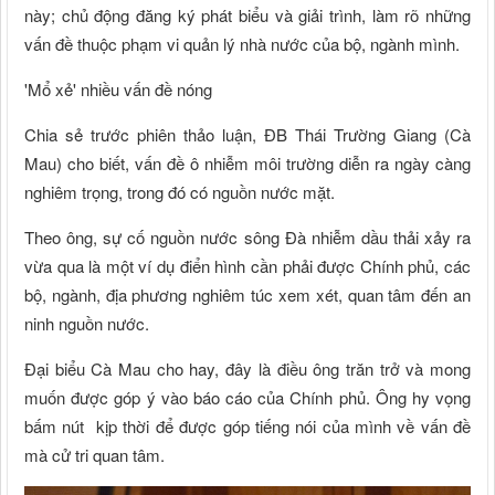
này; chủ động đăng ký phát biểu và giải trình, làm rõ những
vấn đề thuộc phạm vi quản lý nhà nước của bộ, ngành mình.
'Mổ xẻ' nhiều vấn đề nóng
Chia sẻ trước phiên thảo luận, ĐB Thái Trường Giang (Cà
Mau) cho biết, vấn đề ô nhiễm môi trường diễn ra ngày càng
nghiêm trọng, trong đó có nguồn nước mặt.
Theo ông, sự cố nguồn nước sông Đà nhiễm dầu thải xảy ra
vừa qua là một ví dụ điển hình cần phải được Chính phủ, các
bộ, ngành, địa phương nghiêm túc xem xét, quan tâm đến an
ninh nguồn nước.
Đại biểu Cà Mau cho hay, đây là điều ông trăn trở và mong
muốn được góp ý vào báo cáo của Chính phủ. Ông hy vọng
bấm nút kịp thời để được góp tiếng nói của mình về vấn đề
mà cử tri quan tâm.