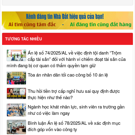
TƯƠNG TÁC NHIỀU
Án lệ số 74/2025/AL về việc định tội danh “Trộm
cắp tài sản” đối với hành vi chiếm đoạt tài sản của
mình đang bị cơ quan có thẩm quyền tạm giữ
Tòa án nhân dân tối cao công bố 10 án lệ
Thu hồi tiền trợ cấp nghỉ hưu sai quy định được
thực hiện như thế nào?
Ngành học khát nhân lực, sinh viên ra trường gần
như có việc làm ngay
Bình luận Án lệ số 78/2025/AL về xác định mục
đích góp vốn vào công ty