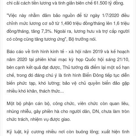
chi cải cách tiền lương và tinh giản biên chế 61.500 tỷ đồng.
"Việc này nhằm đảm bảo nguồn để từ ngày 1/7/2020 điều
chỉnh mức lương cơ sở từ 1,490 triệu đồng/tháng lên 1,6 triệu
đồng/tháng, tăng 7,3%. Ngoài ra, lương hưu và trợ cấp người
có công cũng tăng tương ứng", Bộ trưởng nói.
Báo cáo về tình hình kinh tế - xã hội năm 2019 và kế hoạch
năm 2020 tại phiên khai mạc kỳ họp Quốc hội sáng 21/10,
bên cạnh kết quả đạt được, Thủ tướng đã điểm lại một số hạn
chế, trong đó đáng chú ý là tình hình Biển Đông tiếp tục diễn
biến phức tạp, khó lường; bảo vệ chủ quyền biển đảo gặp
nhiều khó khăn, thách thức...
Một bộ phận cán bộ, công chức, viên chức còn quan liêu,
nhũng nhiễu, gây phiền hà cho người dân, DN, chưa làm tròn
chức trách, nhiệm vụ được giao.
Kỷ luật, kỷ cương nhiều nơi còn buông lỏng; xuất hiện tình