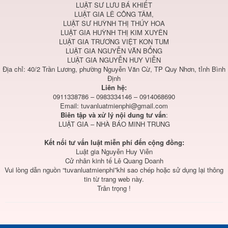
LUẬT SƯ LƯU BÁ KHIẾT
LUẬT GIA LÊ CÔNG TÂM,
LUẬT SƯ HUỲNH THỊ THÚY HOA
LUẬT GIA HUỲNH THỊ KIM XUYÊN
LUẬT GIA TRƯƠNG VIỆT KON TUM
LUẬT GIA NGUYỄN VĂN BỔNG
LUẬT GIA NGUYỄN HUY VIỄN
Địa chỉ: 40/2 Trần Lương, phường Nguyễn Văn Cừ, TP Quy Nhơn, tỉnh Bình
Định
Liên hệ:
0911338786 – 0983334146 – 0914068690
Email:
tuvanluatmienphi@gmail.com
Biên tập và xử lý nội dung tư vấn
:
LUẬT GIA – NHÀ BÁO MINH TRUNG
Kết nối tư vấn luật miễn phí đến cộng đồng:
Luật gia Nguyễn Huy Viễn
Cử nhân kinh tế Lê Quang Doanh
Vui lòng dẫn nguồn “tuvanluatmienphi”khi sao chép hoặc sử dụng lại thông
tin từ trang web này.
Trân trọng !