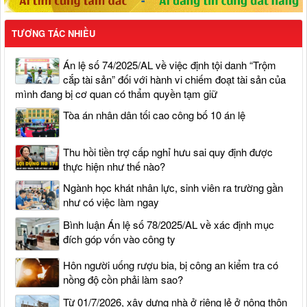
TƯƠNG TÁC NHIỀU
Án lệ số 74/2025/AL về việc định tội danh “Trộm
cắp tài sản” đối với hành vi chiếm đoạt tài sản của
mình đang bị cơ quan có thẩm quyền tạm giữ
Tòa án nhân dân tối cao công bố 10 án lệ
Thu hồi tiền trợ cấp nghỉ hưu sai quy định được
thực hiện như thế nào?
Ngành học khát nhân lực, sinh viên ra trường gần
như có việc làm ngay
Bình luận Án lệ số 78/2025/AL về xác định mục
đích góp vốn vào công ty
Hôn người uống rượu bia, bị công an kiểm tra có
nồng độ cồn phải làm sao?
Từ 01/7/2026, xây dựng nhà ở riêng lẻ ở nông thôn