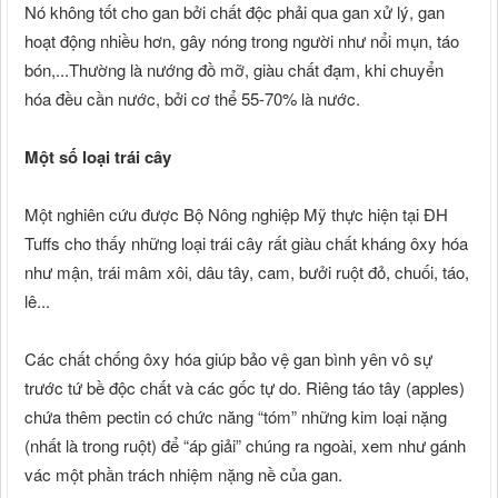
Nó không tốt cho gan bởi chất độc phải qua gan xử lý, gan
hoạt động nhiều hơn, gây nóng trong người như nổi mụn, táo
bón,...Thường là nướng đồ mỡ, giàu chất đạm, khi chuyển
hóa đều cần nước, bởi cơ thể 55-70% là nước.
Một số loại trái cây
Một nghiên cứu được Bộ Nông nghiệp Mỹ thực hiện tại ĐH
Tuffs cho thấy những loại trái cây rất giàu chất kháng ôxy hóa
như mận, trái mâm xôi, dâu tây, cam, bưởi ruột đỏ, chuối, táo,
lê...
Các chất chống ôxy hóa giúp bảo vệ gan bình yên vô sự
trước tứ bề độc chất và các gốc tự do. Riêng táo tây (apples)
chứa thêm pectin có chức năng “tóm” những kim loại nặng
(nhất là trong ruột) để “áp giải” chúng ra ngoài, xem như gánh
vác một phần trách nhiệm nặng nề của gan.