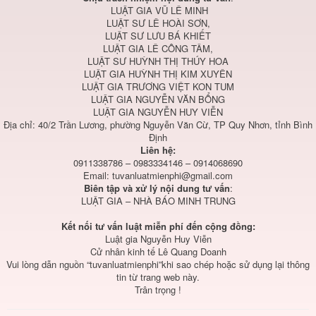
LUẬT GIA VŨ LÊ MINH
LUẬT SƯ LÊ HOÀI SƠN,
LUẬT SƯ LƯU BÁ KHIẾT
LUẬT GIA LÊ CÔNG TÂM,
LUẬT SƯ HUỲNH THỊ THÚY HOA
LUẬT GIA HUỲNH THỊ KIM XUYÊN
LUẬT GIA TRƯƠNG VIỆT KON TUM
LUẬT GIA NGUYỄN VĂN BỔNG
LUẬT GIA NGUYỄN HUY VIỄN
Địa chỉ: 40/2 Trần Lương, phường Nguyễn Văn Cừ, TP Quy Nhơn, tỉnh Bình
Định
Liên hệ:
0911338786 – 0983334146 – 0914068690
Email:
tuvanluatmienphi@gmail.com
Biên tập và xử lý nội dung tư vấn
:
LUẬT GIA – NHÀ BÁO MINH TRUNG
Kết nối tư vấn luật miễn phí đến cộng đồng:
Luật gia Nguyễn Huy Viễn
Cử nhân kinh tế Lê Quang Doanh
Vui lòng dẫn nguồn “tuvanluatmienphi”khi sao chép hoặc sử dụng lại thông
tin từ trang web này.
Trân trọng !