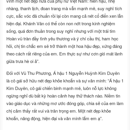
vinh một nét đẹp nữa của phụ nữ Việt Nam: hiền hậu, nhẹ
nhàng, thanh lịch, đoan trang mà vẫn mạnh mẽ, suy nghĩ tích
cực, sắc vóc đã chuẩn rồi lại còn mang cả nét cổ điển xen lẫn
hiện đại. Khánh Vân có thể còn non nớt trong kinh nghiệm
sống, quá đơn thuần trong suy nghĩ nhưng với một trái tim
Hoàn vũ tràn đầy tình yêu thương và ý chí cầu thị, ham học
hỏi, chị tin chắc em sẽ trở thành một hoa hậu đẹp, xứng đáng
theo cách rất riêng của em. Em thực sự như cơn gió mát lành
giữa trưa hè oi ả”.
Đối với Vũ Thu Phương, Á hậu 1 Nguyễn Huỳnh Kim Duyên
là cô gái sở hữu nét đẹp khỏe khoắn và sự văn minh: “Á hậu 1
Kim Duyên, cô gái chiến binh mạnh mẽ, luôn nỗ lực không
ngừng nghỉ dù bất kỳ hoàn cảnh hay thử thách nào. Niềm tin
vào giáo dục và những mơ ước đóng góp, chia sẻ của em làm
chị cảm thấy rất vui và trân trọng em. Một nét đẹp khỏe
khoắn, năng động, hiện đại và văn minh lắm em ạ”.