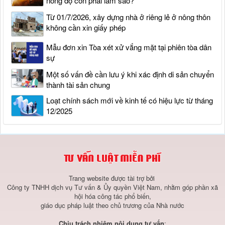
nồng độ cồn phải làm sao?
Từ 01/7/2026, xây dựng nhà ở riêng lẻ ở nông thôn
không cần xin giấy phép
Mẫu đơn xin Tòa xét xử vắng mặt tại phiên tòa dân
sự
Một số vấn đề cần lưu ý khi xác định di sản chuyển
thành tài sản chung
Loạt chính sách mới về kinh tế có hiệu lực từ tháng
12/2025
Trang website được tài trợ bởi
Công ty TNHH dịch vụ Tư vấn & Ủy quyền Việt Nam, nhằm góp phần xã
hội hóa công tác phổ biến,
giáo dục pháp luật theo chủ trương của Nhà nước
Chịu trách nhiệm nội dung tư vấn
: