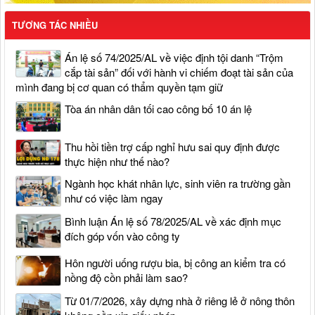
TƯƠNG TÁC NHIỀU
Án lệ số 74/2025/AL về việc định tội danh “Trộm
cắp tài sản” đối với hành vi chiếm đoạt tài sản của
mình đang bị cơ quan có thẩm quyền tạm giữ
Tòa án nhân dân tối cao công bố 10 án lệ
Thu hồi tiền trợ cấp nghỉ hưu sai quy định được
thực hiện như thế nào?
Ngành học khát nhân lực, sinh viên ra trường gần
như có việc làm ngay
Bình luận Án lệ số 78/2025/AL về xác định mục
đích góp vốn vào công ty
Hôn người uống rượu bia, bị công an kiểm tra có
nồng độ cồn phải làm sao?
Từ 01/7/2026, xây dựng nhà ở riêng lẻ ở nông thôn