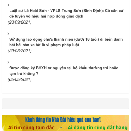
Luật sư Lê Hoài Sơn - VPLS Trung Sơn (Bình Định): Có căn cứ
để tuyên vô hiệu hai hợp đồng giao dịch
(23/09/2021)
Sử dụng lao động chưa thành niên (dưới 18 tuổi) đi biển đánh
bắt hải sản xa bờ là vi phạm pháp luật
(29/08/2021)
Được đăng ký BHXH tự nguyện tại hộ khẩu thường trú hoặc
tạm trú không ?
(05/05/2021)