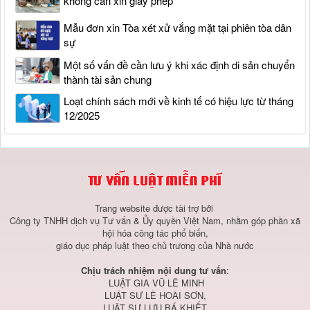
không cần xin giấy phép
Mẫu đơn xin Tòa xét xử vắng mặt tại phiên tòa dân
sự
Một số vấn đề cần lưu ý khi xác định di sản chuyển
thành tài sản chung
Loạt chính sách mới về kinh tế có hiệu lực từ tháng
12/2025
Trang website được tài trợ bởi
Công ty TNHH dịch vụ Tư vấn & Ủy quyền Việt Nam, nhằm góp phần xã
hội hóa công tác phổ biến,
giáo dục pháp luật theo chủ trương của Nhà nước
Chịu trách nhiệm nội dung tư vấn
:
LUẬT GIA VŨ LÊ MINH
LUẬT SƯ LÊ HOÀI SƠN,
LUẬT SƯ LƯU BÁ KHIẾT