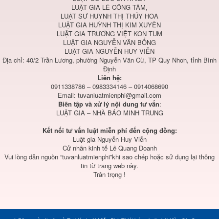
LUẬT GIA LÊ CÔNG TÂM,
LUẬT SƯ HUỲNH THỊ THÚY HOA
LUẬT GIA HUỲNH THỊ KIM XUYÊN
LUẬT GIA TRƯƠNG VIỆT KON TUM
LUẬT GIA NGUYỄN VĂN BỔNG
LUẬT GIA NGUYỄN HUY VIỄN
Địa chỉ: 40/2 Trần Lương, phường Nguyễn Văn Cừ, TP Quy Nhơn, tỉnh Bình
Định
Liên hệ:
0911338786 – 0983334146 – 0914068690
Email:
tuvanluatmienphi@gmail.com
Biên tập và xử lý nội dung tư vấn
:
LUẬT GIA – NHÀ BÁO MINH TRUNG
Kết nối tư vấn luật miễn phí đến cộng đồng:
Luật gia Nguyễn Huy Viễn
Cử nhân kinh tế Lê Quang Doanh
Vui lòng dẫn nguồn “tuvanluatmienphi”khi sao chép hoặc sử dụng lại thông
tin từ trang web này.
Trân trọng !