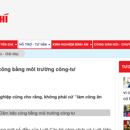
UYÊN GIA
HỖ TRỢ - TƯ VẤN
KINH NGHIỆM BÌNH ÁN
CÔNG DÂN HỎI - CHUY
c - Giải đáp
TƯƠ
 công bằng môi trường công-tư
vi 
nghiệp cũng cho rằng, không phải cứ “làm công ăn
có 
sung một số điều của Luật Cán bộ công chức và Luật Viên