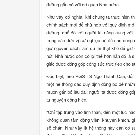
đường gắn bó với cơ quan Nhà nước.
Như vậy có nghĩa, khi chúng ta thực hiện 
chính sách mới để phù hợp với quy định mới 
dưỡng, chế độ với người tài năng cùng với
trong các đơn vị sự nghiệp có đủ các công 
giữ nguyên cách làm cũ thì thật khó để giữ 
hút, Nhà nước còn có lợi thế hơn hẳn đó là 
giác được đóng góp công sức trực tiếp cho s
Đặc biệt, theo PGS TS Ngô Thành Can, đối v
một hệ thống các quy định đồng bộ để nhữ
muốn gắn bó lâu dài; người ta được đóng góp
tự nguyện cống hiến.
“Chỉ tập trung vào tinh thần, đến một lúc nà
không quan tâm động viên, khuyến khích, g
sẽ chán. Như vậy là hệ thống này cần có s