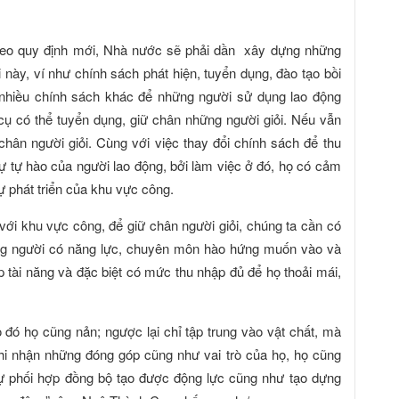
theo quy định mới, Nhà nước sẽ phải dần xây dựng những
này, ví như chính sách phát hiện, tuyển dụng, đào tạo bồi
 nhiều chính sách khác để những người sử dụng lao động
cụ có thể tuyển dụng, giữ chân những người giỏi. Nếu vẫn
chân người giỏi. Cùng với việc thay đổi chính sách để thu
sự tự hào của người lao động, bởi làm việc ở đó, họ có cảm
ự phát triển của khu vực công.
ới khu vực công, để giữ chân người giỏi, chúng ta cần có
ng người có năng lực, chuyên môn hào hứng muốn vào và
 tài năng và đặc biệt có mức thu nhập đủ để họ thoải mái,
o đó họ cũng nản; ngược lại chỉ tập trung vào vật chất, mà
hi nhận những đóng góp cũng như vai trò của họ, họ cũng
ự phối hợp đồng bộ tạo được động lực cũng như tạo dựng