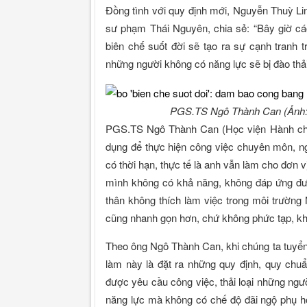
Đồng tình với quy định mới, Nguyễn Thuỳ Li
sư phạm Thái Nguyên, chia sẻ: “Bây giờ cá
biên chế suốt đời sẽ tạo ra sự cạnh tranh t
những người không có năng lực sẽ bị đào thải
PGS.TS Ngô Thành Can (Ảnh:
PGS.TS Ngô Thành Can (Học viện Hành chín
dụng để thực hiện công việc chuyên môn, ng
có thời hạn, thực tế là anh vẫn làm cho đơn v
mình không có khả năng, không đáp ứng đư
thân không thích làm việc trong môi trường 
cũng nhanh gọn hơn, chứ không phức tạp, k
Theo ông Ngô Thành Can, khi chúng ta tuyển
làm này là đặt ra những quy định, quy ch
được yêu cầu công việc, thải loại những ngư
năng lực mà không có chế độ đãi ngộ phụ h