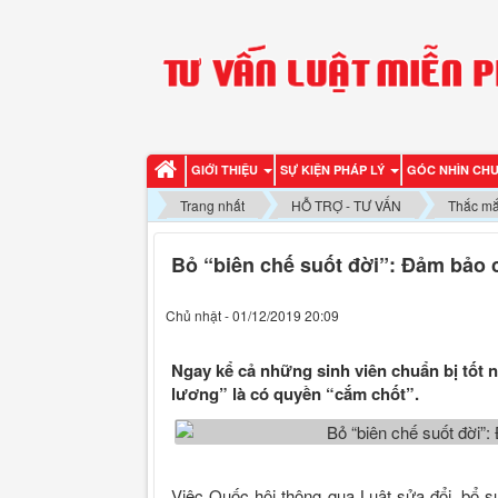
GIỚI THIỆU
SỰ KIỆN PHÁP LÝ
GÓC NHÌN CH
Trang nhất
HỖ TRỢ - TƯ VẤN
Thắc mắ
Bỏ “biên chế suốt đời”: Đảm bảo
Chủ nhật - 01/12/2019 20:09
Ngay kể cả những sinh viên chuẩn bị tốt 
lương” là có quyền “cắm chốt”.
Việc Quốc hội thông qua Luật sửa đổi, bổ 