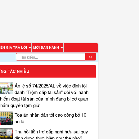
ÊN GIA TRẢ LỜI
MỚI BAN HÀNH
NG TÁC NHIỀU
Án lệ số 74/2025/AL về việc định tội
danh “Trộm cắp tài sản” đối với hành
chiếm đoạt tài sản của mình đang bị cơ quan
thẩm quyền tạm giữ
Tòa án nhân dân tối cao công bố 10
án lệ
Thu hồi tiền trợ cấp nghỉ hưu sai quy
định được thực hiện như thế nào?