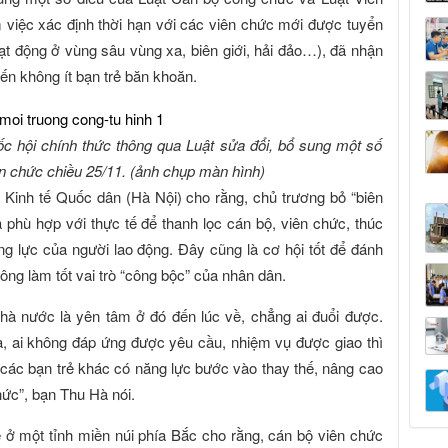
 việc xác định thời hạn với các viên chức mới được tuyển
oạt động ở vùng sâu vùng xa, biên giới, hải đảo…), đã nhận
iến không ít bạn trẻ băn khoăn.
ốc hội chính thức thông qua Luật sửa đổi, bổ sung một số
n chức chiều 25/11. (ảnh chụp màn hình)
Kinh tế Quốc dân (Hà Nội) cho rằng, chủ trương bỏ “biên
 phù hợp với thực tế để thanh lọc cán bộ, viên chức, thúc
ăng lực của người lao động. Đây cũng là cơ hội tốt để đánh
hông làm tốt vai trò “công bộc” của nhân dân.
à nước là yên tâm ở đó đến lúc về, chẳng ai đuổi được.
, ai không đáp ứng được yêu cầu, nhiệm vụ được giao thì
ể các bạn trẻ khác có năng lực bước vào thay thế, nâng cao
hức”, bạn Thu Hà nói.
 ở một tỉnh miền núi phía Bắc cho rằng, cán bộ viên chức