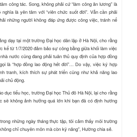
tâm công tác. Song, không phải cứ “làm công ăn lương” là
 nghĩa là yên tâm với “viên chức suốt đời”. Vẫn cần phải
thải những người không đáp ứng được công việc, tránh nể
ảng dạy tại một trường Đại học dân lập ở Hà Nội, cho rằng
hức kể từ 1/7/2020 đảm bảo sự công bằng giữa khối làm việc
i nhà nước cũng đang phải tuân thủ quy định của hợp đồng
 gọi là “hợp đồng lao động hết đời”… Do vậy, việc ký hợp
h tranh, kích thích sự phát triển cũng như khả năng lao
hải chủ động.
dục tiểu học, trường Đại học Thủ đô Hà Nội, lại cho rằng
hức sẽ không ảnh hưởng quá lớn khi bạn đã có định hướng
m trong những ngày tháng thực tập, tôi cảm thấy môi trường
t, không chỉ chuyên môn mà còn kỹ năng”, Hường chia sẻ.