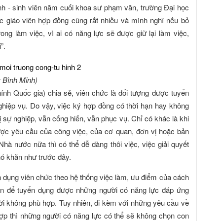
nh - sinh viên năm cuối khoa sư phạm văn, trường Đại học
c giáo viên hợp đồng cũng rất nhiều và mình nghĩ nếu bỏ
rong làm việc, vì ai có năng lực sẽ được giữ lại làm việc,
”.
 Bình Minh)
h Quốc gia) chia sẻ, viên chức là đối tượng được tuyển
hiệp vụ. Do vậy, việc ký hợp đồng có thời hạn hay không
ị sự nghiệp, vẫn cống hiến, vẫn phục vụ. Chỉ có khác là khi
ợc yêu cầu của công việc, của cơ quan, đơn vị hoặc bản
Nhà nước nữa thì có thể dễ dàng thôi việc, việc giải quyết
hó khăn như trước đây.
 dụng viên chức theo hệ thống việc làm, ưu điểm của cách
uẩn để tuyển dụng được những người có năng lực đáp ứng
ời không phù hợp. Tuy nhiên, đi kèm với những yêu cầu về
ợp thì những người có năng lực có thể sẽ không chọn con