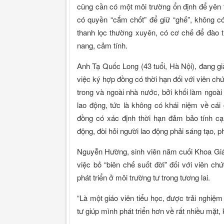
cũng cần có một môi trường ổn định để yên 
có quyền “cắm chốt” để giữ “ghế”, không có
thanh lọc thường xuyên, có cơ chế để đào 
nang, cảm tính.
Anh Tạ Quốc Long (43 tuổi, Hà Nội), đang gi
việc ký hợp đồng có thời hạn đối với viên c
trong và ngoài nhà nước, bởi khối làm ngoà
lao động, tức là không có khái niệm về cái
đồng có xác định thời hạn đảm bảo tính cạn
động, đòi hỏi người lao động phải sáng tạo, p
Nguyễn Hường, sinh viên năm cuối Khoa Giáo 
việc bỏ “biên chế suốt đời” đối với viên c
phát triển ở môi trường tư trong tương lai.
“Là một giáo viên tiểu học, được trải nghiệ
tư giúp mình phát triển hơn về rất nhiều mặ