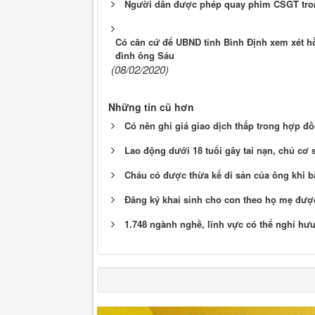
Người dân được phép quay phim CSGT tro
Có căn cứ để UBND tỉnh Bình Định xem xét h
đình ông Sáu
(08/02/2020)
Những tin cũ hơn
Có nên ghi giá giao dịch thấp trong hợp 
Lao động dưới 18 tuổi gây tai nạn, chủ cơ
Cháu có được thừa kế di sản của ông khi 
Đăng ký khai sinh cho con theo họ mẹ đư
1.748 ngành nghề, lĩnh vực có thể nghỉ hưu