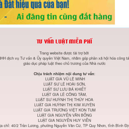
Trang website được tài trợ bởi
HH dịch vụ Tư vấn & Ủy quyền Việt Nam, nhằm góp phần xã hội hóa công tá
giáo dục pháp luật theo chủ trương của Nhà nước
Chịu trách nhiệm nội dung tư vấn
:
LUẬT GIA VŨ LÊ MINH
LUẬT SƯ LÊ HOÀI SƠN,
LUẬT SƯ LƯU BÁ KHIẾT
LUẬT GIA LÊ CÔNG TÂM,
LUẬT SƯ HUỲNH THỊ THÚY HOA
LUẬT GIA HUỲNH THỊ KIM XUYÊN
LUẬT GIA TRƯƠNG VIỆT KON TUM
LUẬT GIA NGUYỄN VĂN BỔNG
LUẬT GIA NGUYỄN HUY VIỄN
ịa chỉ: 40/2 Trần Lương, phường Nguyễn Văn Cừ, TP Quy Nhơn, tỉnh Bình Đị