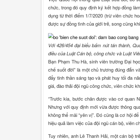
chức, trong đó quy định ký kết hợp đồng làm
dụng từ thời điểm 1/7/2020 (trừ viên chức h
được sự đồng tình của giới trẻ, song cũng kh
Với 426/454 đại biểu bấm nút tán thành, Qu
điều của Luật Cán bộ, công chức và Luật Viê
Bạn Phạm Thu Hà, sinh viên trường Đại học 
chế suốt đời” là một chủ trương đúng đắn và
đẩy tinh thần sáng tạo và phát huy tối đa n
giá, đào thải đội ngũ công chức, viên chức k
“Trước kia, bước chân được vào cơ quan Nh
Nhưng với quy định mới vừa được thông qua
không thể mãi “yên vị”. Đó cũng là cơ hội đ
hiệu quả làm việc của đội ngũ cán bộ, viên c
Tuy nhiên, anh Lê Thanh Hải, một cán bộ trẻ