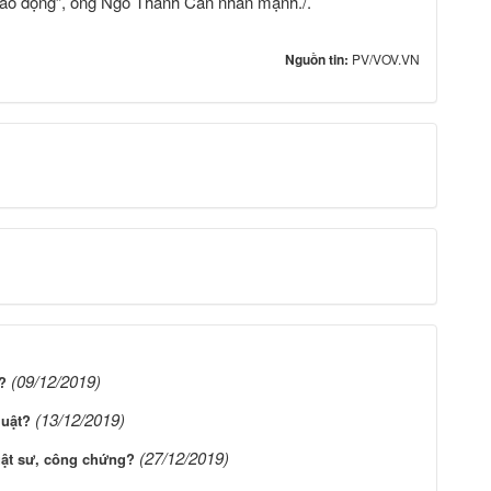
 lao động”, ông Ngô Thành Can nhấn mạnh./.
Nguồn tin:
PV/VOV.VN
(09/12/2019)
?
(13/12/2019)
luật?
(27/12/2019)
uật sư, công chứng?