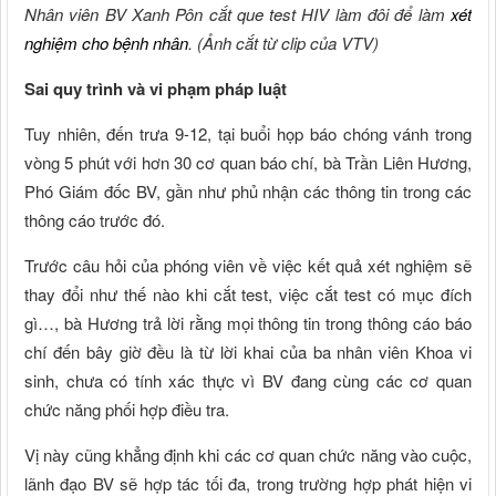
Nhân viên BV Xanh Pôn cắt que test HIV làm đôi để làm
xét
nghiệm cho bệnh nhân
. (Ảnh cắt từ clip của VTV)
Sai quy trình và vi phạm pháp luật
Tuy nhiên, đến trưa 9-12, tại buổi họp báo chóng vánh trong
vòng 5 phút với hơn 30 cơ quan báo chí, bà Trần Liên Hương,
Phó Giám đốc BV, gần như phủ nhận các thông tin trong các
thông cáo trước đó.
Trước câu hỏi của phóng viên về việc kết quả xét nghiệm sẽ
thay đổi như thế nào khi cắt test, việc cắt test có mục đích
gì…, bà Hương trả lời rằng mọi thông tin trong thông cáo báo
chí đến bây giờ đều là từ lời khai của ba nhân viên Khoa vi
sinh, chưa có tính xác thực vì BV đang cùng các cơ quan
chức năng phối hợp điều tra.
Vị này cũng khẳng định khi các cơ quan chức năng vào cuộc,
lãnh đạo BV sẽ hợp tác tối đa, trong trường hợp phát hiện vi