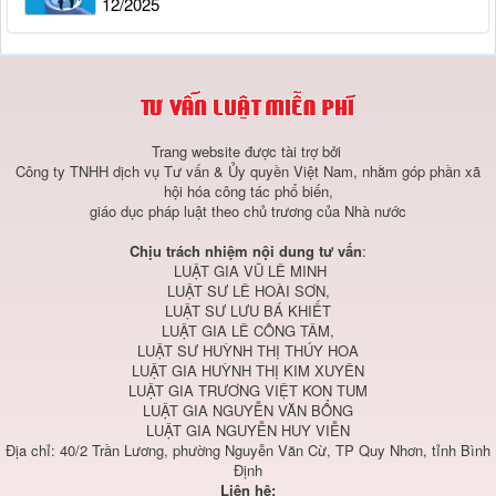
12/2025
Trang website được tài trợ bởi
Công ty TNHH dịch vụ Tư vấn & Ủy quyền Việt Nam, nhằm góp phần xã
hội hóa công tác phổ biến,
giáo dục pháp luật theo chủ trương của Nhà nước
Chịu trách nhiệm nội dung tư vấn
:
LUẬT GIA VŨ LÊ MINH
LUẬT SƯ LÊ HOÀI SƠN,
LUẬT SƯ LƯU BÁ KHIẾT
LUẬT GIA LÊ CÔNG TÂM,
LUẬT SƯ HUỲNH THỊ THÚY HOA
LUẬT GIA HUỲNH THỊ KIM XUYÊN
LUẬT GIA TRƯƠNG VIỆT KON TUM
LUẬT GIA NGUYỄN VĂN BỔNG
LUẬT GIA NGUYỄN HUY VIỄN
Địa chỉ: 40/2 Trần Lương, phường Nguyễn Văn Cừ, TP Quy Nhơn, tỉnh Bình
Định
Liên hệ: