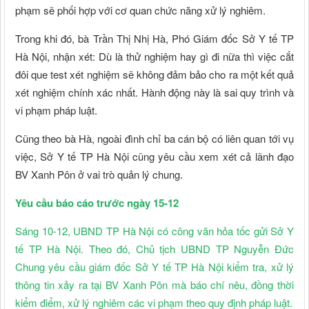
phạm sẽ phối hợp với cơ quan chức năng xử lý nghiêm.
Trong khi đó, bà Trần Thị Nhị Hà, Phó Giám đốc Sở Y tế TP
Hà Nội, nhận xét: Dù là thử nghiệm hay gì đi nữa thì việc cắt
đôi que test xét nghiệm sẽ không đảm bảo cho ra một kết quả
xét nghiệm chính xác nhất. Hành động này là sai quy trình và
vi phạm pháp luật.
Cũng theo bà Hà, ngoài đình chỉ ba cán bộ có liên quan tới vụ
việc, Sở Y tế TP Hà Nội cũng yêu cầu xem xét cả lãnh đạo
BV Xanh Pôn ở vai trò quản lý chung.
Yêu cầu báo cáo trước ngày 15-12
Sáng 10-12, UBND TP Hà Nội có công văn hỏa tốc gửi Sở Y
tế TP Hà Nội. Theo đó, Chủ tịch UBND TP Nguyễn Đức
Chung yêu cầu giám đốc Sở Y tế TP Hà Nội kiểm tra, xử lý
thông tin xảy ra tại BV Xanh Pôn mà báo chí nêu, đồng thời
kiểm điểm, xử lý nghiêm các vi phạm theo quy định pháp luật.