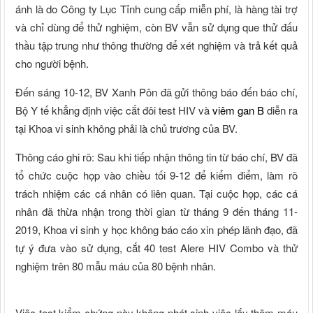
ánh là do Công ty Lục Tỉnh cung cấp miễn phí, là hàng tài trợ
và chỉ dùng để thử nghiệm, còn BV vẫn sử dụng que thử đấu
thầu tập trung như thông thường để xét nghiệm và trả kết quả
cho người bệnh.
Đến sáng 10-12, BV Xanh Pôn đã gửi thông báo đến báo chí,
Bộ Y tế khẳng định việc cắt đôi test HIV và
viêm gan B
diễn ra
tại Khoa vi sinh không phải là chủ trương của BV.
Thông cáo ghi rõ: Sau khi tiếp nhận thông tin từ báo chí, BV đã
tổ chức cuộc họp vào chiều tối 9-12 để kiểm điểm, làm rõ
trách nhiệm các cá nhân có liên quan. Tại cuộc họp, các cá
nhân đã thừa nhận trong thời gian từ tháng 9 đến tháng 11-
2019, Khoa vi sinh y học không báo cáo xin phép lãnh đạo, đã
tự ý đưa vào sử dụng, cắt 40 test Alere HIV Combo và thử
nghiệm trên 80 mẫu máu của 80 bệnh nhân.
Việc test kiểm chứng này không phát sinh việc lấy thêm máu