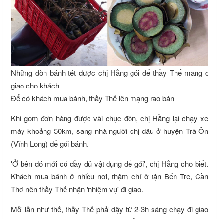
Những đòn bánh tét được chị Hằng gói để thầy Thế mang đi
giao cho khách.
Để có khách mua bánh, thầy Thế lên mạng rao bán.
Khi gom đơn hàng được vài chục đòn, chị Hằng lại chạy xe
máy khoảng 50km, sang nhà người chị dâu ở huyện Trà Ôn
(Vĩnh Long) để gói bánh.
'Ở bên đó mới có đầy đủ vật dụng để gói', chị Hằng cho biết.
Khách mua bánh ở nhiều nơi, thậm chí ở tận Bến Tre, Cần
Thơ nên thầy Thế nhận 'nhiệm vụ' đi giao.
Mỗi lần như thế, thầy Thế phải dậy từ 2-3h sáng chạy đi giao