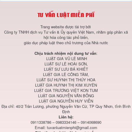
Trang website được tài trợ bởi
Công ty TNHH dịch vụ Tư vấn & Ủy quyền Việt Nam, nhằm góp phần xã
hội hóa công tác phổ biến,
giáo dục pháp luật theo chủ trương của Nhà nước
Chịu trách nhiệm nội dung tư vấn
:
LUẬT GIA VŨ LÊ MINH
LUẬT SƯ LÊ HOÀI SƠN,
LUẬT SƯ LƯU BÁ KHIẾT
LUẬT GIA LÊ CÔNG TÂM,
LUẬT SƯ HUỲNH THỊ THÚY HOA
LUẬT GIA HUỲNH THỊ KIM XUYÊN
LUẬT GIA TRƯƠNG VIỆT KON TUM
LUẬT GIA NGUYỄN VĂN BỔNG
LUẬT GIA NGUYỄN HUY VIỄN
Địa chỉ: 40/2 Trần Lương, phường Nguyễn Văn Cừ, TP Quy Nhơn, tỉnh Bình
Định
Liên hệ:
0911338786 – 0983334146 – 0914068690
Email:
tuvanluatmienphi@gmail.com