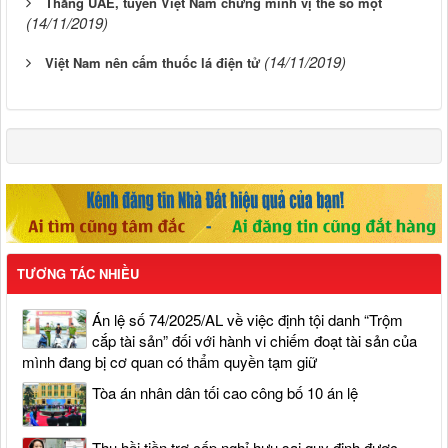
Thắng UAE, tuyển Việt Nam chứng minh vị thế số một
(14/11/2019)
(14/11/2019)
Việt Nam nên cấm thuốc lá điện tử
TƯƠNG TÁC NHIỀU
Án lệ số 74/2025/AL về việc định tội danh “Trộm
cắp tài sản” đối với hành vi chiếm đoạt tài sản của
mình đang bị cơ quan có thẩm quyền tạm giữ
Tòa án nhân dân tối cao công bố 10 án lệ
Thu hồi tiền trợ cấp nghỉ hưu sai quy định được