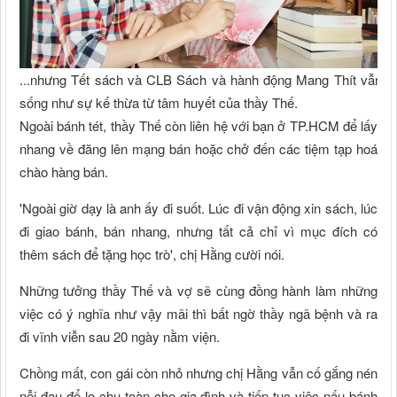
...nhưng Tết sách và CLB Sách và hành động Mang Thít vẫn
sống như sự kế thừa từ tâm huyết của thầy Thế.
Ngoài bánh tét, thầy Thế còn liên hệ với bạn ở TP.HCM để lấy
nhang về đăng lên mạng bán hoặc chở đến các tiệm tạp hoá
chào hàng bán.
'Ngoài giờ dạy là anh ấy đi suốt. Lúc đi vận động xin sách, lúc
đi giao bánh, bán nhang, nhưng tất cả chỉ vì mục đích có
thêm sách để tặng học trò', chị Hằng cười nói.
Những tưởng thầy Thế và vợ sẽ cùng đồng hành làm những
việc có ý nghĩa như vậy mãi thì bất ngờ thầy ngã bệnh và ra
đi vĩnh viễn sau 20 ngày nằm viện.
Chồng mất, con gái còn nhỏ nhưng chị Hằng vẫn cố gắng nén
nỗi đau để lo chu toàn cho gia đình và tiếp tục việc nấu bánh