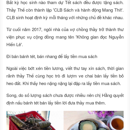
Bất kỳ học sinh nào tham dự Tết sách đều được tặng sách.
Thầy Thế còn thành lập 'CLB Sách và hành động Mang Thít'.
CLB sinh hoạt định kỳ mỗi tháng với những chủ đề khác nhau.
Từ cuối năm 2017, ngôi nhà của vợ chồng thầy trở thành thư
viện phục vụ cộng đồng mang tên 'Không gian đọc Nguyễn
Hiến Lê'.
Đi bán bánh tét, bán nhang để lấy tiền mua sách
Ngoài việc bớt xén tiền lương, viết thư tay xin sách, thời gian
rảnh thầy Thế cùng học trò đi lượm ve chai bán lấy tiền bỏ
heo đất. Khi thấy heo nặng nặng lại đập ra lấy tiền mua sách.
Song, do số lượng sách chưa được nhiều nên chị Hằng quyết
định nấu bánh tét bán lấy tiền lời đưa thầy mua thêm.