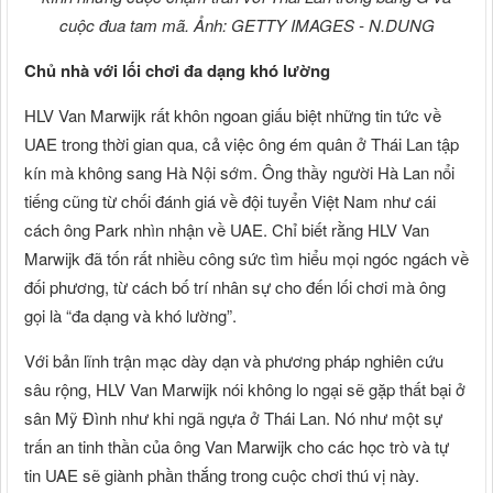
cuộc đua tam mã. Ảnh: GETTY IMAGES - N.DUNG
Chủ nhà với lối chơi đa dạng khó lường
HLV Van Marwijk rất khôn ngoan giấu biệt những tin tức về
UAE trong thời gian qua, cả việc ông ém quân ở Thái Lan tập
kín mà không sang Hà Nội sớm. Ông thầy người Hà Lan nổi
tiếng cũng từ chối đánh giá về đội tuyển Việt Nam như cái
cách ông Park nhìn nhận về UAE. Chỉ biết rằng HLV Van
Marwijk đã tốn rất nhiều công sức tìm hiểu mọi ngóc ngách về
đối phương, từ cách bố trí nhân sự cho đến lối chơi mà ông
gọi là “đa dạng và khó lường”.
Với bản lĩnh trận mạc dày dạn và phương pháp nghiên cứu
sâu rộng, HLV Van Marwijk nói không lo ngại sẽ gặp thất bại ở
sân Mỹ Đình như khi ngã ngựa ở Thái Lan. Nó như một sự
trấn an tinh thần của ông Van Marwijk cho các học trò và tự
tin UAE sẽ giành phần thắng trong cuộc chơi thú vị này.