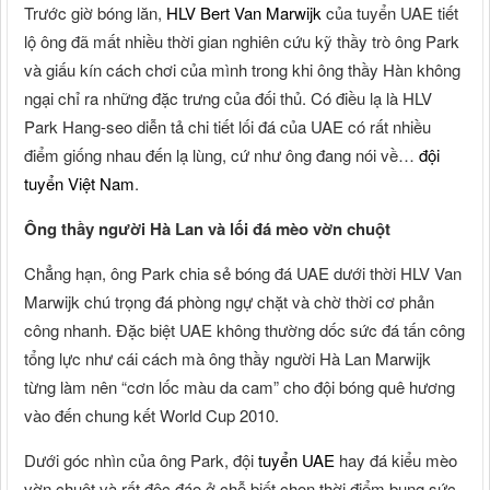
Trước giờ bóng lăn,
HLV Bert Van Marwijk
của tuyển UAE tiết
lộ ông đã mất nhiều thời gian nghiên cứu kỹ thầy trò ông Park
và giấu kín cách chơi của mình trong khi ông thầy Hàn không
ngại chỉ ra những đặc trưng của đối thủ. Có điều lạ là HLV
Park Hang-seo diễn tả chi tiết lối đá của UAE có rất nhiều
điểm giống nhau đến lạ lùng, cứ như ông đang nói về…
đội
tuyển Việt Nam
.
Ông thầy người Hà Lan và lối đá mèo vờn chuột
Chẳng hạn, ông Park chia sẻ bóng đá UAE dưới thời HLV Van
Marwijk chú trọng đá phòng ngự chặt và chờ thời cơ phản
công nhanh. Đặc biệt UAE không thường dốc sức đá tấn công
tổng lực như cái cách mà ông thầy người Hà Lan Marwijk
từng làm nên “cơn lốc màu da cam” cho đội bóng quê hương
vào đến chung kết World Cup 2010.
Dưới góc nhìn của ông Park, đội
tuyển UAE
hay đá kiểu mèo
vờn chuột và rất độc đáo ở chỗ biết chọn thời điểm bung sức