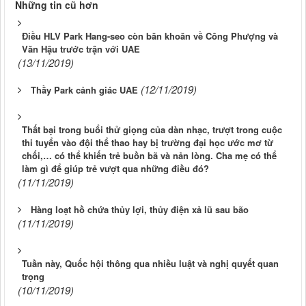
Những tin cũ hơn
Điều HLV Park Hang-seo còn băn khoăn về Công Phượng và
Văn Hậu trước trận với UAE
(13/11/2019)
(12/11/2019)
Thầy Park cảnh giác UAE
Thất bại trong buổi thử giọng của dàn nhạc, trượt trong cuộc
thi tuyển vào đội thể thao hay bị trường đại học ước mơ từ
chối,… có thể khiến trẻ buồn bã và nản lòng. Cha mẹ có thể
làm gì để giúp trẻ vượt qua những điều đó?
(11/11/2019)
Hàng loạt hồ chứa thủy lợi, thủy điện xả lũ sau bão
(11/11/2019)
Tuần này, Quốc hội thông qua nhiều luật và nghị quyết quan
trọng
(10/11/2019)