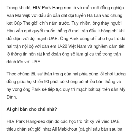
Trong khi đó,
HLV Park Hang-seo
tỏ vẻ mến mộ đồng nghiệp
Van Marwijk với dấu ấn dẫn dắt đội tuyển Hà Lan vào chung
kết Cúp Thế giới chín năm trước. Tuy nhiên, ông thầy người
Hàn vẫn quả quyết muốn thắng ở mọi trận đấu, không chỉ khi
đối diện với đội mạnh UAE. Ông Park cũng chỉ cho học trò đá
hai trận nội bộ với đàn em U-22 Việt Nam và nghiêm cấm tiết
lộ thông tin nên rất khó đoán ông sẽ làm gì cụ thể trong trận
đánh lớn với UAE.
Theo chúng tôi, sự thận trọng của hai phía cùng lối chơi tương
đồng giữa họ khiến 90 phút sẽ không có nhiều bàn thắng và
hy vọng ông Park sẽ tiếp tục duy trì mạch bất bại trên sân Mỹ
Đình.
Ai ghi bàn cho chủ nhà?
HLV Park Hang-seo dặn dò các học trò rất kỹ về việc UAE
thiếu chân sút giỏi nhất Ali Mabkhout (đã ghi sáu bàn sau ba