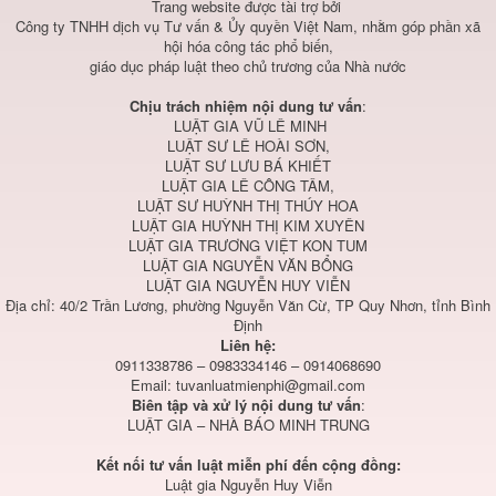
Trang website được tài trợ bởi
Công ty TNHH dịch vụ Tư vấn & Ủy quyền Việt Nam, nhằm góp phần xã
hội hóa công tác phổ biến,
giáo dục pháp luật theo chủ trương của Nhà nước
Chịu trách nhiệm nội dung tư vấn
:
LUẬT GIA VŨ LÊ MINH
LUẬT SƯ LÊ HOÀI SƠN,
LUẬT SƯ LƯU BÁ KHIẾT
LUẬT GIA LÊ CÔNG TÂM,
LUẬT SƯ HUỲNH THỊ THÚY HOA
LUẬT GIA HUỲNH THỊ KIM XUYÊN
LUẬT GIA TRƯƠNG VIỆT KON TUM
LUẬT GIA NGUYỄN VĂN BỔNG
LUẬT GIA NGUYỄN HUY VIỄN
Địa chỉ: 40/2 Trần Lương, phường Nguyễn Văn Cừ, TP Quy Nhơn, tỉnh Bình
Định
Liên hệ:
0911338786 – 0983334146 – 0914068690
Email:
tuvanluatmienphi@gmail.com
Biên tập và xử lý nội dung tư vấn
:
LUẬT GIA – NHÀ BÁO MINH TRUNG
Kết nối tư vấn luật miễn phí đến cộng đồng:
Luật gia Nguyễn Huy Viễn