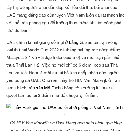
lấy thịt đè người, chơi dồn dập kết liễu đối thủ. Lối chơi của
UAE mang dáng dấp của tuyển Việt Nam luôn đá rất mạch lạc
với thế trận phòng ngự để không thua trước khi tìm cách phá
lưới đội bạn.
UAE chính là hạt giống số một ở
bảng G
, sau ba trận vòng
loại thứ hai World Cup 2022 đã thắng hai (ngược dòng thắng
Malaysia 2-1 và vùi dập Indonesia 5-0) và một trận gần nhất
thua Thái Lan 1-2. Việc họ mới chỉ có 6 điểm, xếp sau Thái
Lan và Việt Nam là một sự tủi hổ khó chấp nhận của người
yêu bóng đá UAE. Cho nên thầy trò HLV Van Marwijk ở trận
làm khách trên
sân Mỹ Đình
không còn đường lùi mà rất
quyết tâm bỏ túi 3 điểm như để chuộc lại lỗi lầm.
Cả HLV Van Marwijk và Park Hang-seo nhìn nhau qua lăng
kính những cuộc chạm trán với Thái Lan trong bảng G và