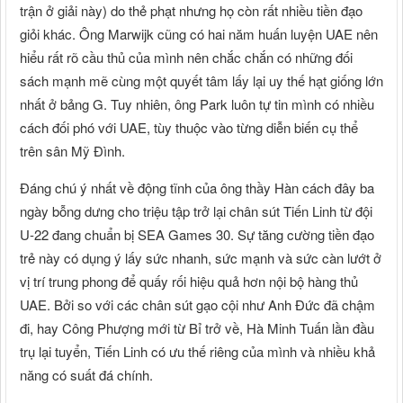
trận ở giải này) do thẻ phạt nhưng họ còn rất nhiều tiền đạo
giỏi khác. Ông Marwijk cũng có hai năm huấn luyện UAE nên
hiểu rất rõ cầu thủ của mình nên chắc chắn có những đối
sách mạnh mẽ cùng một quyết tâm lấy lại uy thế hạt giống lớn
nhất ở bảng G. Tuy nhiên, ông Park luôn tự tin mình có nhiều
cách đối phó với UAE, tùy thuộc vào từng diễn biến cụ thể
trên sân Mỹ Đình.
Đáng chú ý nhất về động tĩnh của ông thầy Hàn cách đây ba
ngày bỗng dưng cho triệu tập trở lại chân sút Tiến Linh từ đội
U-22 đang chuẩn bị SEA Games 30. Sự tăng cường tiền đạo
trẻ này có dụng ý lấy sức nhanh, sức mạnh và sức càn lướt ở
vị trí trung phong để quấy rối hiệu quả hơn nội bộ hàng thủ
UAE. Bởi so với các chân sút gạo cội như Anh Đức đã chậm
đi, hay Công Phượng mới từ Bỉ trở về, Hà Minh Tuấn lần đầu
trụ lại tuyển, Tiến Linh có ưu thế riêng của mình và nhiều khả
năng có suất đá chính.