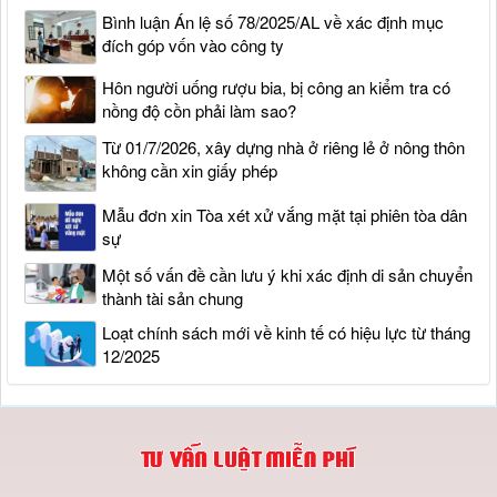
Bình luận Án lệ số 78/2025/AL về xác định mục
đích góp vốn vào công ty
Hôn người uống rượu bia, bị công an kiểm tra có
nồng độ cồn phải làm sao?
Từ 01/7/2026, xây dựng nhà ở riêng lẻ ở nông thôn
không cần xin giấy phép
Mẫu đơn xin Tòa xét xử vắng mặt tại phiên tòa dân
sự
Một số vấn đề cần lưu ý khi xác định di sản chuyển
thành tài sản chung
Loạt chính sách mới về kinh tế có hiệu lực từ tháng
12/2025