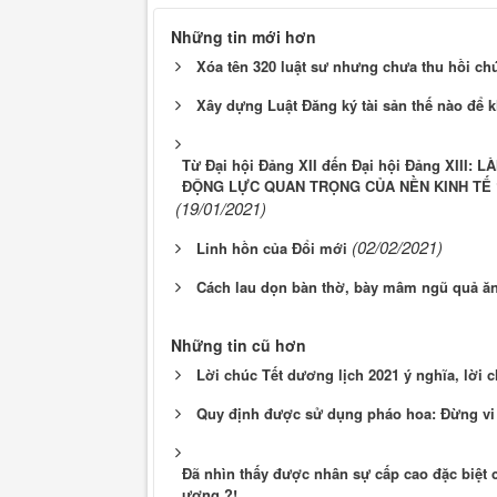
Những tin mới hơn
Xóa tên 320 luật sư nhưng chưa thu hồi ch
Xây dựng Luật Đăng ký tài sản thế nào để k
Từ Đại hội Đảng XII đến Đại hội Đảng XII
ĐỘNG LỰC QUAN TRỌNG CỦA NỀN KINH TẾ 
(19/01/2021)
(02/02/2021)
Linh hồn của Đổi mới
Cách lau dọn bàn thờ, bày mâm ngũ quả ăn
Những tin cũ hơn
Lời chúc Tết dương lịch 2021 ý nghĩa, lời
Quy định được sử dụng pháo hoa: Đừng vi 
Đã nhìn thấy được nhân sự cấp cao đặc biệt
ương ?!