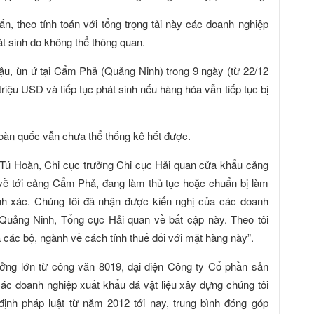
tấn, theo tính toán với tổng trọng tải này các doanh nghiệp
t sinh do không thể thông quan.
ậu, ùn ứ tại Cẩm Phả (Quảng Ninh) trong 9 ngày (từ 22/12
triệu USD và tiếp tục phát sinh nếu hàng hóa vẫn tiếp tục bị
toàn quốc vẫn chưa thể thống kê hết được.
 Tú Hoàn, Chi cục trưởng Chi cục Hải quan cửa khẩu cảng
 về tới cảng Cẩm Phả, đang làm thủ tục hoặc chuẩn bị làm
ính xác. Chúng tôi đã nhận được kiến nghị của các doanh
Quảng Ninh, Tổng cục Hải quan về bất cập này. Theo tôi
 các bộ, ngành về cách tính thuế đối với mặt hàng này”.
ởng lớn từ công văn 8019, đại diện Công ty Cổ phần sản
Các doanh nghiệp xuất khẩu đá vật liệu xây dựng chúng tôi
ịnh pháp luật từ năm 2012 tới nay, trung bình đóng góp