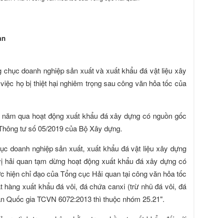
an
g chục doanh nghiệp sản xuất và xuất khẩu đá vật liệu xây
việc họ bị thiệt hại nghiêm trọng sau công văn hỏa tốc của
u năm qua hoạt động xuất khẩu đá xây dựng có nguồn gốc
o Thông tư số 05/2019 của Bộ Xây dựng.
ục doanh nghiệp sản xuất, xuất khẩu đá vật liệu xây dựng
ị hải quan tạm dừng hoạt động xuất khẩu đá xây dựng có
ực hiện chỉ đạo của Tổng cục Hải quan tại công văn hỏa tốc
 hàng xuất khẩu đá vôi, đá chứa canxi (trừ nhũ đá vôi, đá
uẩn Quốc gia TCVN 6072:2013 thì thuộc nhóm 25.21".