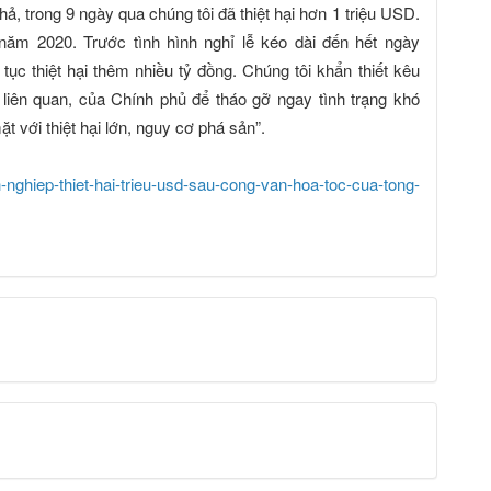
, trong 9 ngày qua chúng tôi đã thiệt hại hơn 1 triệu USD.
năm 2020. Trước tình hình nghỉ lễ kéo dài đến hết ngày
 tục thiệt hại thêm nhiều tỷ đồng. Chúng tôi khẩn thiết kêu
liên quan, của Chính phủ để tháo gỡ ngay tình trạng khó
t với thiệt hại lớn, nguy cơ phá sản”.
hiep-thiet-hai-trieu-usd-sau-cong-van-hoa-toc-cua-tong-