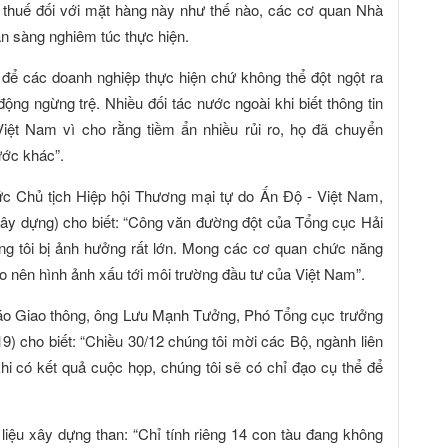
 thuế đối với mặt hàng này như thế nào, các cơ quan Nhà
ẵn sàng nghiêm túc thực hiện.
o để các doanh nghiệp thực hiện chứ không thể đột ngột ra
ộng ngừng trệ. Nhiều đối tác nước ngoài khi biết thông tin
iệt Nam vì cho rằng tiềm ẩn nhiều rủi ro, họ đã chuyển
ước khác”.
ức Chủ tịch Hiệp hội Thương mại tự do Ấn Độ - Việt Nam,
xây dựng) cho biết: “Công văn đường đột của Tổng cục Hải
g tôi bị ảnh hưởng rất lớn. Mong các cơ quan chức năng
 nên hình ảnh xấu tới môi trường đầu tư của Việt Nam”.
 Báo Giao thông, ông Lưu Mạnh Tưởng, Phó Tổng cục trưởng
) cho biết: “Chiều 30/12 chúng tôi mời các Bộ, ngành liên
i có kết quả cuộc họp, chúng tôi sẽ có chỉ đạo cụ thể để
liệu xây dựng than: “Chỉ tính riêng 14 con tàu đang không