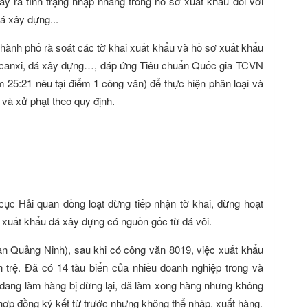
y ra tình trạng nhập nhằng trong hồ sơ xuất khẩu đối với
đá xây dựng...
thành phố rà soát các tờ khai xuất khẩu và hồ sơ xuất khẩu
ứa canxi, đá xây dựng…, đáp ứng Tiêu chuẩn Quốc gia TCVN
25:21 nêu tại điểm 1 công văn) để thực hiện phân loại và
và xử phạt theo quy định.
cục Hải quan đồng loạt dừng tiếp nhận tờ khai, dừng hoạt
 xuất khẩu đá xây dựng có nguồn gốc từ đá vôi.
n Quảng Ninh), sau khi có công văn 8019, việc xuất khẩu
 trệ. Đã có 14 tàu biển của nhiều doanh nghiệp trong và
đang làm hàng bị dừng lại, đã làm xong hàng nhưng không
ợp đồng ký kết từ trước nhưng không thể nhập, xuất hàng.