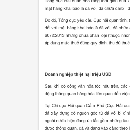
Tổng cục Hải quan cho rằng thời gian qua xả
mặt hàng khai báo là đá vôi, đá chứa canxi, 
Do đó, Tổng cục yêu cầu Cục hải quan tỉnh, 
đối với mặt hàng khai báo là đá vôi, đá ch
6072:2013 nhưng chưa phân loại (thuộc nhóm 
áp dụng mức thuế đúng quy định, thu đủ thuế 
Doanh nghiệp thiệt hại triệu USD
Sau khi có công văn hỏa tốc nêu trên, các 
động thông quan hàng hóa liên quan đến việc
Tại Chi cục Hải quan Cẩm Phả (Cục Hải qua
đá xây dựng có nguồn gốc từ đá vôi bị đình
ngoài nước hiện đang ùn tắc gồm những tàu 
được thông quan, đã và đang vào cảng theo h