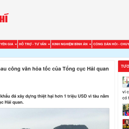
UYÊN GIA
HỖ TRỢ - TƯ VẤN
KINH NGHIỆM BÌNH ÁN
CÔNG DÂN HỎI - CHUY
TƯƠ
 sau công văn hỏa tốc của Tổng cục Hải quan
vi 
khẩu đá xây dựng thiệt hại hơn 1 triệu USD vì tàu nằm
có 
ục Hải quan.