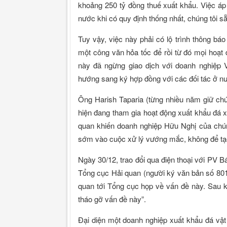
khoảng 250 tỷ đồng thuế xuất khẩu. Việc áp
nước khi có quy định thống nhất, chúng tôi s
Tuy vậy, việc này phải có lộ trình thông bá
một công văn hỏa tốc để rồi từ đó mọi hoạt đ
này đã ngừng giao dịch với doanh nghiệp V
hướng sang ký hợp đồng với các đối tác ở n
Ông Harish Taparia (từng nhiều năm giữ ch
hiện đang tham gia hoạt động xuất khẩu đá 
quan khiến doanh nghiệp Hữu Nghị của chún
sớm vào cuộc xử lý vướng mắc, không để tạo
Ngày 30/12, trao đổi qua điện thoại với PV
Tổng cục Hải quan (người ký văn bản số 8019
quan tới Tổng cục họp về vấn đề này. Sau kh
tháo gỡ vấn đề này”.
Đại diện một doanh nghiệp xuất khẩu đá vật 