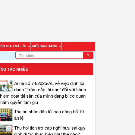
ÊN GIA TRẢ LỜI
MỚI BAN HÀNH
NG TÁC NHIỀU
Án lệ số 74/2025/AL về việc định tội
danh “Trộm cắp tài sản” đối với hành
chiếm đoạt tài sản của mình đang bị cơ quan
thẩm quyền tạm giữ
Tòa án nhân dân tối cao công bố 10
án lệ
Thu hồi tiền trợ cấp nghỉ hưu sai quy
định được thực hiện như thế nào?