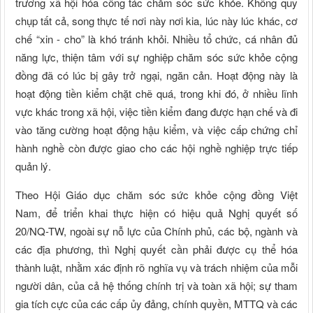
trương xã hội hóa công tác chăm sóc sức khỏe. Không quy
chụp tất cả, song thực tế nơi này nơi kia, lúc này lúc khác, cơ
chế “xin - cho” là khó tránh khỏi. Nhiều tổ chức, cá nhân đủ
năng lực, thiện tâm với sự nghiệp chăm sóc sức khỏe cộng
đồng đã có lúc bị gây trở ngại, ngăn cản. Hoạt động này là
hoạt động tiền kiểm chặt chẽ quá, trong khi đó, ở nhiều lĩnh
vực khác trong xã hội, việc tiền kiểm đang được hạn chế và đi
vào tăng cường hoạt động hậu kiểm, và việc cấp chứng chỉ
hành nghề còn được giao cho các hội nghề nghiệp trực tiếp
quản lý.
Theo Hội Giáo dục chăm sóc sức khỏe cộng đồng Việt
Nam, để triển khai thực hiện có hiệu quả Nghị quyết số
20/NQ-TW, ngoài sự nỗ lực của Chính phủ, các bộ, ngành và
các địa phương, thì Nghị quyết cần phải được cụ thể hóa
thành luật, nhằm xác định rõ nghĩa vụ và trách nhiệm của mỗi
người dân, của cả hệ thống chính trị và toàn xã hội; sự tham
gia tích cực của các cấp ủy đảng, chính quyền, MTTQ và các