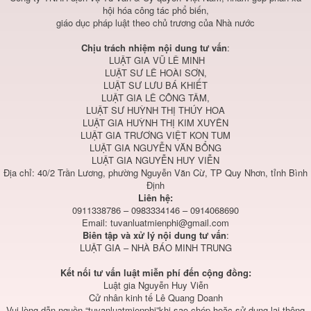
hội hóa công tác phổ biến,
giáo dục pháp luật theo chủ trương của Nhà nước
Chịu trách nhiệm nội dung tư vấn
:
LUẬT GIA VŨ LÊ MINH
LUẬT SƯ LÊ HOÀI SƠN,
LUẬT SƯ LƯU BÁ KHIẾT
LUẬT GIA LÊ CÔNG TÂM,
LUẬT SƯ HUỲNH THỊ THÚY HOA
LUẬT GIA HUỲNH THỊ KIM XUYÊN
LUẬT GIA TRƯƠNG VIỆT KON TUM
LUẬT GIA NGUYỄN VĂN BỔNG
LUẬT GIA NGUYỄN HUY VIỄN
Địa chỉ: 40/2 Trần Lương, phường Nguyễn Văn Cừ, TP Quy Nhơn, tỉnh Bình
Định
Liên hệ:
0911338786 – 0983334146 – 0914068690
Email:
tuvanluatmienphi@gmail.com
Biên tập và xử lý nội dung tư vấn
:
LUẬT GIA – NHÀ BÁO MINH TRUNG
Kết nối tư vấn luật miễn phí đến cộng đồng:
Luật gia Nguyễn Huy Viễn
Cử nhân kinh tế Lê Quang Doanh
Vui lòng dẫn nguồn “tuvanluatmienphi”khi sao chép hoặc sử dụng lại thông