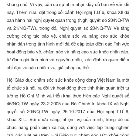
không nhỏ. Vì vậy, cần có sự nhìn nhận đầy đủ hơn về vấn đề
này. Thêm nữa, đặt trong bối cảnh Hội nghị T.Ư 6, khóa XII đã
ban hành hai nghị quyết quan trọng (Nghị quyết số 20/NQ-TW
và 21/NQ-TW), trong đó, Nghị quyết số 20/NQ-TW Về tăng
cường công tác bảo vệ, chăm sóc và nâng cao sức khỏe
nhân dân trong tình hình mới đã đề cập toàn diện các lĩnh vực
hoạt động bảo vệ, chăm sóc và nâng cao sức khỏe nhân dân,
từ đánh giá tình hình và nguyên nhân, xác định rõ quan điểm
chỉ đạo và các nhiệm vụ, giải pháp cụ thể.
Hội Giáo dục chăm sóc sức khỏe cộng đồng Việt Nam là một
tổ chức xã hội, ra đời và hoạt động theo tinh thần quán triệt tư
tưởng Hồ Chí Minh và triển khai thực hiện các Nghị quyết số
46/NQ-TW ngày 23-2-2005 của Bộ Chính trị khóa IX và Nghị
quyết số 20/NQ-TW ngày 25-10-2017 của Hội nghị T.Ư 6,
khóa XII... Với chức năng, nhiệm vụ của mình, trong đó có
chức năng phản biện xã hội, cùng với việc tập trung nghiên
cứu các luật nêu trên, Hội Giáo dục chăm sóc sức khỏe cộng