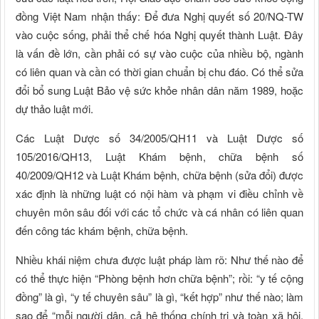
đồng Việt Nam nhận thấy: Ðể đưa Nghị quyết số 20/NQ-TW
vào cuộc sống, phải thể chế hóa Nghị quyết thành Luật. Ðây
là vấn đề lớn, cần phải có sự vào cuộc của nhiều bộ, ngành
có liên quan và cần có thời gian chuẩn bị chu đáo. Có thể sửa
đổi bổ sung Luật Bảo vệ sức khỏe nhân dân năm 1989, hoặc
dự thảo luật mới.
Các Luật Dược số 34/2005/QH11 và Luật Dược số
105/2016/QH13, Luật Khám bệnh, chữa bệnh số
40/2009/QH12 và Luật Khám bệnh, chữa bệnh (sửa đổi) được
xác định là những luật có nội hàm và phạm vi điều chỉnh về
chuyên môn sâu đối với các tổ chức và cá nhân có liên quan
đến công tác khám bệnh, chữa bệnh.
Nhiều khái niệm chưa được luật pháp làm rõ: Như thế nào để
có thể thực hiện “Phòng bệnh hơn chữa bệnh”; rồi: “y tế cộng
đồng” là gì, “y tế chuyên sâu” là gì, “kết hợp” như thế nào; làm
sao để “mỗi người dân, cả hệ thống chính trị và toàn xã hội,