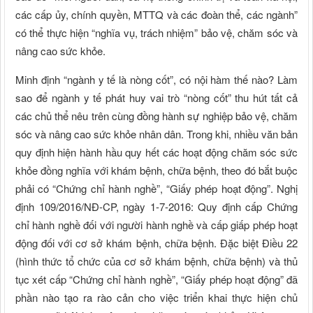
các cấp ủy, chính quyền, MTTQ và các đoàn thể, các ngành”
có thể thực hiện “nghĩa vụ, trách nhiệm” bảo vệ, chăm sóc và
nâng cao sức khỏe.
Minh định “ngành y tế là nòng cốt”, có nội hàm thế nào? Làm
sao để ngành y tế phát huy vai trò “nòng cốt” thu hút tất cả
các chủ thể nêu trên cùng đồng hành sự nghiệp bảo vệ, chăm
sóc và nâng cao sức khỏe nhân dân. Trong khi, nhiều văn bản
quy định hiện hành hầu quy hết các hoạt động chăm sóc sức
khỏe đồng nghĩa với khám bệnh, chữa bệnh, theo đó bắt buộc
phải có “Chứng chỉ hành nghề”, “Giấy phép hoạt động”. Nghị
định 109/2016/NÐ-CP, ngày 1-7-2016: Quy định cấp Chứng
chỉ hành nghề đối với người hành nghề và cấp giấp phép hoạt
động đối với cơ sở khám bệnh, chữa bệnh. Ðặc biệt Ðiều 22
(hình thức tổ chức của cơ sở khám bệnh, chữa bệnh) và thủ
tục xét cấp “Chứng chỉ hành nghề”, “Giấy phép hoạt động” đã
phần nào tạo ra rào cản cho việc triển khai thực hiện chủ