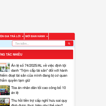
ÊN GIA TRẢ LỜI
MỚI BAN HÀNH
NG TÁC NHIỀU
Án lệ số 74/2025/AL về việc định tội
danh “Trộm cắp tài sản” đối với hành
chiếm đoạt tài sản của mình đang bị cơ quan
thẩm quyền tạm giữ
Tòa án nhân dân tối cao công bố 10
án lệ
Thu hồi tiền trợ cấp nghỉ hưu sai quy
định được thực hiện như thế nào?