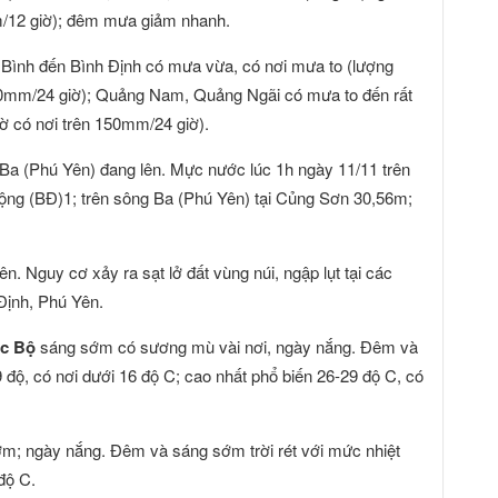
m/12 giờ); đêm mưa giảm nhanh.
 Bình đến Bình Định có mưa vừa, có nơi mưa to (lượng
80mm/24 giờ); Quảng Nam, Quảng Ngãi có mưa to đến rất
ờ có nơi trên 150mm/24 giờ).
g Ba (Phú Yên) đang lên. Mực nước lúc 1h ngày 11/11 trên
ộng (BĐ)1; trên sông Ba (Phú Yên) tại Củng Sơn 30,56m;
ên. Nguy cơ xảy ra sạt lở đất vùng núi, ngập lụt tại các
 Định, Phú Yên.
c Bộ
sáng sớm có sương mù vài nơi, ngày nắng. Đêm và
19 độ, có nơi dưới 16 độ C; cao nhất phổ biến 26-29 độ C, có
ớm; ngày nắng. Đêm và sáng sớm trời rét với mức nhiệt
độ C.