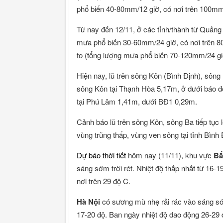
phổ biến 40-80mm/12 giờ, có nơi trên 100m
Từ nay đến 12/11, ở các tỉnh/thành từ Quảng
mưa phổ biến 30-60mm/24 giờ, có nơi trên 
to (tổng lượng mưa phổ biến 70-120mm/24 gi
Hiện nay, lũ trên sông Kôn (Bình Định), sôn
sông Kôn tại Thạnh Hòa 5,17m, ở dưới báo đ
tại Phú Lâm 1,41m, dưới BĐ1 0,29m.
Cảnh báo lũ trên sông Kôn, sông Ba tiếp tục l
vùng trũng thấp, vùng ven sông tại tỉnh Bình
Dự báo thời tiết
hôm nay (11/11), khu vực
Bắ
sáng sớm trời rét. Nhiệt độ thấp nhất từ 16-
nơi trên 29 độ C.
Hà Nội
có sương mù nhẹ rải rác vào sáng s
17-20 độ. Ban ngày nhiệt độ dao động 26-29 