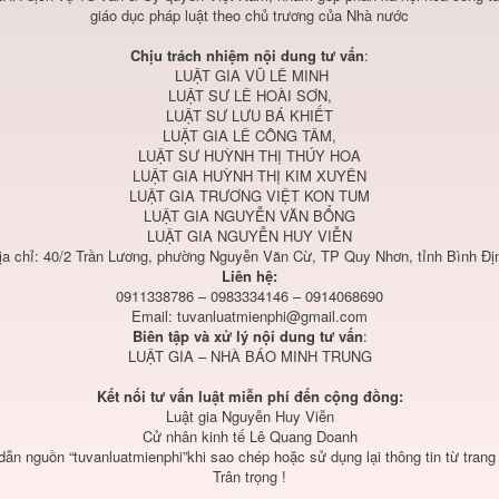
giáo dục pháp luật theo chủ trương của Nhà nước
Chịu trách nhiệm nội dung tư vấn
:
LUẬT GIA VŨ LÊ MINH
LUẬT SƯ LÊ HOÀI SƠN,
LUẬT SƯ LƯU BÁ KHIẾT
LUẬT GIA LÊ CÔNG TÂM,
LUẬT SƯ HUỲNH THỊ THÚY HOA
LUẬT GIA HUỲNH THỊ KIM XUYÊN
LUẬT GIA TRƯƠNG VIỆT KON TUM
LUẬT GIA NGUYỄN VĂN BỔNG
LUẬT GIA NGUYỄN HUY VIỄN
ịa chỉ: 40/2 Trần Lương, phường Nguyễn Văn Cừ, TP Quy Nhơn, tỉnh Bình Đị
Liên hệ:
0911338786 – 0983334146 – 0914068690
Email:
tuvanluatmienphi@gmail.com
Biên tập và xử lý nội dung tư vấn
:
LUẬT GIA – NHÀ BÁO MINH TRUNG
Kết nối tư vấn luật miễn phí đến cộng đồng:
Luật gia Nguyễn Huy Viễn
Cử nhân kinh tế Lê Quang Doanh
 dẫn nguồn “tuvanluatmienphi”khi sao chép hoặc sử dụng lại thông tin từ trang
Trân trọng !