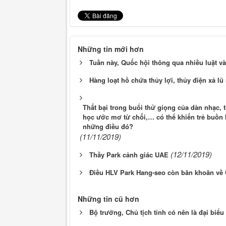
Những tin mới hơn
Tuần này, Quốc hội thông qua nhiều luật v
Hàng loạt hồ chứa thủy lợi, thủy điện xả lũ
Thất bại trong buổi thử giọng của dàn nhạc, t
học ước mơ từ chối,… có thể khiến trẻ buồn b
những điều đó?
(11/11/2019)
(12/11/2019)
Thầy Park cảnh giác UAE
Điều HLV Park Hang-seo còn băn khoăn về
Những tin cũ hơn
Bộ trưởng, Chủ tịch tỉnh có nên là đại biể