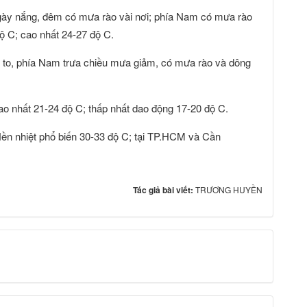
ày nắng, đêm có mưa rào vài nơi; phía Nam có mưa rào
độ C; cao nhất 24-27 độ C.
 to, phía Nam trưa chiều mưa giảm, có mưa rào và dông
cao nhất 21-24 độ C; thấp nhất dao động 17-20 độ C.
Nền nhiệt phổ biến 30-33 độ C; tại TP.HCM và Cần
Tác giả bài viết:
TRƯƠNG HUYỀN