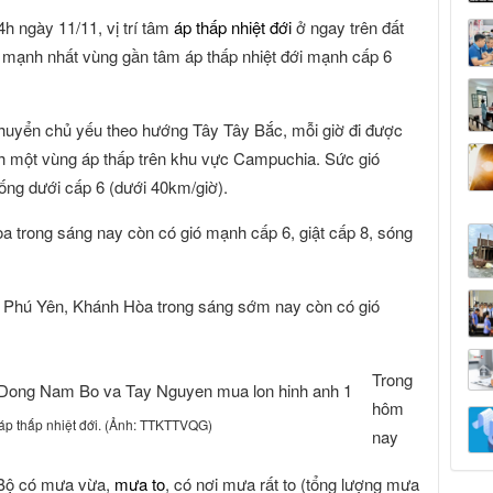
h ngày 11/11, vị trí tâm
áp thấp nhiệt đới
ở ngay trên đất
ó mạnh nhất vùng gần tâm áp thấp nhiệt đới mạnh cấp 6
i chuyển chủ yếu theo hướng Tây Tây Bắc, mỗi giờ đi được
nh một vùng áp thấp trên khu vực Campuchia. Sức gió
ống dưới cấp 6 (dưới 40km/giờ).
 trong sáng nay còn có gió mạnh cấp 6, giật cấp 8, sóng
h, Phú Yên, Khánh Hòa trong sáng sớm nay còn có gió
Trong
hôm
a áp thấp nhiệt đới. (Ảnh: TTKTTVQG)
nay
 Bộ có mưa vừa,
mưa to
, có nơi mưa rất to (tổng lượng mưa