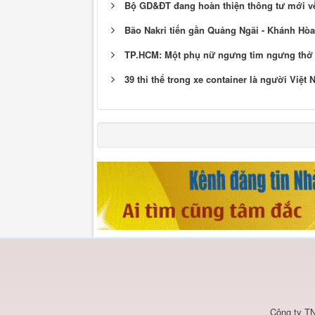
Bộ GD&ĐT đang hoàn thiện thông tư mới về
Bão Nakri tiến gần Quảng Ngãi - Khánh Hò
TP.HCM: Một phụ nữ ngưng tim ngưng thở 
39 thi thể trong xe container là người Việt
Công ty TN