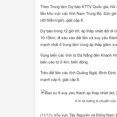
Theo Trung tâm Dự báo KTTV Quốc gia, hồi 4
liền khu vực các tỉnh Nam Trung Bộ. Sức gi
(40-50km/giờ), giật cấp 8.
Dự báo trong 12 giờ tới, áp thấp nhiệt đới d
10-15km, đi sâu vào đất liền và suy yếu thà
mạnh nhất ở trung tâm vùng áp thấp giảm xu
Vùng biển các tỉnh từ Đà Nẵng đến Khánh Hòa
biển cao từ 2-4m; biển động.
Trên đất liền các tỉnh Quảng Ngãi, Bình Địn
mạnh cấp 6, giật cấp 8.
Vị trí và hướng di chuyển củ
(11/11), khu vực Tây Nguyên và Đông Nam