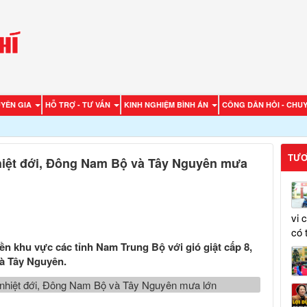
UYÊN GIA
HỖ TRỢ - TƯ VẤN
KINH NGHIỆM BÌNH ÁN
CÔNG DÂN HỎI - CHUY
TƯƠ
nhiệt đới, Đông Nam Bộ và Tây Nguyên mưa
vi 
có 
iền khu vực các tỉnh Nam Trung Bộ với gió giật cấp 8,
à Tây Nguyên.