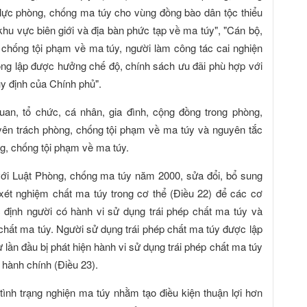
lực phòng, chống ma túy cho vùng đồng bào dân tộc thiểu
khu vực biên giới và địa bàn phức tạp về ma túy", "Cán bộ,
 chống tội phạm về ma túy, người làm công tác cai nghiện
ông lập được hưởng chế độ, chính sách ưu đãi phù hợp với
uy định của Chính phủ".
uan, tổ chức, cá nhân, gia đình, cộng đồng trong phòng,
yên trách phòng, chống tội phạm về ma túy và nguyên tắc
g, chống tội phạm về ma túy.
với Luật Phòng, chống ma túy năm 2000, sửa đổi, bổ sung
xét nghiệm chất ma túy trong cơ thể (Điều 22) để các cơ
định người có hành vi sử dụng trái phép chất ma túy và
 chất ma túy. Người sử dụng trái phép chất ma túy được lập
ừ lần đầu bị phát hiện hành vi sử dụng trái phép chất ma túy
 hành chính (Điều 23).
tình trạng nghiện ma túy nhằm tạo điều kiện thuận lợi hơn