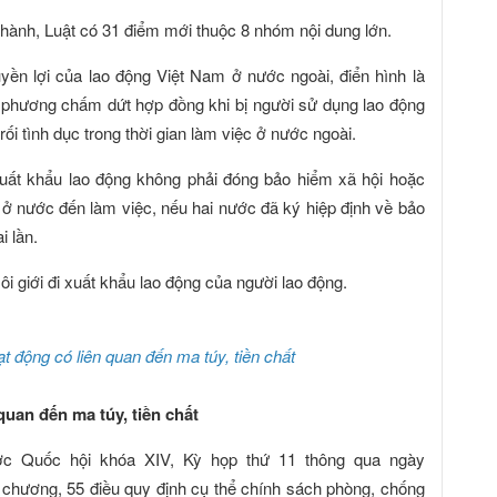
 hành, Luật có 31 điểm mới thuộc 8 nhóm nội dung lớn.
ền lợi của lao động Việt Nam ở nước ngoài, điển hình là
 phương chấm dứt hợp đồng khi bị người sử dụng lao động
ối tình dục trong thời gian làm việc ở nước ngoài.
xuất khẩu lao động không phải đóng bảo hiểm xã hội hoặc
 ở nước đến làm việc, nếu hai nước đã ký hiệp định về bảo
i lần.
i giới đi xuất khẩu lao động của người lao động.
t động có liên quan đến ma túy, tiền chất
quan đến ma túy, tiền chất
c Quốc hội khóa XIV, Kỳ họp thứ 11 thông qua ngày
chương, 55 điều quy định cụ thể chính sách phòng, chống