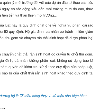
 quản lý môi trường đối với các dự án đầu tư theo các tiêu
có nguy cơ tác động xấu đến môi trường mức độ cao, thực
 tiên tiến và thân thiện môi trường…
a luật này là quy định chặt chẽ về nghĩa vụ phân loại rác
iều 60 quy định: Hộ gia đình, cá nhân có trách nhiệm giảm
guồn, thu gom và chuyển rác thải sinh hoạt đã được phân loại
chuyển chất thải rắn sinh hoạt có quyền từ chối thu gom,
gia đình, cá nhân không phân loại, không sử dụng bao bì
hẩm quyền để kiểm tra, xử lý theo quy định của pháp luật,
 bao bì của chất thải rắn sinh hoạt khác theo quy định tại
đường bộ là 75 triệu đồng thay vì 40 triệu như hiện hàn
h
ồng