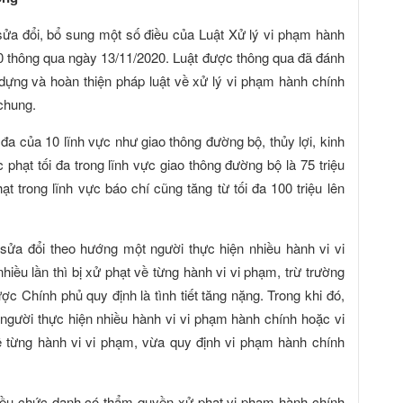
ửa đổi, bổ sung một số điều của Luật Xử lý vi phạm hành
0 thông qua ngày 13/11/2020. Luật được thông qua đã đánh
dựng và hoàn thiện pháp luật về xử lý vi phạm hành chính
 chung.
 đa của 10 lĩnh vực như giao thông đường bộ, thủy lợi, kinh
phạt tối đa trong lĩnh vực giao thông đường bộ là 75 triệu
t trong lĩnh vực báo chí cũng tăng từ tối đa 100 triệu lên
ửa đổi theo hướng một người thực hiện nhiều hành vi vi
ều lần thì bị xử phạt về từng hành vi vi phạm, trừ trường
c Chính phủ quy định là tình tiết tăng nặng. Trong khi đó,
người thực hiện nhiều hành vi vi phạm hành chính hoặc vi
ề từng hành vi vi phạm, vừa quy định vi phạm hành chính
hiều chức danh có thẩm quyền xử phạt vi phạm hành chính