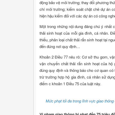
động bảo vệ môi trường; thay đổi phương thức
chí môi trường; kiểm soát chặt chẽ dự án 
hiện hậu kiểm đối với các dự án có công nghệ
Một trong những nội dung đáng chú ý nhất củ
thải sinh hoạt của mỗi gia đình, cá nhân. Đ
thiểu, phân loại chất thải rắn sinh hoạt tại n
đến đúng nơi quy định…
Khoản 2 Điều 77 nêu rõ: Cơ sở thu gom, vận 
vận chuyển chất thải rắn sinh hoạt của hộ 
đúng quy định và thông báo cho cơ quan có t
trừ trường hợp hộ gia đình, cá nhân sử dụng
điểm c khoản 1 Điều 75 của luật này.
Mức phạt tối đa trong lĩnh vực giao thông 
Vi phạm giao thông bị phạt đến 75 triệu đ