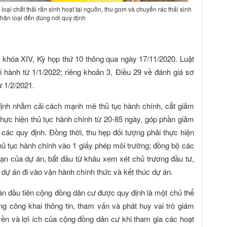
loại chất thải rắn sinh hoạt tại nguồn, thu gom và chuyển rác thải sinh
hân loại đến đúng nơi quy định
khóa XIV, Kỳ họp thứ 10 thông qua ngày 17/11/2020. Luật
 hành từ 1/1/2022; riêng khoản 3, Điều 29 về đánh giá sơ
từ 1/2/2021.
định nhằm cải cách mạnh mẽ thủ tục hành chính, cắt giảm
 thực hiện thủ tục hành chính từ 20-85 ngày, góp phần giảm
 các quy định. Đồng thời, thu hẹp đối tượng phải thực hiện
thủ tục hành chính vào 1 giấy phép môi trường; đồng bộ các
oạn của dự án, bắt đầu từ khâu xem xét chủ trương đầu tư,
 dự án đi vào vận hành chính thức và kết thúc dự án.
ần đầu tiên cộng đồng dân cư được quy định là một chủ thể
g công khai thông tin, tham vấn và phát huy vai trò giám
ền và lợi ích của cộng đồng dân cư khi tham gia các hoạt