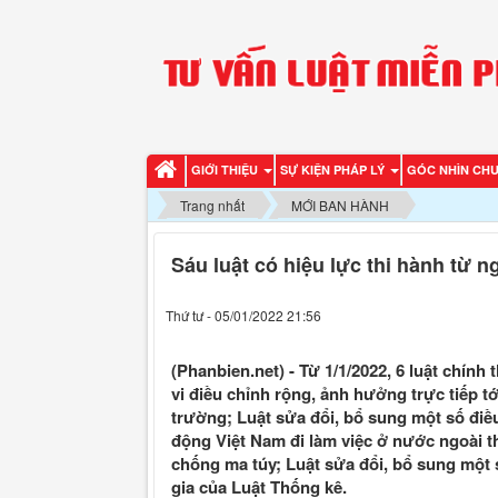
GIỚI THIỆU
SỰ KIỆN PHÁP LÝ
GÓC NHÌN CH
Trang nhất
MỚI BAN HÀNH
Sáu luật có hiệu lực thi hành từ n
Thứ tư - 05/01/2022 21:56
(Phanbien.net) - Từ 1/1/2022, 6 luật chính
vi điều chỉnh rộng, ảnh hưởng trực tiếp t
trường; Luật sửa đổi, bổ sung một số điề
động Việt Nam đi làm việc ở nước ngoài 
chống ma túy; Luật sửa đổi, bổ sung một 
gia của Luật Thống kê.