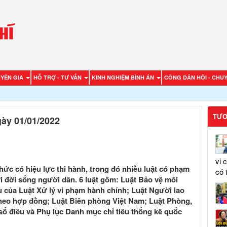
UYÊN GIA
HỖ TRỢ - TƯ VẤN
KINH NGHIỆM BÌNH ÁN
CÔNG DÂN HỎI - CHUY
TƯƠ
gày 01/01/2022
vi 
 thức có hiệu lực thi hành, trong đó nhiều luật có phạm
có 
ới đời sống người dân. 6 luật gồm: Luật Bảo vệ môi
u của Luật Xử lý vi phạm hành chính; Luật Người lao
theo hợp đồng; Luật Biên phòng Việt Nam; Luật Phòng,
số điều và Phụ lục Danh mục chỉ tiêu thống kê quốc