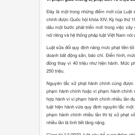
Đây là một trong những điểm mới của Luật s
chính được Quốc hội khóa XIV, Kỳ họp thứ 1
dấu một bước phát triển mới trong việc xây 
nói riêng và hệ thống pháp luật Việt Nam nói
Luật sửa đổi quy định nâng mức phạt tiền tối
doanh bất động sản, báo chí. Điển hình, mức 
đồng thay vì 40 triệu như hiện hành. Mức phạ
250 triệu.
Nguyên tắc xử phạt hành chính cũng được s
phạm hành chính hoặc vi phạm hành chính nhi
hợp hành vi vi phạm hành chính nhiều lần đượ
luật hiện hành vừa quy định nguyên tắc một 
phạm hành chính nhiều lần thì bị xử phạt v
nhiều lần là tình tiết tăng nặng.
Cũng từ 1/1/2022, luật này bổ sung thêm n