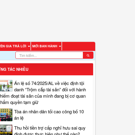
ÊN GIA TRẢ LỜI
MỚI BAN HÀNH
NG TÁC NHIỀU
Án lệ số 74/2025/AL về việc định tội
danh “Trộm cắp tài sản” đối với hành
chiếm đoạt tài sản của mình đang bị cơ quan
thẩm quyền tạm giữ
Tòa án nhân dân tối cao công bố 10
án lệ
Thu hồi tiền trợ cấp nghỉ hưu sai quy
định được thực hiện như thế nào?