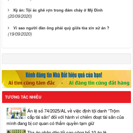
Kỳ án: Tội ác ghê rợn trong đám cháy ở Mỹ Đình
(20/09/2020)
Vì sao người đàn ông phải quỳ giữa tòa xin xử án ?
(19/09/2020)
TƯƠNG TÁC NHIỀU
Án lệ số 74/2025/AL về việc định tội danh “Trộm
cắp tài sản” đối với hành vi chiếm đoạt tài sản của
mình đang bị cơ quan có thẩm quyền tạm giữ
Tòa án nhân dân tối cao công bố 10 án lệ