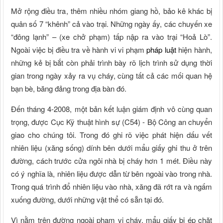
Mở rộng điều tra, thêm nhiều nhóm giang hồ, bảo kê khác bị
quân số 7 “khênh” cả vào trại. Những ngày ấy, các chuyến xe
“đông lạnh” – (xe chở phạm) tấp nập ra vào trại “Hoả Lò”.
Ngoài việc bị điều tra về hành vi vi phạm
pháp luật
hiện hành,
những kẻ bị bắt còn phải trình bày rõ lịch trình sử dụng thời
gian trong ngày xảy ra vụ cháy, cùng tất cả các mối quan hệ
bạn bè, băng đảng trong địa bàn đó.
Đến tháng 4-2008, một bản kết luận giám định vô cùng quan
trọng, được Cục Kỹ thuật hình sự (C54) - Bộ Công an chuyển
giao cho chúng tôi. Trong đó ghi rõ việc phát hiện dấu vết
nhiên liệu (xăng sống) dính bên dưới mẩu giấy ghi thu ở trên
đường, cách trước cửa ngôi nhà bị cháy hơn 1 mét. Điều này
có ý nghĩa là, nhiên liệu được dẫn từ bên ngoài vào trong nhà.
Trong quá trình đổ nhiên liệu vào nhà, xăng đã rớt ra và ngấm
xuống đường, dưới những vật thể có sẵn tại đó.
Vì nằm trên đường ngoài phạm vi cháy, mẩu giấy bị ép chặt