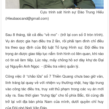
Cựu trinh sát hình sự Đào Trung Hiếu
(
Hieubaocand@gmail.com
)
Sau 8 tháng, tất cả đều “về mo” - (trở lại con số 0 tròn trĩnh).
Vụ án được gia hạn điều tra 2 lần, rồi phải tạm đình chỉ điều
tra theo quy định của Bộ luật Tố tụng Hình sự. Đội điều tra
trọng án được giao tiếp tục nắm tình hình có liên quan, khi nào
có tin sẽ làm tiếp. Lúc này, mấy chồng hồ sơ dày khự do Đại
uý Nguyễn Anh Ngọc - (Điều tra viên) quản lý.
Công việc ở “chảo lửa” số 7 Thiền Quang chưa bao giờ vãn,
lính tráng lại quay về với nhiệm vụ thường nhật, hay tập trung
vào công tác điều tra, truy xét thủ phạm trong các vụ án mới
xảy ra. Sau thời gian “trưng tập” cho tổ phía Bắc, tôi cũng đã
trở lại với địa bàn phía Nam của mình, dưới quyền chỉ huy
của Đội phó Ngô Văn Đáp.