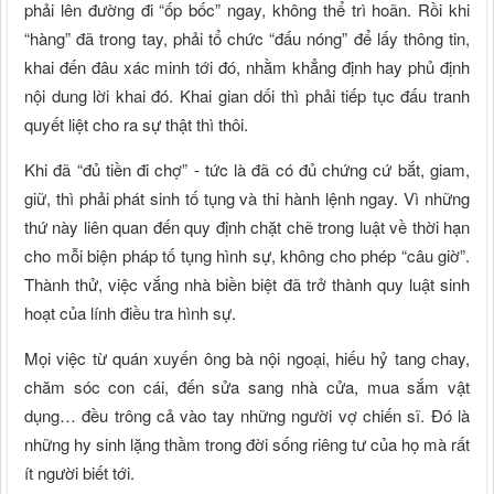
phải lên đường đi “ốp bốc” ngay, không thể trì hoãn. Rồi khi
“hàng” đã trong tay, phải tổ chức “đấu nóng” để lấy thông tin,
khai đến đâu xác minh tới đó, nhằm khẳng định hay phủ định
nội dung lời khai đó. Khai gian dối thì phải tiếp tục đấu tranh
quyết liệt cho ra sự thật thì thôi.
Khi đã “đủ tiền đi chợ” - tức là đã có đủ chứng cứ bắt, giam,
giữ, thì phải phát sinh tố tụng và thi hành lệnh ngay. Vì những
thứ này liên quan đến quy định chặt chẽ trong luật về thời hạn
cho mỗi biện pháp tố tụng hình sự, không cho phép “câu giờ”.
Thành thử, việc vắng nhà biền biệt đã trở thành quy luật sinh
hoạt của lính điều tra hình sự.
Mọi việc từ quán xuyến ông bà nội ngoại, hiếu hỷ tang chay,
chăm sóc con cái, đến sửa sang nhà cửa, mua sắm vật
dụng… đều trông cả vào tay những người vợ chiến sĩ. Đó là
những hy sinh lặng thầm trong đời sống riêng tư của họ mà rất
ít người biết tới.