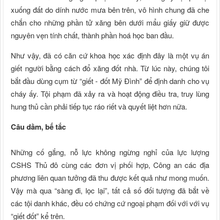
xuống đất do dính nước mưa bên trên, vô hình chung đã che
chắn cho những phần tử xăng bên dưới mẩu giấy giữ được
nguyên vẹn tính chất, thành phần hoá học ban đầu.
Như vậy, đã có căn cứ khoa học xác định đây là một vụ án
giết người bằng cách đổ xăng đốt nhà. Từ lúc này, chúng tôi
bắt đầu dùng cụm từ “giết - đốt Mỹ Đình” để định danh cho vụ
cháy ấy. Tội phạm đã xảy ra và hoạt động điều tra, truy lùng
hung thủ cần phải tiếp tục ráo riết và quyết liệt hơn nữa.
Câu dầm, bế tắc
Những cố gắng, nỗ lực không ngừng nghỉ của lực lượng
CSHS Thủ đô cùng các đơn vị phối hợp, Công an các địa
phương liên quan tưởng đã thu được kết quả như mong muốn.
Vậy mà qua “sàng đi, lọc lại”, tất cả số đối tượng đã bắt về
các tội danh khác, đều có chứng cứ ngoại phạm đối với với vụ
“giết đốt” kể trên.