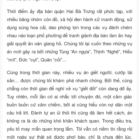
Thời điểm ấy địa bàn quận Hai Bà Trưng rất phức tạp, với
nhiều băng nhóm côn đồ, xã hội đen hành xử manh động, sử
dụng súng hoa cải, dao phóng lợn trong các vụ đánh chém
nhau náo loạn phố phường để tranh giành địa bàn làm ăn hay
giải quyết ân oán giang hồ. Chúng tôi lại cuốn theo những vụ
án mới gây ra bởi những Tùng “An ngựa”, Thịnh “Nghê”, Hiếu
“mít”, Đức “cụt”, Quân “cối”…
Cùng trong thời gian này, nhiều vụ án giết người, cướp tài
sản… được chúng tôi khám phá nhanh chóng. Bởi thế, cũng
chẳng còn thời gian để nghĩ về vụ “giết đốt” còn dang dở ấy.
Tuy nhiên, mỗi lần có ai nhắc tới chuyện đó, một cảm giác
buồn buồn cứ xâm chiếm, bởi ai cũng hiểu còn nợ dân một
câu trả lời. Đành tự an ủi thôi thì cũng đã làm hết cách, án
không ra là do những khó khăn khách quan. Trong điều tra,
yếu tố may mắn quan trọng lắm. Tôi vẫn có niềm tin rằng rồi
một ngày sự thật sẽ được phơi bày, chỉ là chưa đến lúc.