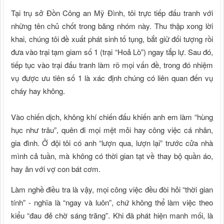
Tại trụ sở Đồn Công an Mỹ Đình, tôi trực tiếp đấu tranh với
những tên chủ chốt trong băng nhóm này. Thu thập xong lời
khai, chúng tôi đề xuất phát sinh tố tụng, bắt giữ đối tượng rồi
đưa vào trại tạm giam số 1 (trại “Hoả Lò”) ngay tắp lự. Sau đó,
tiếp tục vào trại đấu tranh làm rõ mọi vấn đề, trong đó nhiệm
vụ được ưu tiên số 1 là xác định chúng có liên quan đến vụ
cháy hay không.
Vào chiến dịch, không khí chiến đấu khiến anh em làm “hùng
hục như trâu”, quên đi mọi mệt mỏi hay công việc cá nhân,
gia đình. Ở đội tôi có anh “lượn qua, lượn lại” trước cửa nhà
mình cả tuần, mà không có thời gian tạt về thay bộ quần áo,
hay ăn với vợ con bát cơm.
Làm nghề điều tra là vậy, mọi công việc đều đòi hỏi “thời gian
tính” - nghĩa là “ngay và luôn”, chứ không thể làm việc theo
kiểu “đau đẻ chờ sáng trăng”. Khi đã phát hiện manh mối, là