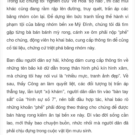
Trong lúc chúng tôi “nghiên cứu” về Hoa “sọ não”, thì các mũi
khác cũng đang rầm rập lên đường, truy quét, trấn áp các
băng nhóm còn lại. Để dựng lên bức tranh tổng thể hành vi
phạm tội của băng nhóm bến xe Mỹ Đình, chúng tôi đã tìm
gặp từng bà bán bánh mỳ rong, cánh xe ôm phải nộp “phế”
cho chúng, động viên họ khai báo, cung cấp thông tin để củng
cố tài liệu, chứng cứ triệt phá băng nhóm này.
Ban đầu người dân sợ hãi, không dám cung cấp thông tin về
những tên bảo kê dữ dằn trong thân hình phủ kín hình xăm,
mà chúng tôi hay nói vui là “nhiều mực, tranh ảnh đẹp”. Về
sau, thấy Công an làm quyết liệt, các đối tượng bị trấn áp
thẳng tay, lần lượt “xộ khám”, người dân dần tin vào “bàn tay
sắt” của “hình sự số 7”, nên bắt đầu hợp tác, khai báo rõ
những khoản “phế” phải đóng theo tháng cho chúng để được
bán hàng rong kiếm ăn tại bến xe này. Đi vào đời sống cần
lao, mới thấy bao chuyện buồn, nhức nhối mà người dân đã
phải chịu đựng trong cuộc vật lộn mưu sinh.