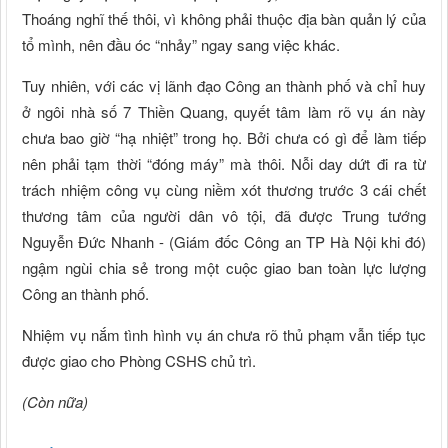
Thoáng nghĩ thế thôi, vì không phải thuộc địa bàn quản lý của
tổ mình, nên đầu óc “nhảy” ngay sang việc khác.
Tuy nhiên, với các vị lãnh đạo Công an thành phố và chỉ huy
ở ngôi nhà số 7 Thiền Quang, quyết tâm làm rõ vụ án này
chưa bao giờ “hạ nhiệt” trong họ. Bởi chưa có gì để làm tiếp
nên phải tạm thời “đóng máy” mà thôi. Nỗi day dứt đi ra từ
trách nhiệm công vụ cùng niềm xót thương trước 3 cái chết
thương tâm của người dân vô tội, đã được Trung tướng
Nguyễn Đức Nhanh - (Giám đốc Công an TP Hà Nội khi đó)
ngậm ngùi chia sẻ trong một cuộc giao ban toàn lực lượng
Công an thành phố.
Nhiệm vụ nắm tình hình vụ án chưa rõ thủ phạm vẫn tiếp tục
được giao cho Phòng CSHS chủ trì.
(Còn nữa)