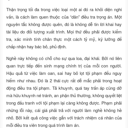
Thận trọng tối đa trong việc loại một ai đó ra khỏi diện nghi
vấn, là cách làm quen thuộc của “dân” điều tra trọng án. Một
nguyên tắc không được quên, đó là không dễ tin lời khai hay
tài liệu do đối tượng xuất trình. Mọi thứ đều phải được kiểm
tra, xác minh tính chân thực một cách tỷ mỷ, kỹ lưỡng để
chấp nhận hay bác bỏ, phủ định.
Nghề này không có chỗ cho sự qua loa, đại khái. Bởi nó liên
quan trực tiếp đến sinh mạng chính trị của mỗi con người.
Hậu quả từ việc làm oan, sai hay bỏ lọt tội phạm đểu nguy
hiểm như nhau. Đó là 2 thái cực rất dễ mắc phải trong hoạt
động điều tra tội phạm. Tả khuynh, quá tay trấn áp cũng dở
mà hữu khuynh né tránh, an phận thủ thường, không quyết liệt
trong đấu tranh với tội phạm lại càng không được. Phạm phải
những lỗi này, cái giá phải trả với người làm nghề không hề
nhỏ. Bởi kết quả công việc gắn với trách nhiệm cá nhân của
mỗi điều tra viên trong quá trình làm án.