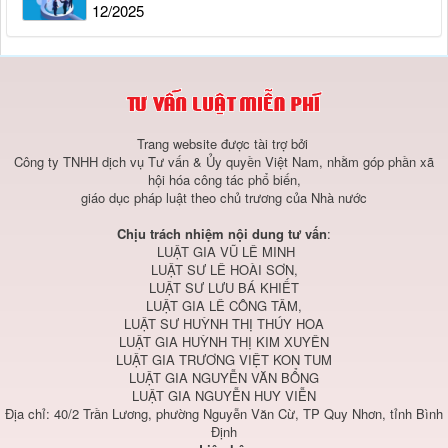
12/2025
Trang website được tài trợ bởi
Công ty TNHH dịch vụ Tư vấn & Ủy quyền Việt Nam, nhằm góp phần xã
hội hóa công tác phổ biến,
giáo dục pháp luật theo chủ trương của Nhà nước
Chịu trách nhiệm nội dung tư vấn
:
LUẬT GIA VŨ LÊ MINH
LUẬT SƯ LÊ HOÀI SƠN,
LUẬT SƯ LƯU BÁ KHIẾT
LUẬT GIA LÊ CÔNG TÂM,
LUẬT SƯ HUỲNH THỊ THÚY HOA
LUẬT GIA HUỲNH THỊ KIM XUYÊN
LUẬT GIA TRƯƠNG VIỆT KON TUM
LUẬT GIA NGUYỄN VĂN BỔNG
LUẬT GIA NGUYỄN HUY VIỄN
Địa chỉ: 40/2 Trần Lương, phường Nguyễn Văn Cừ, TP Quy Nhơn, tỉnh Bình
Định