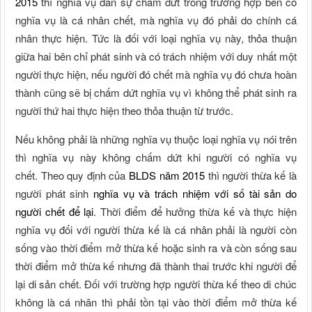
2015
thì nghĩa vụ dân sự chấm dứt trong trường hợp bên có
nghĩa vụ là cá nhân chết, mà nghĩa vụ đó phải do chính cá
nhân thực hiện. Tức là đối với loại nghĩa vụ này, thỏa thuận
giữa hai bên chỉ phát sinh và có trách nhiệm với duy nhất một
người thực hiện, nếu người đó chết mà nghĩa vụ đó chưa hoàn
thành cũng sẽ bị chấm dứt nghĩa vụ vì không thể phát sinh ra
người thứ hai thực hiện theo thỏa thuận từ trước.
Nếu không phải là những nghĩa vụ thuộc loại nghĩa vụ nói trên
thì nghĩa vụ này không chấm dứt khi người có nghĩa vụ
chết. Theo quy định của
BLDS năm 2015
thì người thừa kế là
người phát sinh
nghĩa vụ và trách nhiệm với số tài sản do
người chết để lại
. Thời điểm để hưởng thừa kế và thực hiện
nghĩa vụ đối với người thừa kế là cá nhân phải là người còn
sống vào thời điểm mở thừa kế hoặc sinh ra và còn sống sau
thời điểm mở thừa kế nhưng đã thành thai trước khi người để
lại di sản chết. Đối với trường hợp người thừa kế theo di chúc
không là cá nhân thì phải tồn tại vào thời điểm mở thừa kế