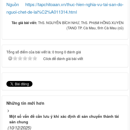
Nguồn https://tapchitoaan.vn/thuc-hien-nghia-vu-tai-san-do-
nguoi-chet-de-lai%C2%A011314.html
Tác giả bài viết:
ThS. NGUYỄN BÍCH NHƯ, ThS. PHẠM HỒNG XUYÊN
(TAND TP. Cà Mau, tỉnh Cà Mau (cũ)
Tổng số điểm của bài viết là: 0 trong 0 đánh giá
Click để đánh giá bài viết
Những tin mới hơn
Một số vấn đề cần lưu ý khi xác định di sản chuyển thành tài
sản chung
(10/12/2025)