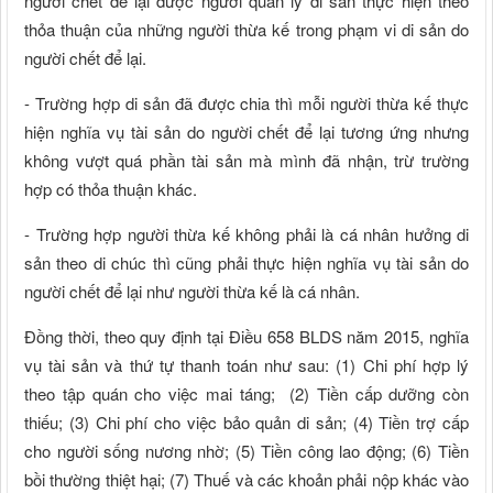
người chết để lại được người quản lý di sản thực hiện theo
thỏa thuận của những người thừa kế trong phạm vi di sản do
người chết để lại.
- Trường hợp di sản đã được chia thì mỗi người thừa kế thực
hiện nghĩa vụ tài sản do người chết để lại tương ứng nhưng
không vượt quá phần tài sản mà mình đã nhận, trừ trường
hợp có thỏa thuận khác.
- Trường hợp người thừa kế không phải là cá nhân hưởng di
sản theo di chúc thì cũng phải thực hiện nghĩa vụ tài sản do
người chết để lại như người thừa kế là cá nhân.
Đồng thời, theo quy định tại Điều 658 BLDS năm 2015, nghĩa
vụ tài sản và thứ tự thanh toán như sau: (1) Chi phí hợp lý
theo tập quán cho việc mai táng; (2) Tiền cấp dưỡng còn
thiếu; (3) Chi phí cho việc bảo quản di sản; (4) Tiền trợ cấp
cho người sống nương nhờ; (5) Tiền công lao động; (6) Tiền
bồi thường thiệt hại; (7) Thuế và các khoản phải nộp khác vào