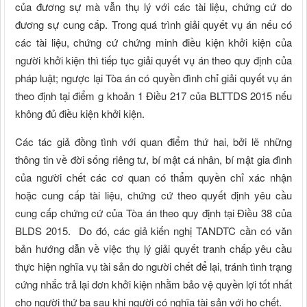
của đương sự mà vẫn thụ lý với các tài liệu, chứng cứ do
đương sự cung cấp. Trong quá trình giải quyết vụ án nếu có
các tài liệu, chứng cứ chứng minh điều kiện khởi kiện của
người khởi kiện thì tiếp tục giải quyết vụ án theo quy định của
pháp luật; ngược lại Tòa án có quyền đình chỉ giải quyết vụ án
theo định tại điểm g khoản 1 Điều 217 của BLTTDS 2015 nếu
không đủ điều kiện khởi kiện.
Các tác giả đồng tình với quan điểm thứ hai, bởi lẽ những
thông tin về đời sống riêng tư, bí mật cá nhân, bí mật gia đình
của người chết các cơ quan có thẩm quyền chỉ xác nhận
hoặc cung cấp tài liệu, chứng cứ theo quyết định yêu cầu
cung cấp chứng cứ của Tòa án theo quy định tại Điều 38 của
BLDS 2015. Do đó, các giả kiến nghị TANDTC cần có văn
bản hướng dẫn về việc thụ lý giải quyết tranh chấp yêu cầu
thực hiện nghĩa vụ tài sản do người chết để lại, tránh tình trạng
cứng nhắc trả lại đơn khởi kiện nhằm bảo vệ quyền lợi tốt nhất
cho người thứ ba sau khi người có nghĩa tài sản với họ chết.