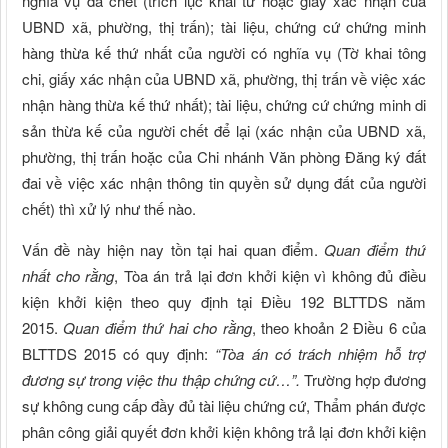
nghĩa vụ đã chết (trích lục khai tử hoặc giấy xác nhận của
UBND xã, phường, thị trấn); tài liệu, chứng cứ chứng minh
hàng thừa kế thứ nhất của người có nghĩa vụ (Tờ khai tông
chi, giấy xác nhận của UBND xã, phường, thị trấn về việc xác
nhận hàng thừa kế thứ nhất); tài liệu, chứng cứ chứng minh di
sản thừa kế của người chết để lại (xác nhận của UBND xã,
phường, thị trấn hoặc của Chi nhánh Văn phòng Đăng ký đất
đai về việc xác nhận thông tin quyền sử dụng đất của người
chết) thì xử lý như thế nào.
Vấn đề này hiện nay tồn tại hai quan điểm.
Quan điểm thứ
nhất cho rằng
, Tòa án trả lại đơn khởi kiện vì không đủ điều
kiện khởi kiện theo quy định tại Điều 192 BLTTDS năm
2015.
Quan điểm thứ hai cho rằng
, theo khoản 2 Điều 6 của
BLTTDS 2015 có quy định:
“Tòa án có trách nhiệm hỗ trợ
đương sự trong việc thu thập chứng cứ…”.
Trường hợp đương
sự không cung cấp đầy đủ tài liệu chứng cứ, Thẩm phán được
phân công giải quyết đơn khởi kiện không trả lại đơn khởi kiện