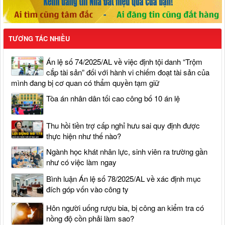
TƯƠNG TÁC NHIỀU
Án lệ số 74/2025/AL về việc định tội danh “Trộm
cắp tài sản” đối với hành vi chiếm đoạt tài sản của
mình đang bị cơ quan có thẩm quyền tạm giữ
Tòa án nhân dân tối cao công bố 10 án lệ
Thu hồi tiền trợ cấp nghỉ hưu sai quy định được
thực hiện như thế nào?
Ngành học khát nhân lực, sinh viên ra trường gần
như có việc làm ngay
Bình luận Án lệ số 78/2025/AL về xác định mục
đích góp vốn vào công ty
Hôn người uống rượu bia, bị công an kiểm tra có
nồng độ cồn phải làm sao?