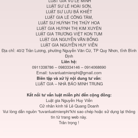
LUẬT GIA VŨ LÊ MINH
LUẬT SƯ LÊ HOÀI SƠN,
LUẬT SƯ LƯU BÁ KHIẾT
LUẬT GIA LÊ CÔNG TÂM,
LUẬT SƯ HUỲNH THỊ THÚY HOA
LUẬT GIA HUỲNH THỊ KIM XUYÊN
LUẬT GIA TRƯƠNG VIỆT KON TUM
LUẬT GIA NGUYỄN VĂN BỔNG
LUẬT GIA NGUYỄN HUY VIỄN
Địa chỉ: 40/2 Trần Lương, phường Nguyễn Văn Cừ, TP Quy Nhơn, tỉnh Bình
Định
Liên hệ:
0911338786 – 0983334146 – 0914068690
Email:
tuvanluatmienphi@gmail.com
Biên tập và xử lý nội dung tư vấn
:
LUẬT GIA – NHÀ BÁO MINH TRUNG
Kết nối tư vấn luật miễn phí đến cộng đồng:
Luật gia Nguyễn Huy Viễn
Cử nhân kinh tế Lê Quang Doanh
Vui lòng dẫn nguồn “tuvanluatmienphi”khi sao chép hoặc sử dụng lại thông
tin từ trang web này.
Trân trọng !