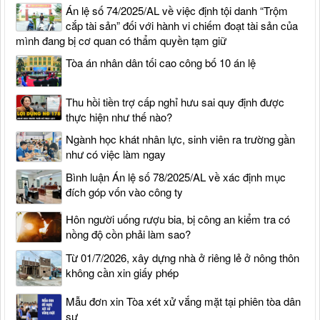
Án lệ số 74/2025/AL về việc định tội danh “Trộm
cắp tài sản” đối với hành vi chiếm đoạt tài sản của
mình đang bị cơ quan có thẩm quyền tạm giữ
Tòa án nhân dân tối cao công bố 10 án lệ
Thu hồi tiền trợ cấp nghỉ hưu sai quy định được
thực hiện như thế nào?
Ngành học khát nhân lực, sinh viên ra trường gần
như có việc làm ngay
Bình luận Án lệ số 78/2025/AL về xác định mục
đích góp vốn vào công ty
Hôn người uống rượu bia, bị công an kiểm tra có
nồng độ cồn phải làm sao?
Từ 01/7/2026, xây dựng nhà ở riêng lẻ ở nông thôn
không cần xin giấy phép
Mẫu đơn xin Tòa xét xử vắng mặt tại phiên tòa dân
sự