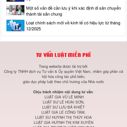
Một số vấn đề cần lưu ý khi xác định di sản chuyển
thành tài sản chung
Loạt chính sách mới về kinh tế có hiệu lực từ tháng
12/2025
Trang website được tài trợ bởi
Công ty TNHH dịch vụ Tư vấn & Ủy quyền Việt Nam, nhằm góp phần xã
hội hóa công tác phổ biến,
giáo dục pháp luật theo chủ trương của Nhà nước
Chịu trách nhiệm nội dung tư vấn
:
LUẬT GIA VŨ LÊ MINH
LUẬT SƯ LÊ HOÀI SƠN,
LUẬT SƯ LƯU BÁ KHIẾT
LUẬT GIA LÊ CÔNG TÂM,
LUẬT SƯ HUỲNH THỊ THÚY HOA
LUẬT GIA HUỲNH THỊ KIM XUYÊN