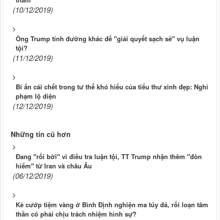
(10/12/2019)
Ông Trump tính đường khác để "giải quyết sạch sẽ" vụ luận
tội?
(11/12/2019)
Bí ẩn cái chết trong tư thế khó hiểu của tiểu thư xinh đẹp: Nghi
phạm lộ diện
(12/12/2019)
Những tin cũ hơn
Đang "rối bời" vì điều tra luận tội, TT Trump nhận thêm "đòn
hiểm" từ Iran và châu Âu
(06/12/2019)
Kẻ cướp tiệm vàng ở Bình Định nghiện ma túy đá, rối loạn tâm
thần có phải chịu trách nhiệm hình sự?