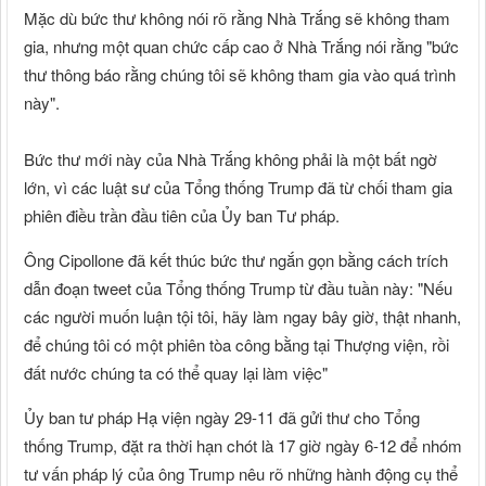
Mặc dù bức thư không nói rõ rằng Nhà Trắng sẽ không tham
gia, nhưng một quan chức cấp cao ở Nhà Trắng nói rằng "bức
thư thông báo rằng chúng tôi sẽ không tham gia vào quá trình
này".
Bức thư mới này của Nhà Trắng không phải là một bất ngờ
lớn, vì các luật sư của Tổng thống Trump đã từ chối tham gia
phiên điều trần đầu tiên của Ủy ban Tư pháp.
Ông Cipollone đã kết thúc bức thư ngắn gọn bằng cách trích
dẫn đoạn tweet của Tổng thống Trump từ đầu tuần này: "Nếu
các người muốn luận tội tôi, hãy làm ngay bây giờ, thật nhanh,
để chúng tôi có một phiên tòa công bằng tại Thượng viện, rồi
đất nước chúng ta có thể quay lại làm việc"
Ủy ban tư pháp Hạ viện ngày 29-11 đã gửi thư cho Tổng
thống Trump, đặt ra thời hạn chót là 17 giờ ngày 6-12 để nhóm
tư vấn pháp lý của ông Trump nêu rõ những hành động cụ thể