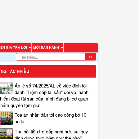
ÊN GIA TRẢ LỜI
MỚI BAN HÀNH
NG TÁC NHIỀU
Án lệ số 74/2025/AL về việc định tội
danh “Trộm cắp tài sản” đối với hành
chiếm đoạt tài sản của mình đang bị cơ quan
thẩm quyền tạm giữ
Tòa án nhân dân tối cao công bố 10
án lệ
Thu hồi tiền trợ cấp nghỉ hưu sai quy
định được thực hiện như thế nào?