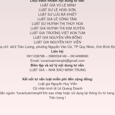
Chịu trách nhiệm nội dung tư vấn
:
LUẬT GIA VŨ LÊ MINH
LUẬT SƯ LÊ HOÀI SƠN,
LUẬT SƯ LƯU BÁ KHIẾT
LUẬT GIA LÊ CÔNG TÂM,
LUẬT SƯ HUỲNH THỊ THÚY HOA
LUẬT GIA HUỲNH THỊ KIM XUYÊN
LUẬT GIA TRƯƠNG VIỆT KON TUM
LUẬT GIA NGUYỄN VĂN BỔNG
LUẬT GIA NGUYỄN HUY VIỄN
ịa chỉ: 40/2 Trần Lương, phường Nguyễn Văn Cừ, TP Quy Nhơn, tỉnh Bình Đị
Liên hệ:
0911338786 – 0983334146 – 0914068690
Email:
tuvanluatmienphi@gmail.com
Biên tập và xử lý nội dung tư vấn
:
LUẬT GIA – NHÀ BÁO MINH TRUNG
Kết nối tư vấn luật miễn phí đến cộng đồng:
Luật gia Nguyễn Huy Viễn
Cử nhân kinh tế Lê Quang Doanh
 dẫn nguồn “tuvanluatmienphi”khi sao chép hoặc sử dụng lại thông tin từ trang
Trân trọng !