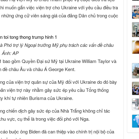
 muốn gắn việc viện trợ cho Ukraine với yêu cầu điều tra
 những ứng cử viên sáng giá của đảng Dân chủ trong cuộc
và Phó trợ lý Ngoại trưởng Mỹ phụ trách các vấn đề châu
. Ảnh: AP
1 bao gồm Quyền Đại sứ Mỹ tại Ukraine William Taylor và
ấn đề châu Âu và châu Á George Kent.
g của viện trợ quân sự của Mỹ đối với Ukraine do đó bày
hoản viện trợ này nhằm gây sức ép yêu cầu Tổng thống
ty khí tự nhiên Burisma của Ukraine.
ằng chiến dịch gây sức ép của Nhà Trắng không chỉ tác
hu vực, cụ thể là trong việc đối phó với Nga.
áo buộc ông Biden đã can thiệp vào chính trị nội bộ của