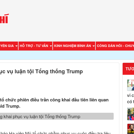
UYÊN GIA
HỖ TRỢ - TƯ VẤN
KINH NGHIỆM BÌNH ÁN
CÔNG DÂN HỎI - CHUY
TƯƠ
hục vụ luận tội Tổng thống Trump
vi 
tổ chức phiên điều trần công khai đầu tiên liên quan
có 
ald Trump.
h báo Hạ viện Mỹ tổ chức nhằm phục vụ cuộc điều tra liệu