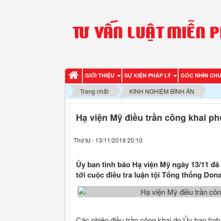
GIỚI THIỆU
SỰ KIỆN PHÁP LÝ
GÓC NHÌN CH
Trang nhất
KINH NGHIỆM BÌNH ÁN
Hạ viện Mỹ điều trần công khai p
Thứ tư - 13/11/2019 20:10
Ủy ban tình báo Hạ viện Mỹ ngày 13/11 đã 
tới cuộc điều tra luận tội Tổng thống Don
Các phiên điều trần công khai do Ủy ban tìn