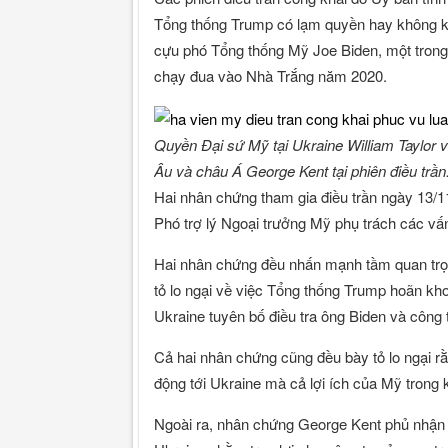
Tổng thống Trump có lạm quyền hay không khi
cựu phó Tổng thống Mỹ Joe Biden, một trong
chạy đua vào Nhà Trắng năm 2020.
Quyền Đại sứ Mỹ tại Ukraine William Taylor 
Âu và châu Á George Kent tại phiên điều trần
Hai nhân chứng tham gia điều trần ngày 13/1
Phó trợ lý Ngoại trưởng Mỹ phụ trách các v
Hai nhân chứng đều nhấn mạnh tầm quan trọn
tỏ lo ngại về việc Tổng thống Trump hoãn k
Ukraine tuyên bố điều tra ông Biden và công 
Cả hai nhân chứng cũng đều bày tỏ lo ngại r
động tới Ukraine mà cả lợi ích của Mỹ trong k
Ngoài ra, nhân chứng George Kent phủ nhận c