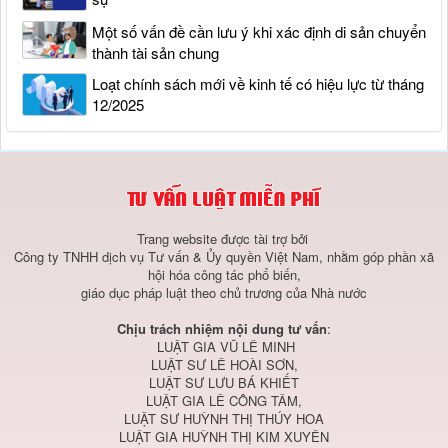
Một số vấn đề cần lưu ý khi xác định di sản chuyển
thành tài sản chung
Loạt chính sách mới về kinh tế có hiệu lực từ tháng
12/2025
Trang website được tài trợ bởi
Công ty TNHH dịch vụ Tư vấn & Ủy quyền Việt Nam, nhằm góp phần xã
hội hóa công tác phổ biến,
giáo dục pháp luật theo chủ trương của Nhà nước
Chịu trách nhiệm nội dung tư vấn
:
LUẬT GIA VŨ LÊ MINH
LUẬT SƯ LÊ HOÀI SƠN,
LUẬT SƯ LƯU BÁ KHIẾT
LUẬT GIA LÊ CÔNG TÂM,
LUẬT SƯ HUỲNH THỊ THÚY HOA
LUẬT GIA HUỲNH THỊ KIM XUYÊN