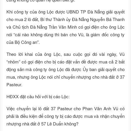
Khi công ty của ông Lộc được UBND TP Đà Nẵng giải quyết
cho mua 2 lô đất, Bí thư Thành ủy Đà Nẵng Nguyễn Bá Thanh
và Chủ tịch Đà Nẵng Trần Văn Minh có gọi điện cho ông Lộc
nói “cái nào không dùng thì bán cho Vũ, là giám đốc công ty
của Bộ Công an”.
Theo lời khai của ông Lộc, sau cuộc gọi đó vài ngày, Vũ
“nhôm” có gọi điện cho bị cáo đặt vấn đề được mua cả 2 bất
động sản mà công ty ông Lộc đã được Ủy ban giải quyết cho
mua, nhưng ông Lộc nói chỉ chuyển nhượng cho nhà đất ở 37
Pasteur.
HĐXX đặt câu hỏi với bị cáo Lộc:
Việc chuyển lại lô đất 37 Pasteur cho Phan Văn Anh Vũ có
phải là điều kiện để công ty bị cáo được mua và nhận chuyển
nhượng nhà đất ở 57 Lê Duẩn không?