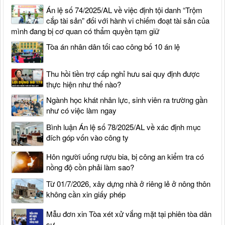
Án lệ số 74/2025/AL về việc định tội danh “Trộm
cắp tài sản” đối với hành vi chiếm đoạt tài sản của
mình đang bị cơ quan có thẩm quyền tạm giữ
Tòa án nhân dân tối cao công bố 10 án lệ
Thu hồi tiền trợ cấp nghỉ hưu sai quy định được
thực hiện như thế nào?
Ngành học khát nhân lực, sinh viên ra trường gần
như có việc làm ngay
Bình luận Án lệ số 78/2025/AL về xác định mục
đích góp vốn vào công ty
Hôn người uống rượu bia, bị công an kiểm tra có
nồng độ cồn phải làm sao?
Từ 01/7/2026, xây dựng nhà ở riêng lẻ ở nông thôn
không cần xin giấy phép
Mẫu đơn xin Tòa xét xử vắng mặt tại phiên tòa dân
sự