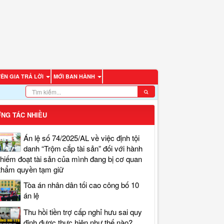
ÊN GIA TRẢ LỜI
MỚI BAN HÀNH
NG TÁC NHIỀU
Án lệ số 74/2025/AL về việc định tội
danh “Trộm cắp tài sản” đối với hành
chiếm đoạt tài sản của mình đang bị cơ quan
thẩm quyền tạm giữ
Tòa án nhân dân tối cao công bố 10
án lệ
Thu hồi tiền trợ cấp nghỉ hưu sai quy
định được thực hiện như thế nào?