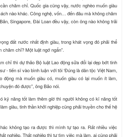
g cần chăm chỉ. Quốc gia cũng vậy, nước nghèo muốn giàu
 cách nào khác. Công nghệ, vốn… đến đâu mà không chăm
ản, Singapore, Đài Loan đều vậy, còn ông nào không trải
vọng đất nước nhất định giàu, trong khát vọng đó phải thể
cấm chăm chỉ? Một luật ngớ ngẩn”.
m chỉ thì dự thảo Bộ luật Lao động sửa đổi lại dẹp bớt tinh
ư - tiến sĩ vào bình luận với tôi ‘Đúng là dân tộc Việt Nam,
ao động mà muốn giàu có, muốn giàu có lại muốn ít làm,
 chuyện đó được”, ông Bảo nói.
kỹ năng tốt làm thêm giờ thì người không có kĩ năng tốt
 làm giàu, tinh thần khởi nghiệp cũng phải truyền cho thế hệ
khác không tạo ra được thì mình tự tạo ra. Rất nhiều việc
 thất nghiệp. Thất nghiệp thì tự tìm việc mà làm, ai cũng phải