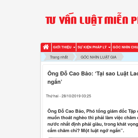
GIỚI THIỆU
SỰ KIỆN PHÁP LÝ
GÓC NHÌN CH
Trang nhất
GÓC NHÌN LUẬT GIA
Ông Đỗ Cao Bảo: ‘Tại sao Luật Lao
ngẩn’
Thứ hai - 28/10/2019 03:25
Ông Đỗ Cao Bảo, Phó tổng giám đốc Tập 
muốn thoát nghèo thì phải làm việc chăm c
nước nhất định phải giàu, trong khát vọng đ
cấm chăm chỉ? Một luật ngớ ngẩn”.