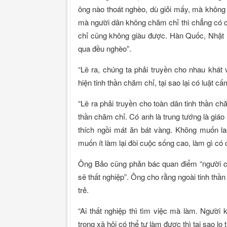
ông nào thoát nghèo, dù giỏi mấy, mà khôn
mà người dân không chăm chỉ thì chẳng có
chỉ cũng không giàu được. Hàn Quốc, Nhật B
qua đều nghèo”.
“Lẽ ra, chúng ta phải truyền cho nhau khát 
hiện tinh thần chăm chỉ, tại sao lại có luật 
“Lẽ ra phải truyền cho toàn dân tinh thần chă
thần chăm chỉ. Có anh là trung tướng là giáo s
thích ngồi mát ăn bát vàng. Không muốn l
muốn ít làm lại đòi cuộc sống cao, làm gì có
Ông Bảo cũng phản bác quan điểm “người có 
sẽ thất nghiệp”. Ông cho rằng ngoài tinh thần
trẻ.
“Ai thất nghiệp thì tìm việc mà làm. Người 
trong xã hội có thể tự làm được thì tại sao lo