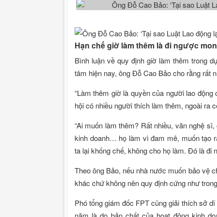
Hạn chế giờ làm thêm là đi ngược mo
Bình luận về quy định giờ làm thêm trong d
tâm hiện nay, ông Đỗ Cao Bảo cho rằng rất n
“Làm thêm giờ là quyền của người lao động c
hội có nhiều người thích làm thêm, ngoài ra 
“Ai muốn làm thêm? Rất nhiều, văn nghệ sĩ, gi
kinh doanh… họ làm vì đam mê, muốn tạo ra
ta lại khống chế, không cho họ làm. Đó là đ
Theo ông Bảo, nếu nhà nước muốn bảo vệ ch
khác chứ không nên quy định cứng như trong 
Phó tổng giám đốc FPT cũng giải thích sở d
năm là do bản chất của hoạt động kinh do