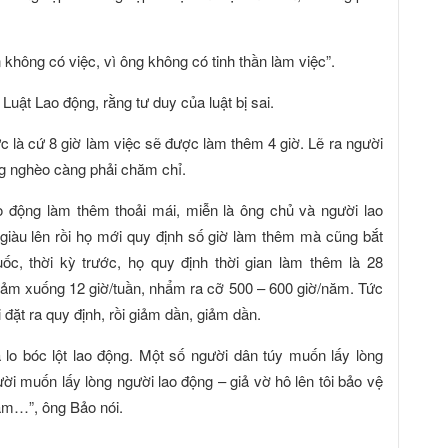
n không có việc, vì ông không có tinh thần làm việc”.
uật Lao động, rằng tư duy của luật bị sai.
c là cứ 8 giờ làm việc sẽ được làm thêm 4 giờ. Lẽ ra người
ng nghèo càng phải chăm chỉ.
ao động làm thêm thoải mái, miễn là ông chủ và người lao
giàu lên rồi họ mới quy định số giờ làm thêm mà cũng bắt
c, thời kỳ trước, họ quy định thời gian làm thêm là 28
giảm xuống 12 giờ/tuần, nhẩm ra cỡ 500 – 600 giờ/năm. Tức
 đặt ra quy định, rồi giảm dần, giảm dần.
lo bóc lột lao động. Một số người dân túy muốn lấy lòng
ười muốn lấy lòng người lao động – giả vờ hô lên tôi bảo vệ
ăm…”, ông Bảo nói.