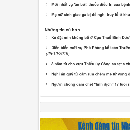
Mới nhất vụ 'ăn bớt' thuốc điều trị của bệ
Mẹ nữ sinh giao gà bị đề nghị truy tố ở kh
Những tin cũ hơn
Kẻ đặt mìn khủng bố ở Cục Thuế Bình Dươ
Diễn biến mới vụ Phó Phòng kế toán Trườn
(25/10/2019)
8 năm tù cho cựu Thiếu úy Công an tạt a xí
Nghi án quý tử cầm rựa chém mẹ tử vong 
Người chồng đâm chết "tình địch" 17 tuổi r