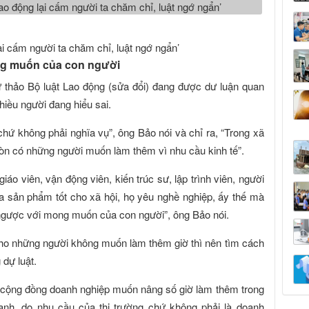
ng muốn của con người
ự thảo Bộ luật Lao động (sửa đổi) đang được dư luận quan
hiều người đang hiểu sai.
hứ không phải nghĩa vụ”, ông Bảo nói và chỉ ra, “Trong xã
còn có những người muốn làm thêm vì nhu cầu kinh tế”.
áo viên, vận động viên, kiến trúc sư, lập trình viên, người
 sản phẩm tốt cho xã hội, họ yêu nghề nghiệp, ấy thế mà
i ngược với mong muốn của con người”, ông Bảo nói.
o những người không muốn làm thêm giờ thì nên tìm cách
dự luật.
ĩ cộng đồng doanh nghiệp muốn nâng số giờ làm thêm trong
anh, do nhu cầu của thị trường chứ không phải là doanh