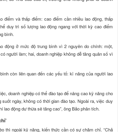
o điểm và thấp điểm: cao điểm cần nhiều lao động, thấp
hể duy trì số lượng lao động ngang với thời kỳ cao điểm
ng bình.
lao động ở mức độ trung bình vì 2 nguyên do chính: một,
 có người làm; hai, doanh nghiệp không dễ tăng quân số vì
 bình còn liên quan đến các yếu tố: kĩ năng của người lao
t việc, doanh nghiệp có thể đào tạo để nâng cao kỹ năng cho
ng suốt ngày, không có thời gian đào tạo. Ngoài ra, việc duy
phí lao động dư thừa sẽ tăng cao”, ông Bảo phân tích.
hỉ’
o thì ngoài kỹ năng, kiến thức cần có sự chăm chỉ. “Chả