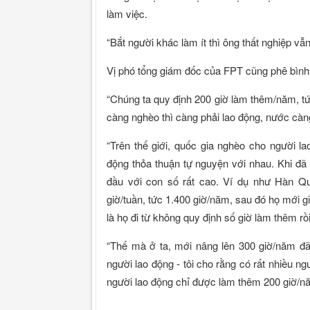
làm việc.
“Bắt người khác làm ít thì ông thất nghiệp vẫ
Vị phó tổng giám đốc của FPT cũng phê bình L
“Chúng ta quy định 200 giờ làm thêm/năm, tứ
càng nghèo thì càng phải lao động, nước cà
“Trên thế giới, quốc gia nghèo cho người l
động thỏa thuận tự nguyện với nhau. Khi đã 
đầu với con số rất cao. Ví dụ như Hàn Quố
giờ/tuần, tức 1.400 giờ/năm, sau đó họ mới 
là họ đi từ không quy định số giờ làm thêm rồi
“Thế mà ở ta, mới nâng lên 300 giờ/năm đã 
người lao động - tôi cho rằng có rất nhiều ng
người lao động chỉ được làm thêm 200 giờ/n