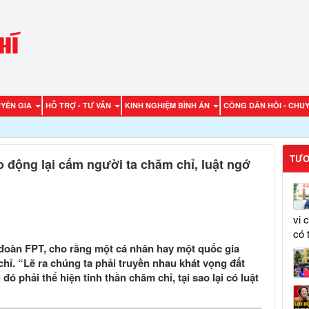
UYÊN GIA
HỖ TRỢ - TƯ VẤN
KINH NGHIỆM BÌNH ÁN
CÔNG DÂN HỎI - CHUY
TƯƠ
 động lại cấm người ta chăm chỉ, luật ngớ
vi 
có 
đoàn FPT, cho rằng một cá nhân hay một quốc gia
hỉ. “Lẽ ra chúng ta phải truyền nhau khát vọng đất
ó phải thể hiện tinh thần chăm chỉ, tại sao lại có luật