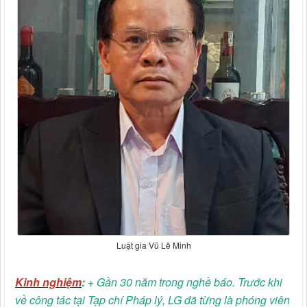
Luật gia Vũ Lê Minh
Kinh nghiệm
:
+ Gần 30 năm trong nghề báo. Trước khi
về công tác tại Tạp chí Pháp lý, LG đã từng là phóng viên