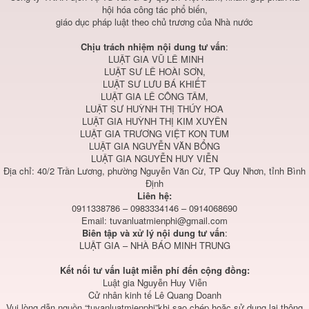
hội hóa công tác phổ biến,
giáo dục pháp luật theo chủ trương của Nhà nước
Chịu trách nhiệm nội dung tư vấn
:
LUẬT GIA VŨ LÊ MINH
LUẬT SƯ LÊ HOÀI SƠN,
LUẬT SƯ LƯU BÁ KHIẾT
LUẬT GIA LÊ CÔNG TÂM,
LUẬT SƯ HUỲNH THỊ THÚY HOA
LUẬT GIA HUỲNH THỊ KIM XUYÊN
LUẬT GIA TRƯƠNG VIỆT KON TUM
LUẬT GIA NGUYỄN VĂN BỔNG
LUẬT GIA NGUYỄN HUY VIỄN
Địa chỉ: 40/2 Trần Lương, phường Nguyễn Văn Cừ, TP Quy Nhơn, tỉnh Bình
Định
Liên hệ:
0911338786 – 0983334146 – 0914068690
Email:
tuvanluatmienphi@gmail.com
Biên tập và xử lý nội dung tư vấn
:
LUẬT GIA – NHÀ BÁO MINH TRUNG
Kết nối tư vấn luật miễn phí đến cộng đồng:
Luật gia Nguyễn Huy Viễn
Cử nhân kinh tế Lê Quang Doanh
Vui lòng dẫn nguồn “tuvanluatmienphi”khi sao chép hoặc sử dụng lại thông