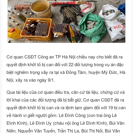
Cơ quan CSĐT Công an TP Hà Nội chiều nay cho biết đã ra
quyết định khởi tố bị can đối với 22 đối tượng trong vụ án đặc
biệt nghiêm trọng xảy ra tại xã Đồng Tâm, huyện Mỹ Đức, Hà
Nội, xảy ra vào ngày 9/1.
Qua tài liệu của cơ quan điều tra, căn cứ tài liệu, chứng cứ và
lời khai của các đối tượng đã bị bắt giữ, Cơ quan CSĐT đã ra
quyết định khởi tố bị can và ra lệnh tạm giam đối với 19 bị can
về hành vi giết người gồm: Lê Đình Công (con trai ông Lê
Đình Kình), Lê Đình Uy (cháu nội ông Lê Đình Kình), Bùi Văn
Niên, Nguyễn Văn Tuyến, Trần Thị La, Bùi Thị Nối, Bùi Văn