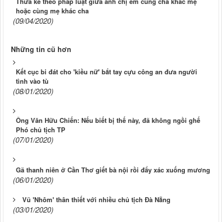
Thừa kế theo pháp luật giữa anh chị em cùng cha khác mẹ
hoặc cùng mẹ khác cha
(09/04/2020)
Những tin cũ hơn
Kết cục bi đát cho 'kiều nữ' bắt tay cựu công an đưa người
tình vào tù
(08/01/2020)
Ông Văn Hữu Chiến: Nếu biết bị thế này, đã không ngồi ghế
Phó chủ tịch TP
(07/01/2020)
Gã thanh niên ở Cần Thơ giết bà nội rồi đẩy xác xuống mương
(06/01/2020)
Vũ 'Nhôm' thân thiết với nhiều chủ tịch Đà Nẵng
(03/01/2020)