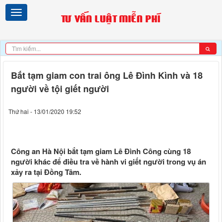
Bắt tạm giam con trai ông Lê Đình Kình và 18
người về tội giết người
Thứ hai - 13/01/2020 19:52
Công an Hà Nội bắt tạm giam Lê Đình Công cùng 18
người khác để điều tra về hành vi giết người trong vụ án
xảy ra tại Đồng Tâm.