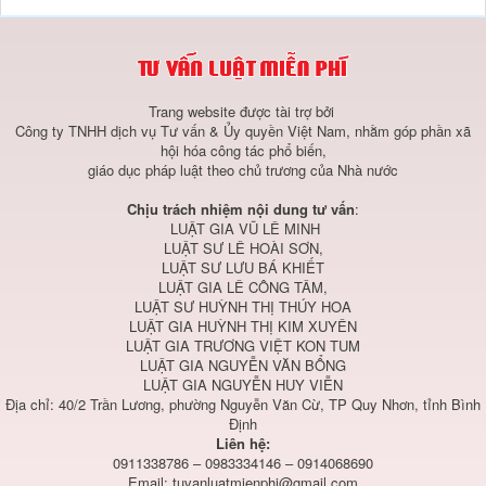
Trang website được tài trợ bởi
Công ty TNHH dịch vụ Tư vấn & Ủy quyền Việt Nam, nhằm góp phần xã
hội hóa công tác phổ biến,
giáo dục pháp luật theo chủ trương của Nhà nước
Chịu trách nhiệm nội dung tư vấn
:
LUẬT GIA VŨ LÊ MINH
LUẬT SƯ LÊ HOÀI SƠN,
LUẬT SƯ LƯU BÁ KHIẾT
LUẬT GIA LÊ CÔNG TÂM,
LUẬT SƯ HUỲNH THỊ THÚY HOA
LUẬT GIA HUỲNH THỊ KIM XUYÊN
LUẬT GIA TRƯƠNG VIỆT KON TUM
LUẬT GIA NGUYỄN VĂN BỔNG
LUẬT GIA NGUYỄN HUY VIỄN
Địa chỉ: 40/2 Trần Lương, phường Nguyễn Văn Cừ, TP Quy Nhơn, tỉnh Bình
Định
Liên hệ:
0911338786 – 0983334146 – 0914068690
Email:
tuvanluatmienphi@gmail.com