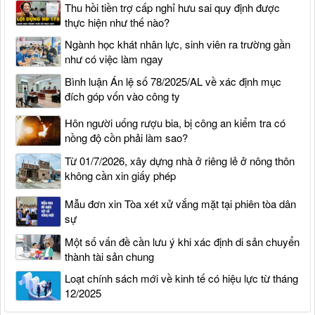
Thu hồi tiền trợ cấp nghỉ hưu sai quy định được
thực hiện như thế nào?
Ngành học khát nhân lực, sinh viên ra trường gần
như có việc làm ngay
Bình luận Án lệ số 78/2025/AL về xác định mục
đích góp vốn vào công ty
Hôn người uống rượu bia, bị công an kiểm tra có
nồng độ cồn phải làm sao?
Từ 01/7/2026, xây dựng nhà ở riêng lẻ ở nông thôn
không cần xin giấy phép
Mẫu đơn xin Tòa xét xử vắng mặt tại phiên tòa dân
sự
Một số vấn đề cần lưu ý khi xác định di sản chuyển
thành tài sản chung
Loạt chính sách mới về kinh tế có hiệu lực từ tháng
12/2025