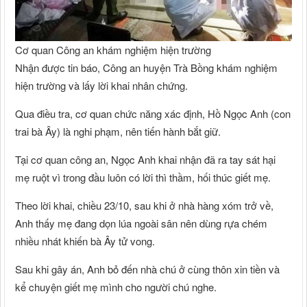
Cơ quan Công an khám nghiệm hiện trường
Nhận được tin báo, Công an huyện Trà Bồng khám nghiệm
hiện trường và lấy lời khai nhân chứng.
Qua điều tra, cơ quan chức năng xác định, Hồ Ngọc Anh (con
trai bà Ây) là nghi phạm, nên tiến hành bắt giữ.
Tại cơ quan công an, Ngọc Anh khai nhận đã ra tay sát hại
mẹ ruột vì trong đầu luôn có lời thì thầm, hối thúc giết mẹ.
Theo lời khai, chiều 23/10, sau khi ở nhà hàng xóm trở về,
Anh thấy mẹ đang dọn lúa ngoài sân nên dùng rựa chém
nhiều nhát khiến bà Ây tử vong.
Sau khi gây án, Anh bỏ đến nhà chú ở cùng thôn xin tiền và
kể chuyện giết mẹ mình cho người chú nghe.