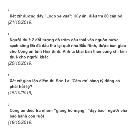
Xét xử đường dây "Logo xe vua": Hủy án, điều tra 80 cán bộ
(21/10/2019)
Người thuê 2 đối tượng đổ trộm dầu thải vào nguồn nước
sạch sông Đà đã đầu thú tại quê nhà Bắc Ninh, được bàn giao
cho Công an tỉnh Hòa Bình. Anh ta khai bản thân cũng chỉ làm
thuê cho người khác.
(20/10/2019)
Xét xử gian lận điểm thi Sơn La: 'Cảm ơn' hàng tỷ đồng có
phải hối lộ?
(18/10/2019)
Công an điều tra nhóm “giang hồ mạng” “dạy bảo” người cha
bạo hành con ruột
(18/10/2019)