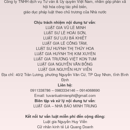
Công ty TNHH dịch vụ Tư vấn & Ủy quyền Việt Nam, nhằm góp phần xã
hội hóa công tác phổ biến,
giáo dục pháp luật theo chủ trương của Nhà nước
Chịu trách nhiệm nội dung tư vấn
:
LUẬT GIA VŨ LÊ MINH
LUẬT SƯ LÊ HOÀI SƠN,
LUẬT SƯ LƯU BÁ KHIẾT
LUẬT GIA LÊ CÔNG TÂM,
LUẬT SƯ HUỲNH THỊ THÚY HOA
LUẬT GIA HUỲNH THỊ KIM XUYÊN
LUẬT GIA TRƯƠNG VIỆT KON TUM
LUẬT GIA NGUYỄN VĂN BỔNG
LUẬT GIA NGUYỄN HUY VIỄN
Địa chỉ: 40/2 Trần Lương, phường Nguyễn Văn Cừ, TP Quy Nhơn, tỉnh Bình
Định
Liên hệ:
0911338786 – 0983334146 – 0914068690
Email:
tuvanluatmienphi@gmail.com
Biên tập và xử lý nội dung tư vấn
:
LUẬT GIA – NHÀ BÁO MINH TRUNG
Kết nối tư vấn luật miễn phí đến cộng đồng:
Luật gia Nguyễn Huy Viễn
Cử nhân kinh tế Lê Quang Doanh