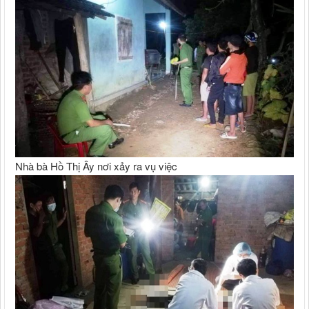
Nhà bà Hồ Thị Ây nơi xảy ra vụ việc